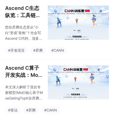
话拆解在Ascend C层面
系统化攻克它们的完整
Ascend C生态
方法论。文章将彻底避
纵览：工具链、
开空洞理论，聚焦于我
社区资源与最佳
们团队在优化MoE、Tra
想在昇腾生态里从“小
学习路径
nsformer等大模型关键
白”变成“老炮”？光会写
算子时，那些真正起作
Ascend C代码，顶多算
用的技术细节、踩过的
个“码农”；真正的高
深坑和提炼出的通用心
手，得是“生态玩家”。
#开发语言
#昇腾
#CANN
法。从性能分析定位、
这篇文章，我不跟你复
数据类型革命、访存优
读官方文档，我要给你
化黑科技到计算流水线
画一张完整的“藏宝
Ascend C算子
重构，我将提供
图”。第一，是昇腾CAN
开发实战：Moe
N那套复杂但精密的“生
GatingTopK的T
产线”（工具链），从代
本文深入解析了混合专
iling设计与性能
码怎么变成NPU指令，
家模型(MoE)核心算子M
到性能怎么调，这条线
优化
oeGatingTopK在昇腾平
上的每个工具都是你的
台上的性能优化策略。
瑞士军刀。第二，是华
针对动态序列和专家选
#算法
#昇腾
#CANN
为和社区攒下的“资源