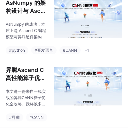
AsNumpy 的架
构设计与 Ascen
d C 的底层赋
AsNumpy 的成功，本
能：从 Python
质上是 Ascend C 编程
生态到 NPU 原
模型与昇腾硬件架构深
生的高性能计算
度协同的成功。它通过
一套精巧的分层架构，
革命
#python
#开发语言
#CANN
+1
将对开发者的友好度
（Numpy API）和底层
的执行效率（Ascend C
昇腾Ascend C
Kernel）做到了极佳的
高性能算子优
平衡。核心价值：它为
化：突破内存墙
Python 数据科学社区提
本文是一份来自一线实
与计算墙的深度
供了一个“零学习成本”​
战的昇腾CANN算子优
的 NPU 加速通道，是
实践
化全攻略。我将以多年
推动 AI 计算普惠化的关
老兵的视角，直击AI计
键一环。未来展望：随
算两大核心矛盾——内
#昇腾
#CANN
着 CANN 的全面开源，
存墙与计算墙，用大白
AsNum