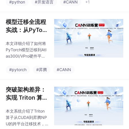
一套精巧的分层架构，
革命
#python
#开发语言
#CANN
+1
法。从性能分析定位、
将对开发者的友好度
数据类型革命、访存优
（Numpy API）和底层
化黑科技到计算流水线
的执行效率（Ascend C
模型迁移全流程
重构，我将提供
Kernel）做到了极佳的
实战：从PyTorc
平衡。核心价值：它为
h到Ascend C的
Python 数据科学社区提
本文详细介绍了如何将
异构加速
供了一个“零学习成本”​
PyTorch模型迁移到Atl
的 NPU 加速通道，是
as300I/VPro硬件平台
推动 AI 计算普惠化的关
的全流程。文章首先强
键一环。未来展望：随
调了迁移前的准备工
#pytorch
#昇腾
#CANN
着 CANN 的全面开源，
作，包括硬件差异分析
AsNum
和模型可行性评估。随
后提供了七步迁移法，
突破架构差异：
涵盖环境配置、代码改
实现 Triton 算子
造、性能调优等关键环
从 CUDA 到昇腾
节，并通过VisionTransf
本文系统介绍了Triton
NPU 的高效迁移
ormer的完整示例演示
算子从CUDA到昇腾NP
具体实现。针对性能优
U的跨平台迁移技术，
化，文章重点介绍了算