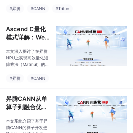
提出包含硬件抽象层适
子融合、混合精度训练
配、内存模型转换和性
#昇腾
#CANN
#Triton
等核心技术，并给出故
能优化的完整迁移框
障排查指南和企业级案
架。通过架构差异分
例InternVL3的迁
析、接口映射转换和计
Ascend C量化
算资源重平衡等关键技
模式详解：Wei
术，实现了迁移成本降
ght静态量化与A
低70%、性能损失控制
本文深入探讨了在昇腾
ctivation动态量
在15%以内的优化目
NPU上实现高效量化矩
标。文章详细阐述了网
化在Matmul中
阵乘法（Matmul）的关
格配置迁移算法、内存
的实践
键技术与实践方法。文
访问优化策略等核心方
章首先解析了量化的本
#昇腾
#CANN
法，并提供了生产级迁
质，指出量化是计算范
移框架实现和性能对比
式的重构而非简单的数
测试方案。基于13年异
据类型转换，并详细介
昇腾CANN从单
构计算经验，总结了典
绍了昇腾NPU的量化硬
型迁移问题
算子到融合优化
件优势。随后，文章分
实战
别阐述了权重静态量化
本文系统介绍了基于昇
和激活值动态量化的实
腾CANN的算子开发进
现策略，包括逐通道量