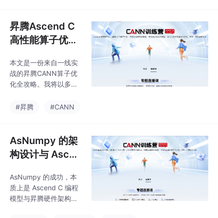
择的双重挑战，提出了
库”，训练营、认证、开
基于Tiling设计的创新解
源项目、大佬云集的论
决方案，有效解决了计
昇腾Ascend C
坛，这些地方藏着
算不规则和内存访问低
高性能算子优
效问题。文章从架构设
化：突破内存墙
计、核函数实现到性能
本文是一份来自一线实
与计算墙的深度
调优全流程展开，重点
战的昇腾CANN算子优
介绍了动态Tiling策略、
实践
化全攻略。我将以多年
双缓冲技术、向量化优
老兵的视角，直击AI计
化等关键技术，并通过
算两大核心矛盾——内
#昇腾
#CANN
实验数据展示了优化效
存墙与计算墙，用大白
果。最终实现相比原始
话拆解在Ascend C层面
离散算子方案获得数量
系统化攻克它们的完整
AsNumpy 的架
级的性
方法论。文章将彻底避
构设计与 Ascen
开空洞理论，聚焦于我
d C 的底层赋
们团队在优化MoE、Tra
AsNumpy 的成功，本
能：从 Python
nsformer等大模型关键
质上是 Ascend C 编程
算子时，那些真正起作
生态到 NPU 原
模型与昇腾硬件架构深
用的技术细节、踩过的
生的高性能计算
度协同的成功。它通过
深坑和提炼出的通用心