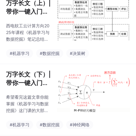
万字长文（上）|
带你一键入门西
电软工课程《机
西电软工云计算方向20
器学习与数据挖
25年课程《机器学习与
掘》|绪论|数学
数据挖掘》笔记总结
基础|特征工程|
（上）
线性模型|决策树
#机器学习
#数据挖掘
#决策树
万字长文（下）|
带你一键入门西
电软工课程《机
希望看完这篇文章你能
器学习与数据挖
掌握《机器学习与数据
掘》|神经网络|S
挖掘》这门课的大部分
VM|关联分析|聚
内容！
类方法
#机器学习
#数据挖掘
#神经网络