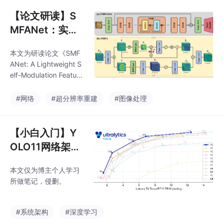
【论文研读】S
MFANet：实现
高效超分辨率的
本文为研读论文《SMF
轻量化网络架构
ANet: A Lightweight S
elf-Modulation Feature
Aggregation Network
for Efficient Image Su
#网络
#超分辨率重建
#图像处理
per-Resolution》所做
笔记，适合轻量化实现
高效超分辨率入门
【小白入门】Y
OLO11网络架
构|各模块分析|
本文仅为博主个人学习
损失函数
所做笔记，侵删。
#系统架构
#深度学习