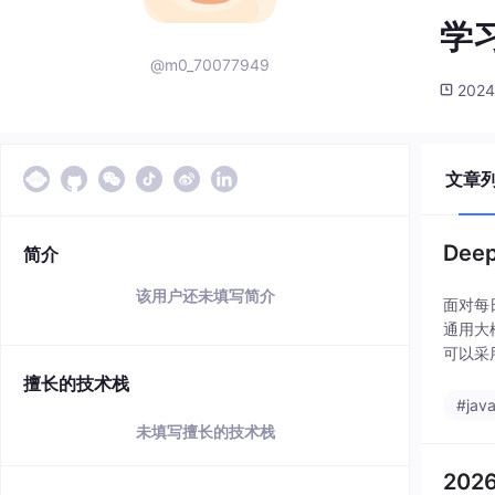
学
@m0_70077949
2024
文章
Dee
简介
该用户还未填写简介
面对每
通用大
可以采
计，需
擅长的技术栈
#java
未填写擅长的技术栈
20