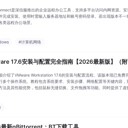
yConnect是深信服推出的企业远程办公工具，支持多平台访问内网资源
并完成安装。使用时需输入服务器地址和账号密码登录。若出现版本不一
各类远程办公场景。
dows
#计算机网络
ware 17.6安装与配置完全指南【2026最新版】
介绍了VMware Workstation 17.6的安装与配置流程。该版本现
行多个操作系统。教程包含系统要求、安装步骤、网络配置等关键内容，重点讲解
方法及其性能优势，包括鼠标无缝切换、文件拖拽等功能。同时提供了虚
模式的适用场景分析，特别推荐新手使用NAT模式。最后建议用户可尝试
x
6最新qBittorrent：BT下载工具