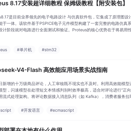
oteus 8.17安装超详细教程 保姆级教程【附安装包】
teus8.17是目前业界领先的电子电路设计 与仿真软件包，它集成了原理图
能于一体。该软件基于PSPICE电子元件模型构建了一套完整的电路仿真
设计阶段就对电路进行全面测试和验证。Proteus的核心优势在于将易
学者到专业工程师都能快速上手并创建高质量的电子设计。软件包含三个主要
teus
#单片机
#stm32
pseek-V4-Flash 高效能应用场景实战指南
日新增的十万级商品评论，人工审核既不现实也不及时。利用高效能模型
模型，闪速模型在处理短文本情感判别时效率极高，适合对评论进行“正向
用流式处理架构。将评论数据接入消息队列（如 Kafka），消费者服务拉取
明确约束输出格式以便后续程序解析。//
script
#开发语言
#ecmascript
模型部署在本地有什么作用