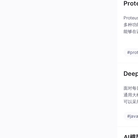
Pr
Pro
多种功
能够在
得从初
#pro
Dee
面对每
通用大
可以采
计，需
#java
AI