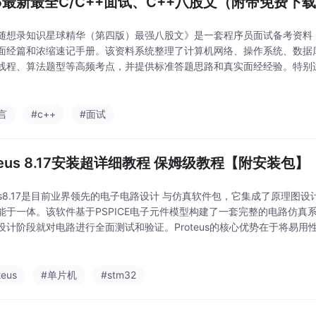
26最新最全C/C++面试、C++八股文（附带免费下
随想录知识星球精华（第四版）最强八股文》是一套程序员面试备考资料，
面经篇和浓缩速记手册。该资料系统整理了计算机网络、操作系统、数据库
线程、算法题型等高频考点，并提供标准答题思路和真实面经经验。特别适
实基础理论，又能掌握解题技巧和面试策略。资料采用分类编排方式，可
复习，帮助
言
#c++
#面试
oteus 8.17安装超详细教程 保姆级教程【附安装包】
teus8.17是目前业界领先的电子电路设计 与仿真软件包，它集成了原理图
能于一体。该软件基于PSPICE电子元件模型构建了一套完整的电路仿真
设计阶段就对电路进行全面测试和验证。Proteus的核心优势在于将易
学者到专业工程师都能快速上手并创建高质量的电子设计。软件包含三个主要
teus
#单片机
#stm32