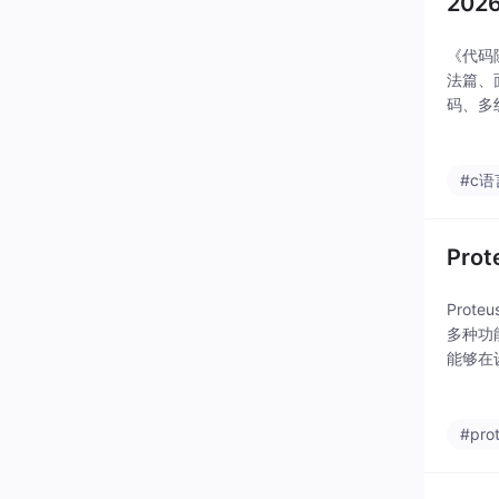
20
《代码
法篇、
码、多
既能夯
或全面
#c语
Pr
Pro
多种功
能够在
得从初
#pro