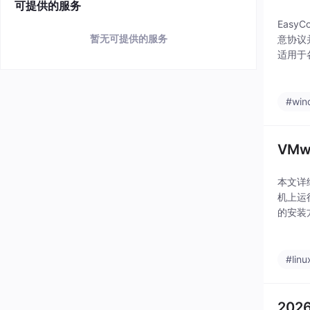
可提供的服务
Eas
暂无可提供的服务
意协议
适用于
#win
VM
本文详细
机上运
的安装
种网络
#linu
202