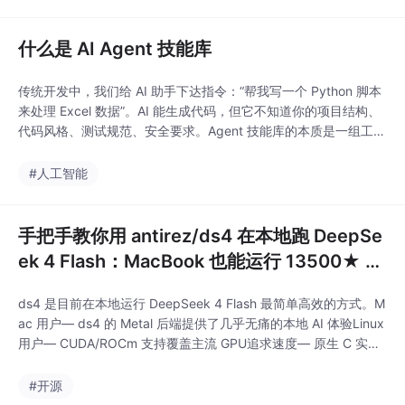
景需求。实践层面。
什么是 AI Agent 技能库
传统开发中，我们给 AI 助手下达指令：“帮我写一个 Python 脚本
来处理 Excel 数据”。AI 能生成代码，但它不知道你的项目结构、
代码风格、测试规范、安全要求。Agent 技能库的本质是一组工程
化的指令集合你的项目上下文（技术栈、目录结构）编码规范（命
名约定、类型注解要求）测试标准（覆盖率阈值、测试框架）部署
#人工智能
流程（CI/CD 流水线、环境配置）通俗地讲，技能库 = AI 代理
的"职业培
手把手教你用 antirez/ds4 在本地跑 DeepSe
ek 4 Flash：MacBook 也能运行 13500★ 的
开源推理引擎
ds4 是目前在本地运行 DeepSeek 4 Flash 最简单高效的方式。M
ac 用户— ds4 的 Metal 后端提供了几乎无痛的本地 AI 体验Linux
用户— CUDA/ROCm 支持覆盖主流 GPU追求速度— 原生 C 实现
比 Python 方案快 2-3 倍关注隐私— 完全离线运行，数据不出本
机如果你想要一个更完整的本地 AI 工作空间，可以试试Odysseus
#开源
（69K★），它提