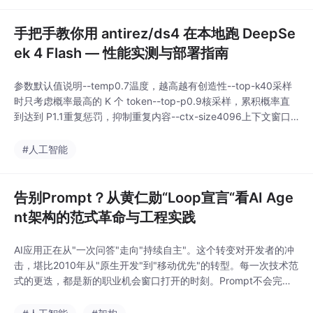
手把手教你用 antirez/ds4 在本地跑 DeepSe
ek 4 Flash — 性能实测与部署指南
参数默认值说明--temp0.7温度，越高越有创造性--top-k40采样
时只考虑概率最高的 K 个 token--top-p0.9核采样，累积概率直
到达到 P1.1重复惩罚，抑制重复内容--ctx-size4096上下文窗口
大小--system系统提示词，设定模型角色ds4 这个项目让我看到
了本地 AI 推理的一个新方向——简单、高效、跨平台。作者 antir
#人工智能
ez 延续了他一贯的"做减法"哲学，
告别Prompt？从黄仁勋“Loop宣言“看AI Age
nt架构的范式革命与工程实践
AI应用正在从"一次问答"走向"持续自主"。这个转变对开发者的冲
击，堪比2010年从"原生开发"到"移动优先"的转型。每一次技术范
式的更迭，都是新的职业机会窗口打开的时刻。Prompt不会完全
消失——就像我们仍然会用键盘打字一样。但"Prompt工程师"这
个角色的窗口确实在关闭。取而代之的是"Agent架构师"——那些