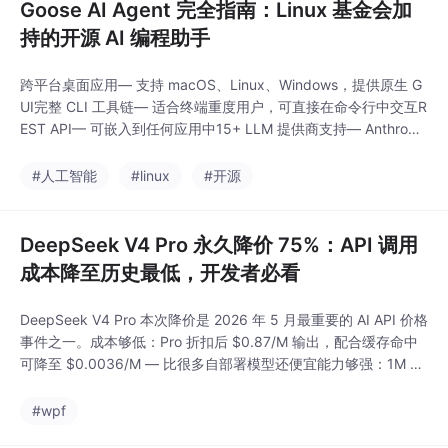
Goose AI Agent 完全指南：Linux 基金会加
持的开源 AI 编程助手
跨平台桌面应用— 支持 macOS、Linux、Windows，提供原生 G
UI完整 CLI 工具链— 适合终端重度用户，可直接在命令行中交互R
EST API— 可嵌入到任何应用中15+ LLM 提供商支持— Anthropi
c、OpenAI、Google Gemini、Ollama（本地模型）、OpenRout
er、Azure、Bedrock 等70+ 扩展集成— 通过 Model Contex
#人工智能
#linux
#开源
DeepSeek V4 Pro 永久降价 75%：API 调用
成本降至历史最低，开发者必看
DeepSeek V4 Pro 本次降价是 2026 年 5 月最重要的 AI API 价格
事件之一。成本够低：Pro 折扣后 $0.87/M 输出，配合缓存命中
可降至 $0.0036/M — 比很多自部署模型还便宜能力够强：1M 上
下文窗口 + 384K 最大输出，支持思考模式 / Tool Calls / FIM选择
够灵活：Flash 适合高吞吐 / 简单任务（2500 并发），Pro 适合
#wpf
深