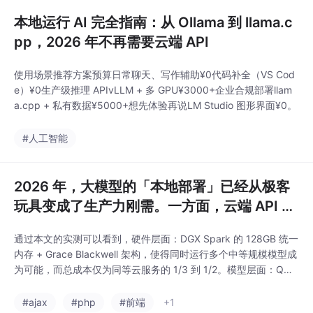
本地运行 AI 完全指南：从 Ollama 到 llama.c
pp，2026 年不再需要云端 API
使用场景推荐方案预算日常聊天、写作辅助¥0代码补全（VS Cod
e）¥0生产级推理 APIvLLM + 多 GPU¥3000+企业合规部署llam
a.cpp + 私有数据¥5000+想先体验再说LM Studio 图形界面¥0。
#人工智能
2026 年，大模型的「本地部署」已经从极客
玩具变成了生产力刚需。一方面，云端 API 调
用成本虽然大幅下降（DeepSeek V4 Pro 降
通过本文的实测可以看到，硬件层面：DGX Spark 的 128GB 统一
价 75%、Op
内存 + Grace Blackwell 架构，使得同时运行多个中等规模模型成
为可能，而总成本仅为同等云服务的 1/3 到 1/2。模型层面：Qwe
n3 系列的多样化型号（通用对话、代码专家、数学推理、嵌入向
量），让同一台机器可以覆盖从聊天机器人到 RAG 知识库的全场
#ajax
#php
#前端
+1