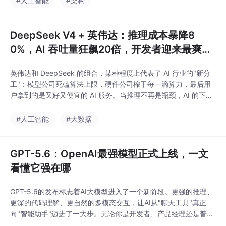
#人工智能
#架构
懂得如何设计推理循环、如何管理Agent记忆、如何编排多Agent
协作的人。不再
DeepSeek V4 + 英伟达：推理成本暴降8
0%，AI 吞吐量狂飙20倍，开发者迎来最爽时
刻
英伟达和 DeepSeek 的组合，某种程度上代表了 AI 行业的"新分
工"：模型公司死磕算法上限，硬件公司榨干每一滴算力，最后用
户拿到的是又好又便宜的 AI 服务。当推理不再是瓶颈，AI 的下一
轮爆发还会远吗？
#人工智能
#大数据
GPT-5.6：OpenAI最强模型正式上线，一文
看懂它强在哪
GPT-5.6的发布标志着AI大模型进入了一个新阶段。更强的推理、
更深的代码理解、更自然的多模态交互，让AI从"聊天工具"真正
向"智能助手"迈进了一大步。无论你是开发者、产品经理还是普通
用户，这都值得密切关注。