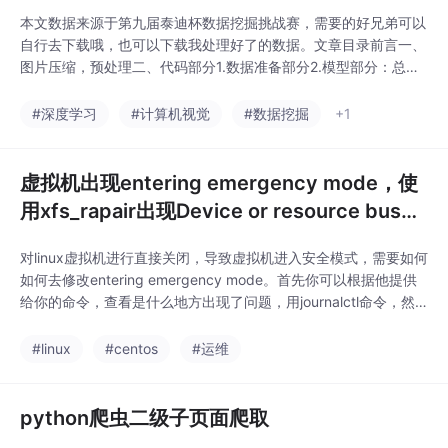
本文数据来源于第九届泰迪杯数据挖掘挑战赛，需要的好兄弟可以
自行去下载哦，也可以下载我处理好了的数据。文章目录前言一、
图片压缩，预处理二、代码部分1.数据准备部分2.模型部分：总结
前言深度学习的卷积神经网络是一个比较重要的研究方向，关于卷
积的一些理论，在我的另外一篇博客大家可以去了解一下。一、图
#深度学习
#计算机视觉
#数据挖掘
+1
片压缩，预处理把岩石数据分成了7类：先通过数据处理把图片分
成7类，方便我们后续的导入。图片压缩会造成损失,
虚拟机出现entering emergency mode，使
用xfs_rapair出现Device or resource busy
解决
对linux虚拟机进行直接关闭，导致虚拟机进入安全模式，需要如何
如何去修改entering emergency mode。首先你可以根据他提供
给你的命令，查看是什么地方出现了问题，用journalctl命令，然
后找到最下面OK，你就可以看见是/dev/mapper/centos-root挂
载出现的问题这个时候使用dmsetup ls 查看确定是3卷，然后使用
#linux
#centos
#运维
然后等待结束，重启就OK了，也就是上面这
python爬虫二级子页面爬取