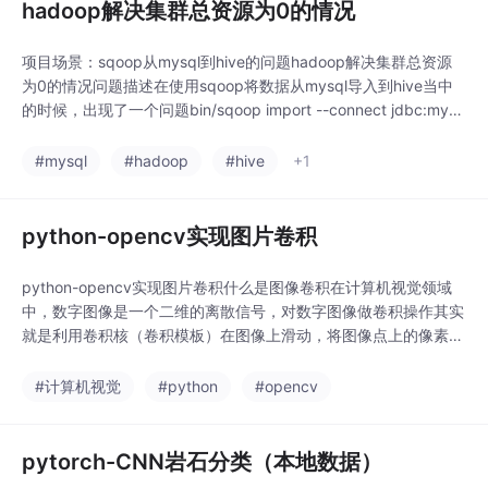
hadoop解决集群总资源为0的情况
项目场景：sqoop从mysql到hive的问题hadoop解决集群总资源
为0的情况问题描述在使用sqoop将数据从mysql导入到hive当中
的时候，出现了一个问题bin/sqoop import --connect jdbc:mysq
l://master01:3306/demo_test?useSSL=false--username root -
-password xxxx --target-
#mysql
#hadoop
#hive
+1
python-opencv实现图片卷积
python-opencv实现图片卷积什么是图像卷积在计算机视觉领域
中，数字图像是一个二维的离散信号，对数字图像做卷积操作其实
就是利用卷积核（卷积模板）在图像上滑动，将图像点上的像素灰
度值与对应的卷积核上的数值相乘，然后将所有相乘后的值相加作
为卷积核中间像素对应的图像上像素的灰度值，并最终滑动完所有
#计算机视觉
#python
#opencv
图像的过程。下面是一个示意图：①卷积核是什么：通俗来说，
卷积核就是一个二维的滤波器矩阵②卷积核的移动
pytorch-CNN岩石分类（本地数据）