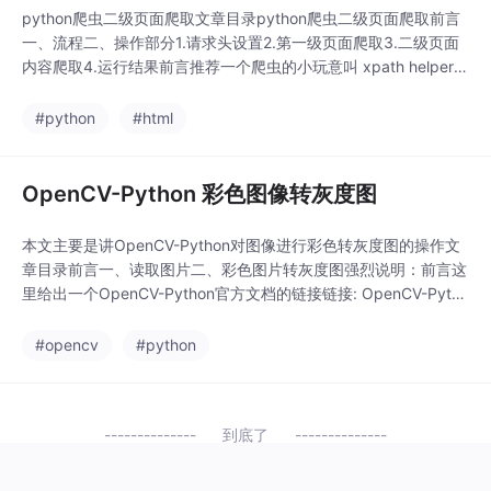
python爬虫二级页面爬取文章目录python爬虫二级页面爬取前言
一、流程二、操作部分1.请求头设置2.第一级页面爬取3.二级页面
内容爬取4.运行结果前言推荐一个爬虫的小玩意叫 xpath helper是
一个扩展程序打开可以直接定位你想要地方的位置crx文件我没有
了，百度总会找到的效果：python爬虫爬取二级子页面，是在第
#python
#html
一级页面爬取到第二级页面的链接，通过链接去访问二级页面进行
爬取。一、流程
OpenCV-Python 彩色图像转灰度图
本文主要是讲OpenCV-Python对图像进行彩色转灰度图的操作文
章目录前言一、读取图片二、彩色图片转灰度图强烈说明：前言这
里给出一个OpenCV-Python官方文档的链接链接: OpenCV-Pytho
n官方文档.一、读取图片使用函数cv2.imread（）读取图像。该映
像应位于工作目录中，或者应提供完整的映像路径。第二个参数是
#opencv
#python
一个标志，用于指定应读取图像的方式。cv2.IMREAD_COL
到底了