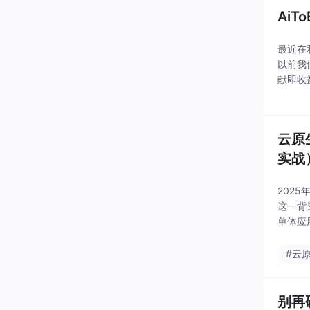
Ai
最近在
以前我
献即收
化脚本
是，
云原生
实战
202
这一背景
单体应
中枢。
#云
别再