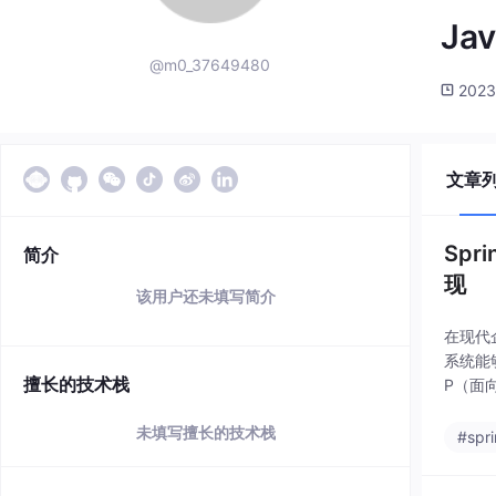
Ja
@m0_37649480
2023
文章
Spr
简介
现
该用户还未填写简介
在现代
系统能够
擅长的技术栈
P（面
切换，
未填写擅长的技术栈
#spr