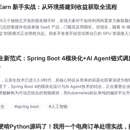
ToEarn 新手实战：从环境搭建到收益获取全流程
和几个做独立开发的朋友聊天时，发现大家对于如何利用闲置算力换取额
们总想着接外包或者做 SaaS 产品，门槛高且周期长。但现在，随着 AI 推
益”的新模式正在悄然兴起。很多开发者开始尝试将自己的 GPU 资源接
来完成模型推理任务，从而获得相应的回报。这种模式不仅让硬件资源得
新范式：Spring Boot 4模块化+AI Agent链
）
5年，云原生技术已进入3.0时代，其核心特征从简单的容器化部署演进为
下，Spring Boot 4的模块化设计与AI Agent技术的结合，正在重
用被解构为可动态组合的智能模块，而Kubernetes则从单纯的编排平台
原生
#spring boot
#人工智能
硬啃Python源码了！我用一个电商订单处理实战