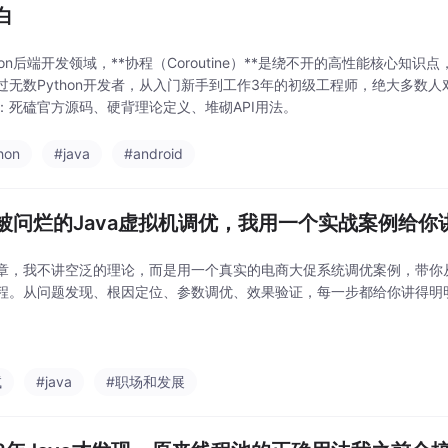
白
thon后端开发领域，**协程（Coroutine）**是绕不开的高性能核心知
过无数Python开发者，从入门新手到工作3年的初级工程师，绝大多数
：死磕官方源码、硬背理论定义、堆砌API用法。
hon
#java
#android
被问烂的Java虚拟机调优，我用一个实战案例给你
章，我不讲空泛的理论，而是用一个真实的电商大促系统调优案例，带你从
程。从问题发现、根因定位、参数调优、效果验证，每一步都给你讲得明
试
#java
#职场和发展