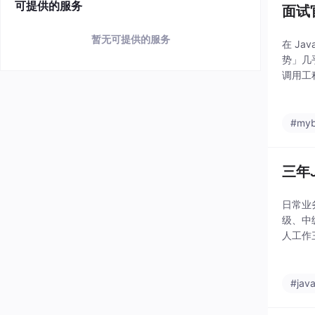
可提供的服务
面试官
暂无可提供的服务
在 Ja
势」几
调用工
#myb
三年
日常业
级、中
人工作
#jav