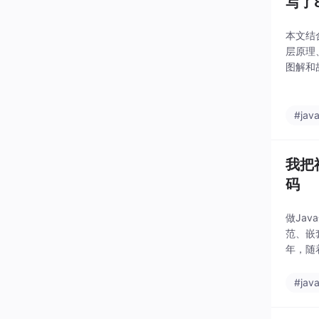
写了
本文结
层原理
图解和
#jav
我把
码
做Ja
范、嵌
年，随
#jav