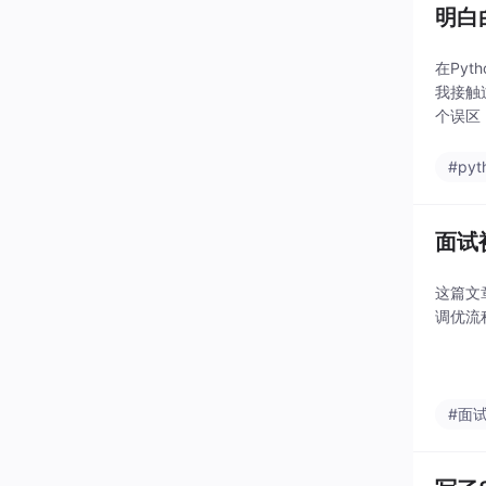
明白
在Py
我接触
个误区
#pyt
面试
这篇文
调优流
#面