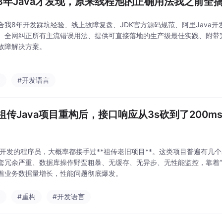
8年Java才发现，原来线程池的正确用法我之前全
合我8年开发踩坑经验、线上故障复盘、JDK官方源码规范、阿里Java
、全网纠正所有主流错误用法、提供可直接落地的生产级最佳实践、附带
故障解决方案。
a
#开发语言
祖传Java项目重构后，接口响应从3s砍到了200
va开发的程序员，大概率都接手过**祖传老旧项目**。这类项目普遍有几
套冗余严重、数据库操作野蛮粗暴、无缓存、无异步、无性能监控，靠着“
着业务数据量增长，性能问题彻底爆发。
a
#重构
#开发语言