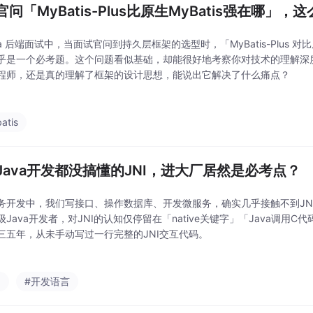
问「MyBatis-Plus比原生MyBatis强在哪」，这
va 后端面试中，当面试官问到持久层框架的选型时，「MyBatis-Plus 对比原
乎是一个必考题。这个问题看似基础，却能很好地考察你对技术的理解深度：你是
程师，还是真的理解了框架的设计思想，能说出它解决了什么痛点？
atis
Java开发都没搞懂的JNI，进大厂居然是必考点？
务开发中，我们写接口、操作数据库、开发微服务，确实几乎接触不到JN
级Java开发者，对JNI的认知仅停留在「native关键字」「Java调用
三五年，从未手动写过一行完整的JNI交互代码。
a
#开发语言