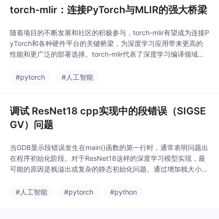
Python 3 中，推荐使用
torch-mlir：连接PyTorch与MLIR的强大桥梁
更简洁的语法。无论使
用哪种形式，确保在每
随着项目的不断发展和社区的积极参与，torch-mlir有望成为连接P
个继承自nn.Module的
yTorch和各种硬件平台的关键桥梁，为深度学习应用带来更高的
类的__init__方法中调用
性能和更广泛的部署选择。torch-mlir代表了深度学习编译领域的
它，这是构建正确功能
一个重要进步，它将PyTorch的易用性与MLIR的强大编译能力结
的 PyTorch 模型的基
合起来，为模型部署提供了一个高效的路径。通过将PyTorch的灵
#pytorch
#人工智能
础。简单来说，这行代
活性与MLIR的编译能力相结合，torch-mlir正在为深度学习的未
码就像告诉您的类：“
调试 ResNet18 cpp实现中的段错误（SIGSE
GV）问题
当GDB显示段错误发生在main()函数的第一行时，通常表明问题出
在程序初始化阶段。对于ResNet18这样的深度学习模型实现，最
可能的原因是栈溢出或复杂的静态初始化问题。通过增加栈大小、
修改内存分配方式、使用内存调试工具，以及仔细检查初始化代
码，您应该能够找到并解决这个问题。如果问题依然存在，建议使
#人工智能
#pytorch
#python
用backtrace命令获取更详细的错误信息，这将帮助您更准确地定
位问题所在。