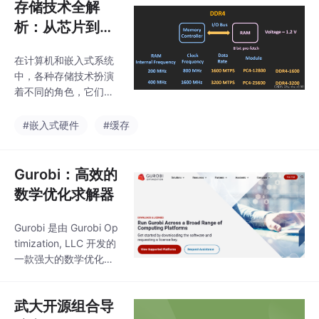
存储技术全解
析：从芯片到系
统 DRAM、SRA
在计算机和嵌入式系统
M、HBM、RO
中，各种存储技术扮演
M、NOR Flas
着不同的角色，它们的
h、NAND Flas
性能特点和应用场景各
不相同。很多人对DRA
h、eMMC、UF
#嵌入式硬件
#缓存
M、SRAM、HBM、RO
S
M、NOR Flash、NAN
D Flash、eMMC、UFS
Gurobi：高效的
等术语感到困惑，不清
数学优化求解器
楚它们之间的区别和关
系，以及哪些是片上存
Gurobi 是由 Gurobi Op
储，哪些是片外存储。
timization, LLC 开发的
本文将系统地解析这些
一款强大的数学优化软
存储技术，并以树莓派
件。它支持多种优化问
和x86个人电脑为例，
题类型，包括线性规划
说明它们在实际系统中
武大开源组合导
（LP）、整数规划（I
的应用。