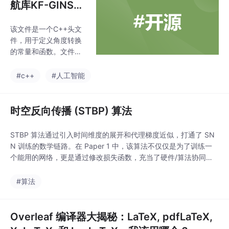
P）、混合整数规划（M
航库KF-GINS
IP）、二次规划（QP）
程序解读(By GP
和非线性规划（NL
该文件是一个C++头文
T3.5)
P）。Gurobi 以其高效
件，用于定义角度转换
的求解算法和灵活的建
的常量和函数。文件首
模能力而闻名，能够快
先定义了两个常量：D2
速找到最优解。Gurobi
R表示角度转弧度的比
#c++
#人工智能
是一款功能强大且高效
例（即π/180），R2D
的数学优化求解器，广
表示弧度转角度的比例
泛应用于多个领域。通
（即180/π）。接下来
时空反向传播 (STBP) 算法
过其灵活的建模接口和
定义了一个名为Angle
强
的类，其中定义了四个
STBP 算法通过引入时间维度的展开和代理梯度近似，打通了 SN
静态函数：rad2deg和
N 训练的数学链路。在 Paper 1 中，该算法不仅仅是为了训练一
deg2rad实现弧度与角
个能用的网络，更是通过修改损失函数，充当了硬件/算法协同设
度之间的转换，rad2de
计 (Co-design)的桥梁：它“逼迫”神经网络学出一种稀疏的、低发
g和deg2rad还有两个
放率的、权重简单的形态，从而完美契合其 ASIC 芯片的低功耗特
#算法
形参为Eigen矩阵的函
性。
数，可以将相应的矩阵
中的每个元素进行弧度-
Overleaf 编译器大揭秘：LaTeX, pdfLaTeX,
角度或角度-