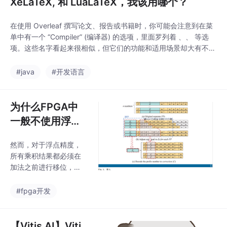
XeLaTeX, 和 LuaLaTeX，我该用哪个？
在使用 Overleaf 撰写论文、报告或书籍时，你可能会注意到在菜
单中有一个 “Compiler” (编译器) 的选项，里面罗列着 、、 等选
项。这些名字看起来很相似，但它们的功能和适用场景却大有不
同。选择合适的编译器可以让你的排版工作事半功倍，特别是处理
多语言、特殊字体和复杂图形时。本文将深入探讨这几个主流 LaT
#java
#开发语言
eX 编译器的区别与联系，并提供一个清晰的总结，帮助你做出最
佳选择。首先，我们需
为什么FPGA中
一般不使用浮点
数进行计算？
然而，对于浮点精度，
所有乘积结果都必须在
加法之前进行移位，这
使得无法利用 DSP 的级
联电路进行优化。本文
#fpga开发
提出了一种新的浮点格
式 ， 称为共享指数浮点
(SFP)，旨在结合低精度
【Vitis AI】Viti