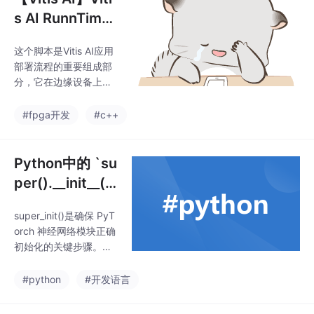
和共享指数方案的优
s AI RunnTime
势。此外，我们对多种
(VART) 目标板
神经网络进行了测试，
这个脚本是Vitis AI应用
安装脚本分析
结果表明，该格式可用
部署流程的重要组成部
于直接量化全精度模
分，它在边缘设备上安
型，并且无需微调即可
装必要的运行时环境，
实现非常低的精度损失
使设备能够执行使用Viti
#fpga开发
#c++
（±1%）。块中的每个
s AI开发的应用。这些
数据由 E ，年代 和 M
库使边缘设备能够运行
，分别表示指数、符
使用Vitis AI开发和优化
Python中的 `su
号、尾数部分，其中
的深度学习应用程序，
per().__init__()`
充分利用Xilinx硬件加速
详解
器（如DPU）的性能。
super_init()是确保 PyT
通过这种方式，开发者
orch 神经网络模块正确
可以充分利用PC的强大
初始化的关键步骤。它
计算能力进行开发，同
调用父类nn.Module的
时确保应用能在边缘设
初始化方法，设置必要
#python
#开发语言
备上高效运行，实现高
的内部状态，并启用 Py
性能的边缘AI计算。这
Torch 的核心功能。在
种分离的方式允许