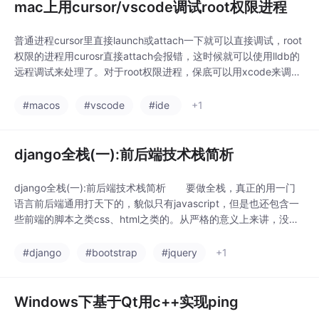
mac上用cursor/vscode调试root权限进程
普通进程cursor里直接launch或attach一下就可以直接调试，root
权限的进程用curosr直接attach会报错，这时候就可以使用lldb的
远程调试来处理了。对于root权限进程，保底可以用xcode来调
试，当然前提是这个进程是debug版的，release版的进程调试不
在本文覆盖范围内。这样就可以很方便的在cursor里attach或laun
#macos
#vscode
#ide
+1
ch应用来调试了，而且root权限的进程
django全栈(一):前后端技术栈简析
django全栈(一):前后端技术栈简析 要做全栈，真正的用一门
语言前后端通用打天下的，貌似只有javascript，但是也还包含一
些前端的脚本之类css、html之类的。从严格的意义上来讲，没有
一门语言能把一个大的系统全部包圆完成，很多是根据实际需要，
选择合适的技术栈，甚至用上docker微服务之类的。由此可见，
#django
#bootstrap
#jquery
+1
语言并不是问题，问题在于是否合适，适合于团队现状，适合于项
目特点，适合于
Windows下基于Qt用c++实现ping