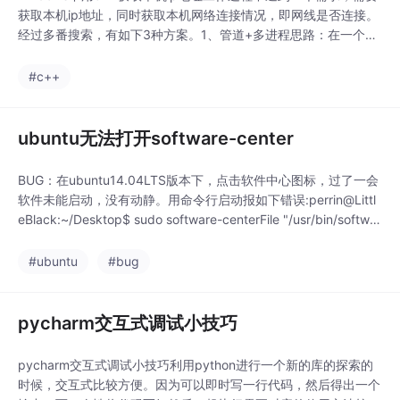
获取本机ip地址，同时获取本机网络连接情况，即网线是否连接。
经过多番搜索，有如下3种方案。1、管道+多进程思路：在一个c
md中执行ipconfig并获取其输出。代码如下：#ifndef CMDEXC_
H#define CMDEXC_H#include <string>class CmdExc{public:C
#c++
mdE
ubuntu无法打开software-center
BUG：在ubuntu14.04LTS版本下，点击软件中心图标，过了一会
软件未能启动，没有动静。用命令行启动报如下错误:perrin@Littl
eBlack:~/Desktop$ sudo software-centerFile "/usr/bin/softwar
e-center", line 140print time.time()^SyntaxErr
#ubuntu
#bug
pycharm交互式调试小技巧
pycharm交互式调试小技巧利用python进行一个新的库的探索的
时候，交互式比较方便。因为可以即时写一行代码，然后得出一个