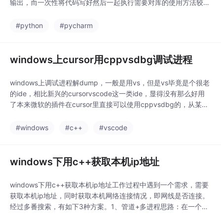
输出，而一次性将代码写好然后一起执行需要对库的使用方法较为
清楚才可以。交互式执行调试可以用shell、cmd、ipython之类
的。这里介绍一种利用pycharm进行交互式调试的小技巧。pycha
#python
#pycharm
rm中断执行小技巧比较笨的方法：断点。为啥说比较笨，因为...
windows上cursor用cppvsdbg调试进程
windows上调试进程解dump，一般是用vs，但是vs毕竟是个很老
的ide，相比新兴的cursorvscode这一类ide，显得没有那么好用
了本来微软的插件在cursor里直接可以使用cppvsdbg的，从某个
版本开始，微软限定了cppvsdbg只能在vscode里使用，在curso
r里使用会有报错和提示所以cursor里调试c++，很多都转向了用c
#windows
#c++
#vscode
ode-lldb这个插件，用lldb来调试，
windows下用c++获取本机ip地址
windows下用c++获取本机ip地址工作过程中遇到一个需求，需要
获取本机ip地址，同时获取本机网络连接情况，即网线是否连接。
经过多番搜索，有如下3种方案。1、管道+多进程思路：在一个c
md中执行ipconfig并获取其输出。代码如下：#ifndef CMDEXC_