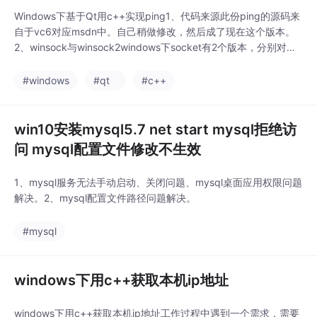
Windows下基于Qt用c++实现ping1、代码来源此份ping的源码来
自于vc6对应msdn中。自己稍做修改，然后成了现在这个版本。
2、winsock与winsock2windows下socket有2个版本，分别对应2
个不同的头文件winsock.h和winsock2.h 。对应WSAStartup第一
个参数是MAKEWORD(1,1)还是MAKEWORD(1,2)。这俩有啥不同
#windows
#qt
#c++
呢
win10安装mysql5.7 net start mysql拒绝访
问 mysql配置文件修改不生效
1、mysql服务无法手动启动、关闭问题、mysql桌面应用权限问题
解决。2、mysql配置文件路径问题解决。
#mysql
windows下用c++获取本机ip地址
windows下用c++获取本机ip地址工作过程中遇到一个需求，需要