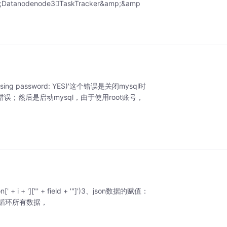
;Datanodenode3TaskTracker&amp;&amp
t' (using password: YES)'这个错误是关闭mysql时
的密码错误；然后是启动mysql，由于使用root账号，
i + ']["' + field + '"]')3、json数据的赋值：
数据增加字段：循环所有数据，