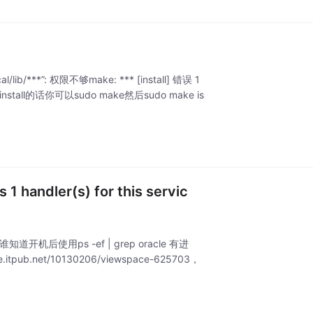
/lib/***”: 权限不够make: *** [install] 错误 1
ll的话你可以sudo make然后sudo make is
1 handler(s) for this servic
开机后使用ps -ef | grep oracle 有进
.net/10130206/viewspace-625703，