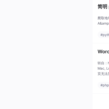
爬取地址ht
A&amp;
#pyt
Wor
转自：ht
Mac,
页无法
#ph