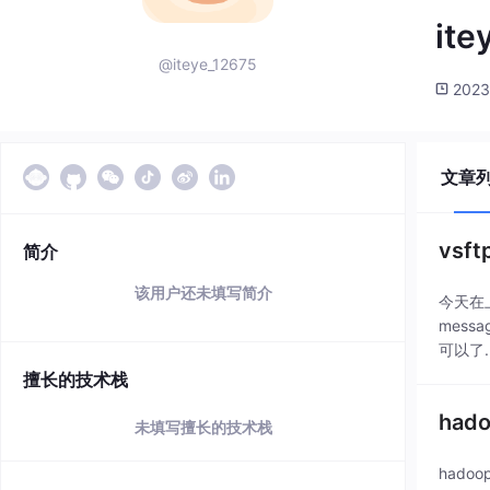
ite
@iteye_12675
2023
文章
vsft
简介
该用户还未填写简介
今天在上
mess
可以了..
擅长的技术栈
had
未填写擅长的技术栈
hadoo