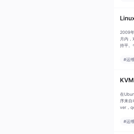
Li
200
月内，对
持平。
8年《..
#运
KVM
在Ubu
序来自动
ver
#运