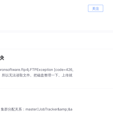
关注
解决
.ftp4j.FTPException [code=426,
，发现时磁盘满了。所以无法读取文件。把磁盘整理一下。上传就
：集群分配关系：masterJobTracker&amp;&a