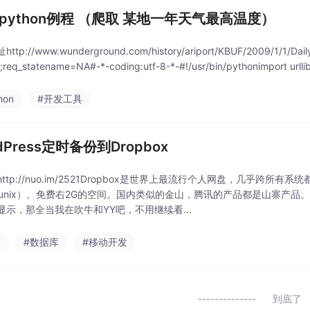
简明 python例程 （爬取 某地一年天气最高温度）
tp://www.wunderground.com/history/ariport/KBUF/2009/1/1/Daily
req_statename=NA#-*-coding:utf-8-*-#!/usr/bin/pythonimport urllib
hon
#开发工具
dPress定时备份到Dropbox
tp://nuo.im/2521Dropbox是世界上最流行个人网盘，几乎跨所有系统都有客户端（
 Lunix）。免费右2G的空间。国内类似的金山，腾讯的产品都是山寨产品。如
显示，那全当我在吹牛和YY吧，不用继续看...
p
#数据库
#移动开发
到底了