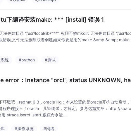
tu下编译安装make: *** [install] 错误 1
 无法创建目录 “/usr/local/lib/***”: 权限不够mkdir: 无法创建目录 “/usr/local
错误,文件无法删除或者创建如果你要是用的make &amp;&amp; make insta
作系统
#python
#测试
le error：Instance "orcl", status UNKNOWN, has 
环境吧：redhat 6.3，oracle11g；本来设置的是oracle开机自动启动，谁知道
程序连接不了oracle；几经调试，才搞定。参考这篇文章：http://space.itpub
 strace lsnrctl start 跟踪命令运...
据库
#操作系统
#网络