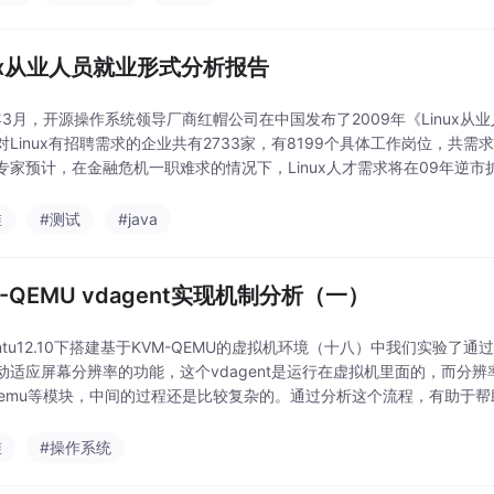
nux从业人员就业形式分析报告
9年3月，开源操作系统领导厂商红帽公司在中国发布了2009年《Linux
Linux有招聘需求的企业共有2733家，有8199个具体工作岗位，共需求29
专家预计，在金融危机一职难求的情况下，Linux人才需求将在09年逆市扩张
维
#测试
#java
-QEMU vdagent实现机制分析（一）
ntu12.10下搭建基于KVM-QEMU的虚拟机环境（十八）中我们实验了通过在虚
适应屏幕分辨率的功能，这个vdagent是运行在虚拟机里面的，而分辨率的信息来自
，qemu等模块，中间的过程还是比较复杂的。通过分析这个流程，有助于帮助我
维
#操作系统