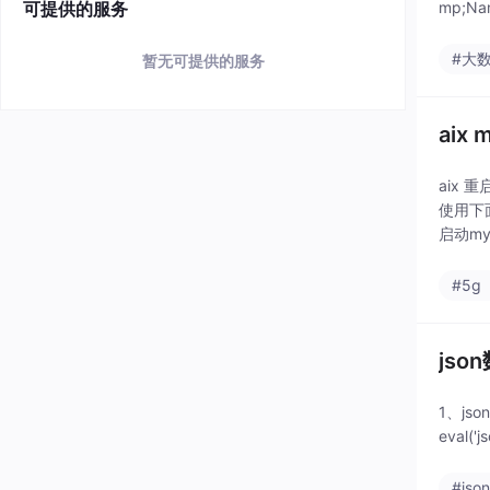
可提供的服务
mp;Na
#大
暂无可提供的服务
aix 
aix 重启
使用下面
启动mys
#5g
js
1、jso
eval('
#jso