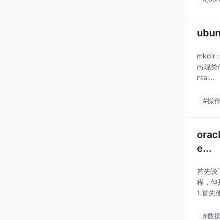
ubun
mkdir:
出现类似
ntal...
#操
orac
e...
首先说下
程，但是
1.首先使用
#数