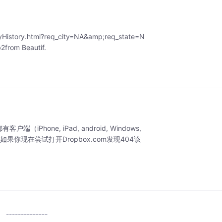
History.html?req_city=NA&amp;req_state=N
2from Beautif.
iPhone, iPad, android, Windows,
果你现在尝试打开Dropbox.com发现404该