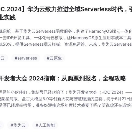
DC.2024】华为云致力推进全域Serverless时
业实践
帆启航，基于华为云Serverless函数服务，构建了HarmonyOS端云
一套IDE开发工具、一体化端云模版，让HarmonyOS原生应用零成本
50%，提供Serverless端云模板、资源免运维。未来，华为云Serverless
助力千行万业开发者，引领企业的业务系统向Serverl
为云
#serverless
#云原生
开发者大会 2024指南：从购票到报名，全程攻略
代码界的小伙伴们，集结号已经吹响了！华为开发者大会（HDC 2024）——这
T鸿蒙星河版、盘古大模型5.0等创新火花与智慧碰撞的盛宴，将于6月21
是否已经摩拳擦掌，准备好迎接这场年度技术盛宴了吗？听说你还在遗憾
鸟票？别蓝瘦，机会总是留给有准备的coder！首批正价票冲锋号角将于
为
#华为云
#人工智能