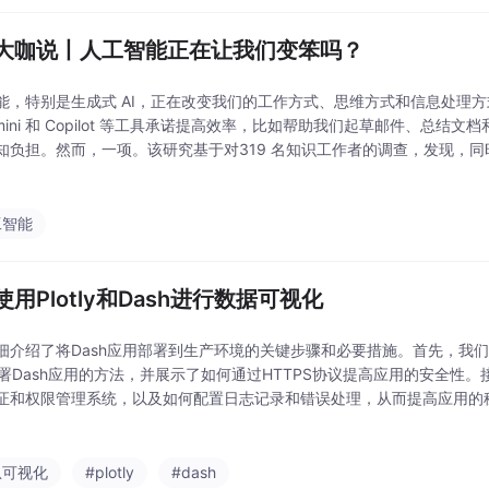
大咖说丨人工智能正在让我们变笨吗？
能，特别是生成式 AI，正在改变我们的工作方式、思维方式和信息处理方式。C
emini 和 Copilot 等工具承诺提高效率，比如帮助我们起草邮件、总结
知负担。然而，一项。该研究基于对319 名知识工作者的调查，发现，
这种过度自信，加上减少的认知努力，可能导致我们过度依赖 AI，。从
工智能
使用Plotly和Dash进行数据可视化
细介绍了将Dash应用部署到生产环境的关键步骤和必要措施。首先，我们讨论了
部署Dash应用的方法，并展示了如何通过HTTPS协议提高应用的安全性
证和权限管理系统，以及如何配置日志记录和错误处理，从而提高应用的
了监控和性能优化的重要性，并提出了一些监控工具和优化方法。通过这些
息可视化
#plotly
#dash