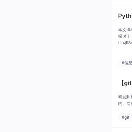
Pyt
本文详细
探讨了
tli
向对象
#信
【g
研发到
的。网
#git