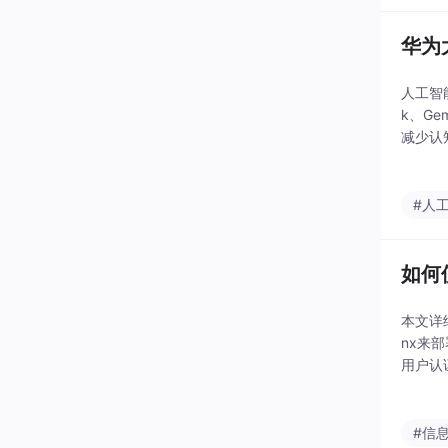
华为
人工智
k、G
减少认
任感。
#人
如何
本文详
nx来
用户认
们强调
#信