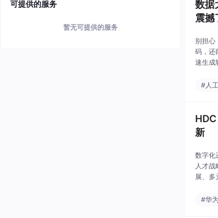
数据
可提供的服务
震撼
暂无可提供的服务
别担心
码，还
速生成
写代码
理、代
#人
HD
新
数字化
人才战
展、多
捷的能
心竞争
#华