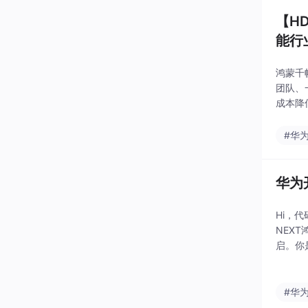
【H
能行
鸿蒙千
团队、
成本降低
s化，
#华
华为
Hi，
NEX
启。你
空的早
#华