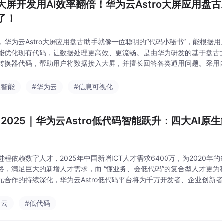
大屏开发用AI效率翻倍！华为云Astro大屏应用盘
了！
，华为云Astro大屏应用盘古助手就像一位聪明的“代码小秘书”，能根据
能优化现有代码，让数据处理更高效、更流畅。是由华为研发的基于盘古大
转换器代码，帮助用户将数据接入大屏，并擅长回答各类通用问题。采用
，遇到问题也可以使用助手来生成，难度降级，体验提升，就像和朋友聊
码优化，还
工智能
#华为云
#信息可视化
C 2025｜华为云Astro低代码智能跃升：四大AI
进程依赖数字人才，2025年中国新增ICT人才需求6400万，为2020年
略，满足巨大的新增人才需求，而 “懂业务、会低代码”的复合型人才更
元合作的持续深化，华为云Astro低代码平台将为千万开发者、企业创新
力，更广阔的梦想舞台。”岳杨的总结引发在场高校教师的思考——当代
为云
#低代码