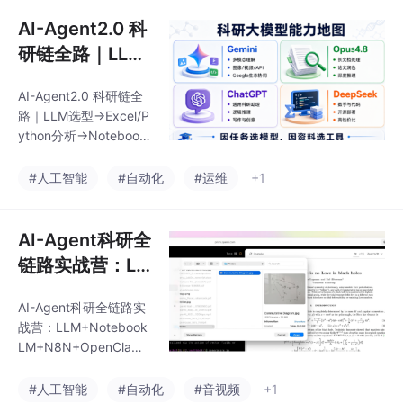
30分钟
题只花了30分钟
AI-Agent2.0 科
研链全‬路｜LLM
+NotebookLM
AI-Agent2.0 科研链全‬
+N8N+OpenCl
路｜LLM选型→Excel/P
aw+Claude Co
ython分析→Notebook
de+Codex+Se
LM文‮管献‬理→Overleaf
论文写作→Gemini/Nan
edance自动化
#人工智能
#自动化
#运维
+1
o Banana 3D绘图→本
编程+文献管理
地LLM部署→多模型头
+论文写作/绘
脑风暴→Seedance科
AI-Agent科研全
图/视频一站式搞
研视频
链路实战营：LL
定
M+NotebookL
AI-Agent科研全链路实
M+N8N+Open
战营：LLM+Notebook
Claw+Claude
LM+N8N+OpenClaw+
Code+Codex+
Claude Code+Codex+
Seedance自动化编程
Seedance自动
#人工智能
#自动化
#音视频
+1