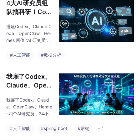
4大AI研究员组
队搞科研！Cod
ex、Claude Co
搭建Codex、Claude C
de、OpenCla
ode、OpenClaw、Her
w、Hermes四
mes 四位 “AI 研究员”协
位“AI研究员“组
作团队，打通文献采
集、PDF 解析、数据建
成的可迭代、可
#人工智能
#数据分析
模、科研绘图、论文 /
迁移的科研协作
基金 / 专利撰写、Meta
团队
分析、成果传播全科研
我雇了Codex、
流程，搭配 Obsidian
Claude、Open
知识库实现能力迭代，
Claw、Hermes
打造可复用、可迁移的
我雇了Codex、Claud
四个AI研究员，
自动化 AI 科研工作体
e、OpenClaw、Herme
系。配套全套模板与知
24小时在线，3
s四个AI研究员，24小
识库，学完可直接落地
天跑通论文全流
时在线，3天跑通论文
课题应用。
全流程——我把这套系
程——我把这套
#人工智能
#spring boot
#后端
+2
统迁移到新课题只花了
系统迁移到新课