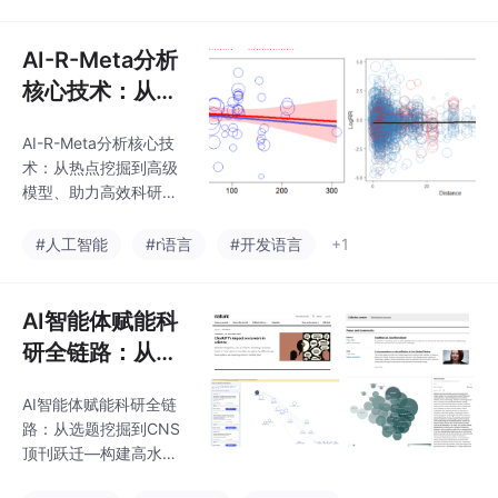
+文献管理+论文写作/
化编程+文献管
绘图/视频一站式搞定
理+论文写作/绘
AI-R-Meta分析
图/视频一站式搞
核心技术：从热
定
点挖掘到高级模
AI-R-Meta分析核心技
型、助力高效科
术：从热点挖掘到高级
研与论文发表
模型、助力高效科研与
论文发表
#人工智能
#r语言
#开发语言
+1
AI智能体赋能科
研全链路：从选
题挖掘到CNS顶
AI智能体赋能科研全链
刊跃迁—构建高
路：从选题挖掘到CNS
水平论文写作、
顶刊跃迁—构建高水平
可视化与审稿博
论文写作、可视化与审