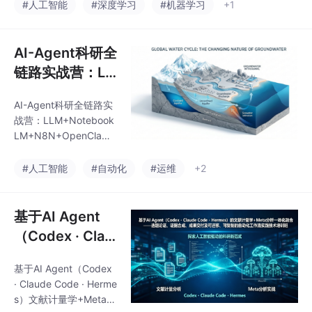
稿博弈的方法论体系
弈的方法论体系
#人工智能
#深度学习
#机器学习
+1
AI-Agent科研全
链路实战营：LL
M+NotebookL
AI-Agent科研全链路实
M+N8N+Open
战营：LLM+Notebook
Claw+Claude
LM+N8N+OpenClaw+
Code+Codex+
Claude Code+Codex+
Seedance自动化编程
Seedance自动
#人工智能
#自动化
#运维
+2
+文献管理+论文写作/
化编程+文献管
绘图/视频一站式搞定
理+论文写作/绘
基于AI Agent
图/视频一站式搞
（Codex · Clau
定
de Code · Her
基于AI Agent（Codex
mes）文献计量
· Claude Code · Herme
学+Meta分析：
s）文献计量学+Meta分