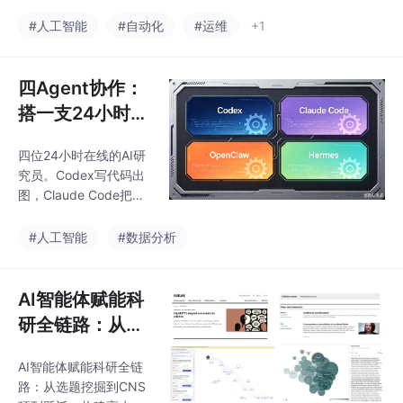
选题论证、证据
析：选题论证、证据合
成、成果交付及可迁
合成、成果交付
#人工智能
#自动化
#运维
+1
移、可复制的自动化工
及可迁移、可复
作流一个可直接改写进
制的自动化工作
论文/基金申请的【完整
四Agent协作：
流
项目包】！📦这不是普
搭一支24小时在
通的软件教学，而是一
线的AI科研团
条完整的科研生产线：
四位24小时在线的AI研
队，Codex执
1️⃣ 文献计量学：一张图
究员。Codex写代码出
谱看清领域全局，锁定
行/Claude复核/
图，Claude Code把关
研究缺口。2️⃣ Meta分
OpenClaw编
逻辑，OpenClaw编排
析：定量合并效应量，
跨平台流水线，Hermes
排/Hermes记忆
#人工智能
#数据分析
让你的结论有“数”可
沉淀所有项目记忆。四
依。3️⃣ AI Ag
位Agent各司其职、协
同进化，从文献采集、
AI智能体赋能科
PDF深度提取、数据建
研全链路：从选
模到Meta分析、成果传
题挖掘到CNS顶
播，整条科研链路全部
AI智能体赋能科研全链
刊跃迁—构建高
跑通。
路：从选题挖掘到CNS
水平论文写作、