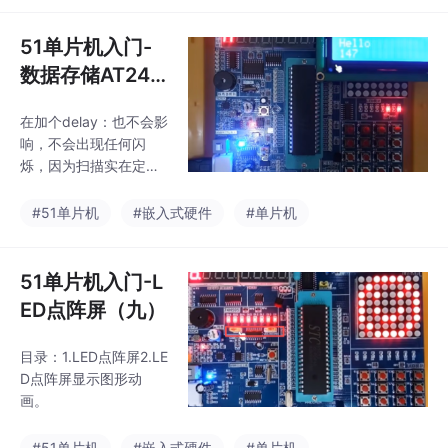
线下按住按键，加热温
度传感器，温度也会变
51单片机入门-
化。480us：非常小，
数据存储AT24C
不能用delay函数。上面
02（十二）
原来写的T要换个比变
在加个delay：也不会影
量，否则会有影响。按
响，不会出现任何闪
下按键1：+1按键2：-
烁，因为扫描实在定时
1。按键3：TL +1按键
器里面的，不会影响我
4：-1。拔掉ds18b20:
们的按键检测，他影响
#51单片机
#嵌入式硬件
#单片机
没响应：显示1。这样上
的是相应时间，相应是
电运行不会有延迟默认
在主函数，一直按着他
值。延迟：15-60给7
也在扫描，松手就变
51单片机入门-L
0。
了。数码管里面也有del
ED点阵屏（九）
ay可以进行修改定时器
扫描数码管。主函数不
目录：1.LED点阵屏2.LE
用调，定时器会自动调
D点阵屏显示图形动
用扫描显示在数码管
画。
上。分别运行：也可以
读到，就实现掉电不丢
#51单片机
#嵌入式硬件
#单片机