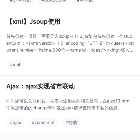
失。每隔一秒取反一
次，说明定时器没问
题。这样写并不会影响
【xml】Jsoup使用
主循环的执行。重启：
按下按键4：读取。
首先创建一项目，需要导入jsoup-1.11.2.jar架包首先创建一个stud
ent.xml：<?xml version='1.0' encoding="UTF-8" ?><users><st
udent number='heima_0001'><name id="itcast"><xing>张</xi
ng><ming&
#xml
Ajax：ajax实现省市联动
同时还可以关联到县，往表中添加县的相关信息，在ajax13.html
中添加市的的change事件发送ajax请求查询市下县的信息。
#ajax
#javascript
#前端