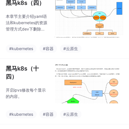
黑马k8s（四）
本章节主要介绍yaml语
法和kubernetes的资源
管理方式dev下删除了p
od，之后发现还有po
d，把原来的pod删除
了，重新启动了一个。
#kubernetes
#容器
#云原生
黑马k8s（十
四）
开启ipvs修改每个显示
的内容。
#kubernetes
#容器
#云原生