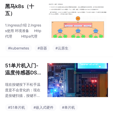
黑马k8s（十
五）
1.Ingress介绍 2.Ingres
s使用 环境准备 Http
代理 Https代理
#kubernetes
#容器
#云原生
51单片机入门-
温度传感器DS1
8B20（十三）
现在按键按下不松手温
度是不会变化的：现在
是按键扫描，按键不松
手里面一直在延迟了，
主函数就不执行了，我
#51单片机
#嵌入式硬件
#单片机
们来改成定时器扫描。