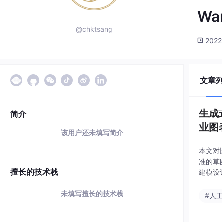
Wa
@chktsang
2022
文章
生成式
简介
业图
该用户还未填写简介
本文对比
准的草
擅长的技术栈
建模设
合规的场
未填写擅长的技术栈
#人