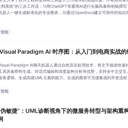
档系统"的三步工作流：1)用ChatGPT等通用AI进行头脑风暴和初稿撰写；2)使
天机器人一键生成标准化的专业图表；3)通过OpenDocs建立可协作的知
效率，但强调AI输出必须经过人工校验。核心观点是
工智能
Visual Paradigm AI 时序图：从入门到电商实
Visual Paradigm AI聊天机器人通过自然语言处理技术，将文字描
工具具备即时生成、对话式编辑和深度架构分析等优势，支持全中文交互。
业务逻辑、生成高级UML元素的能力。生成的图表可无缝集成到开发流程
开发者从繁琐绘图中解放，专注于战略
工智能
“伪敏捷”：UML诊断视角下的微服务转型与架构重构——
例