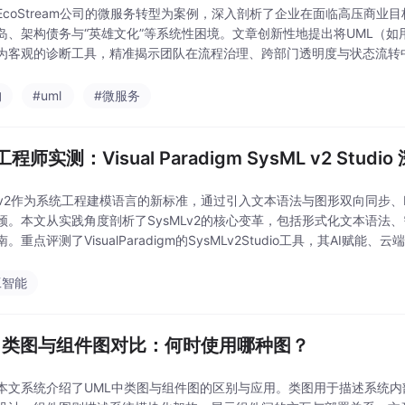
EcoStream公司的微服务转型为案例，深入剖析了企业在面临高压商业目
岛、架构债务与“英雄文化”等系统性困境。文章创新性地提出将UML（
为客观的诊断工具，精准揭示团队在流程治理、跨部门透明度与状态流转中
Paradigm的AI驱动建模生态，展示了如何通过自动化工作流打破壁垒，实
构
#uml
#微服务
程师实测：Visual Paradigm SysML v2 Stu
MLv2作为系统工程建模语言的新标准，通过引入文本语法与图形双向同步、
颈。本文从实践角度剖析了SysMLv2的核心变革，包括形式化文本语法
。重点评测了VisualParadigm的SysMLv2Studio工具，其AI
地机器人案
工智能
L 类图与组件图对比：何时使用哪种图？
本文系统介绍了UML中类图与组件图的区别与应用。类图用于描述系统