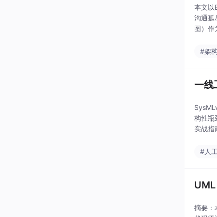
本文以
沟通孤
图）作
al 
#架
一线工
Sys
构性瓶
实战指南
智能扫
#人
UM
摘要：