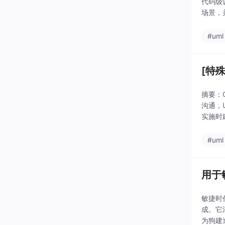
代码级
场景，
集成规
#uml
[特殊
摘要：
沟通，
实施时
护的架
#uml
用于
敏捷时
成。它
为狗建