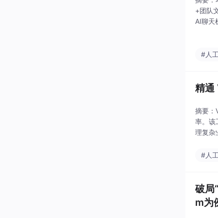
+团队文
AI聊
40%
#人
精通 
摘要：
率。该
理复杂
方式将
#人
破局
m为