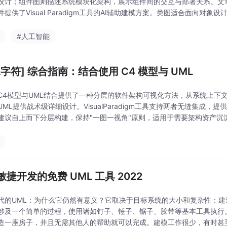
设计；组件图则描述系统模块化架构，展示组件间的交互与部署关系。文
并提供了Visual Paradigm工具的AI辅助建模方案。类图适合面向对
划。通过理解两者的互补性，开发团队可
#人工智能
字符]️ 综合指南：结合使用 C4 模型与 UML
C4模型与UML结合提供了一种分层的软件架构可视化方法，从系统上下
UML提供战术级详细设计。VisualParadigm工具支持两者无缝集成
建议自上而下分层构建，保持"一图一视角"原则，适用于需要架构资产沉
构文档体系，为
敏捷开发的免费 UML 工具 2022
代的UML：为什么它仍然有意义？它取决于目标系统的大小和复杂性：
涉及一个简单的过程，使用诸如钉子、锤子、锯子、胶带等基本工具执行
造一座房子，并且无需其他人的帮助就可以完成。建模工作很少，有时甚