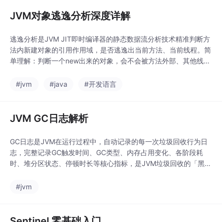
JVM对象逃逸分析深度详解
逃逸分析是JVM JIT即时编译器的静态数据流分析技术精准判断方
法内新建对象的引用作用域，是否逃逸出当前方法、当前线程。简
单理解：判断一个new出来的对象，会不会被方法外部、其他线程
访问到。未逃逸对象：仅当前方法、当前线程使用，无外部引用
→ JVM可做极致优化（栈上分配、标量替换）逃逸对象：被外部
#jvm
#java
#开发语言
方法、全局变量、其他线程引用 → 必须分配到堆内存，受GC管控
逃逸分析的作用？分析对象作用域，支撑栈
JVM GC日志解析
GC日志是JVM在运行过程中，自动记录的每一次垃圾回收行为日
志，完整记录GC触发时间、GC类型、内存占用变化、各阶段耗
时、堆分区状态、停顿时长等核心指标，是JVM垃圾回收的「黑匣
子」。它区别于业务日志、系统日志，只专注记录内存垃圾回收相
关行为，不掺杂业务信息，精准反映JVM内存运行健康度。GCEas
#jvm
y 是业界主流免费在线GC日志智能分析工具，由Tier1app公司开
发，支持JDK全版本、CMS/G
Sentinel 零基础入门