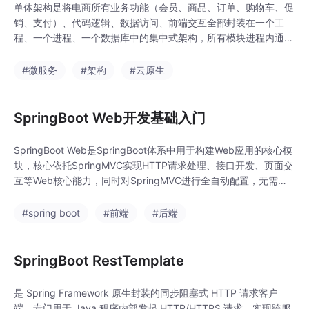
单体架构是将电商所有业务功能（会员、商品、订单、购物车、促
销、支付）、代码逻辑、数据访问、前端交互全部封装在一个工
程、一个进程、一个数据库中的集中式架构，所有模块进程内通
信、事务统一、整体打包部署。微服务架构源自2014年Martin Fo
wler与James Lewis的经典定义：将单一应用拆分为一组围绕业务
#微服务
#架构
#云原生
能力构建、独立进程运行、轻量级通信、独立部署运维的小型服
务。每个服务职责单一、自治可控，
SpringBoot Web开发基础入门
SpringBoot Web是SpringBoot体系中用于构建Web应用的核心模
块，核心依托SpringMVC实现HTTP请求处理、接口开发、页面交
互等Web核心能力，同时对SpringMVC进行全自动配置，无需手
动编写XML配置文件、无需手动部署服务器。其核心内置能力涵盖
Web开发全流程，完全适配常规Web项目开发需求：RESTful风格
#spring boot
#前端
#后端
HTTP接口CURD开发，支持GET、POST、PUT、
SpringBoot RestTemplate
是 Spring Framework 原生封装的同步阻塞式 HTTP 请求客户
端，专门用于 Java 程序内部发起 HTTP/HTTPS 请求，实现跨服