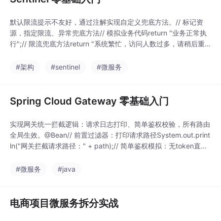
默认限流提示不友好，通过注解实现自定义兜底方法。// 标记资
源，指定限流、异常兜底方法// 模拟业务代码return "业务正常执
行";// 限流兜底方法return "系统繁忙，访问人数过多，请稍后重
试！// 业务异常兜底方法return "业务执行异常，服务降级兜底！
配置规则触发限流，或代码抛出异常时，自动执行自定义兜底方
#架构
#sentinel
#微服务
法，前端体验更友好。1. Sentinel 是 Spring Cloud
Spring Cloud Gateway 零基础入门
实现网关统一拦截逻辑：请求日志打印、简单鉴权校验，所有路由
全局生效。@Bean// 前置过滤器：打印请求路径System.out.print
ln("网关拦截请求路径：" + path);// 简单鉴权模拟：无token直接
拦截// 响应401未授权// 后置过滤器：请求结束后执行.then(Mon
o.fromRunnable(() -> System.out.println("请求处理完成：" +
#微服务
#java
电商项目微服务拆分实战