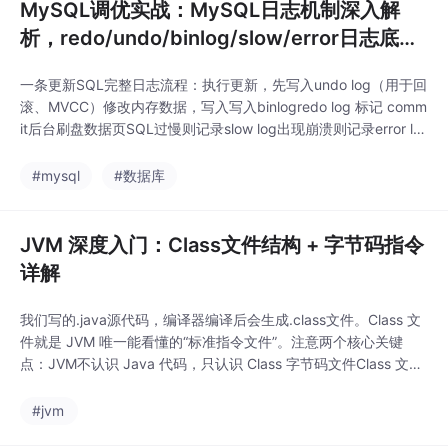
MySQL调优实战：MySQL日志机制深入解
析，redo/undo/binlog/slow/error日志底层
全通透
一条更新SQL完整日志流程：执行更新，先写入undo log（用于回
滚、MVCC）修改内存数据，写入写入binlogredo log 标记 comm
it后台刷盘数据页SQL过慢则记录slow log出现崩溃则记录error lo
gMySQL 包含五大日志：undo log 实现事务回滚与MVCC多版
本；redo log 基于WAL机制实现崩溃恢复，保障事务持久性；binl
#mysql
#数据库
og 是Server层逻辑
JVM 深度入门：Class文件结构 + 字节码指令
详解
我们写的.java源代码，编译器编译后会生成.class文件。Class 文
件就是 JVM 唯一能看懂的“标准指令文件”。注意两个核心关键
点：JVM不认识 Java 代码，只认识 Class 字节码文件Class 文件
是跨平台通用的，任意系统的 JVM 都能解析运行Java代码是给人
看的，Class字节码是给JVM看的。
#jvm