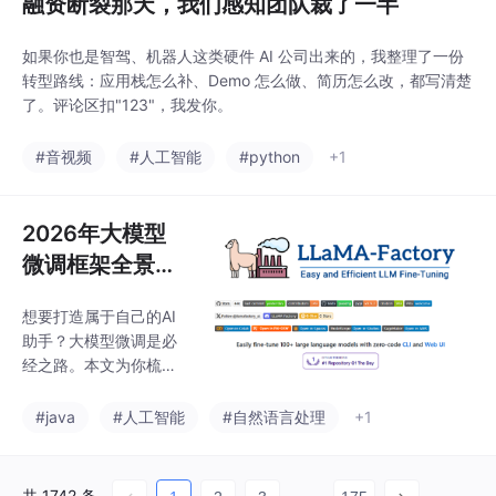
融资断裂那天，我们感知团队裁了一半
如果你也是智驾、机器人这类硬件 AI 公司出来的，我整理了一份
转型路线：应用栈怎么补、Demo 怎么做、简历怎么改，都写清楚
了。评论区扣"123"，我发你。
#音视频
#人工智能
#python
+1
2026年大模型
微调框架全景指
南
想要打造属于自己的AI
助手？大模型微调是必
经之路。本文为你梳理
当前最主流的微调框架
和平台，助你高效完成
#java
#人工智能
#自然语言处理
+1
模型训练。
共 1742 条