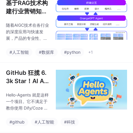
基于RAG技术构
建行业营销知识
库，全面提升Or
随着AIGC技术在各行业
angeGPT核心
的深度应用与快速发
竞争力
展，产品的专业性、准
确性和实用性已成为衡
量其质量的核心指标。
#人工智能
#数据库
#python
+1
宣亚国际凭借多年积累
的内容数据和行业Know
-How储备，构建了基于
GitHub 狂揽 6.
OrangeGPT Agent的行
3k Star！AI Ag
业营销AI解决方案。
ent 系统学习教
Hello-Agents 就是这样
程爆火！
一个项目。它不满足于
教你使用 Dify/Coze 等
拖拉拽工具，而是立志
带你深入底层，从 AI N
#github
#人工智能
#科技
ative 的视角出发，亲手