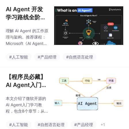
构建属于自己的 Agent
框架。
AI Agent 开发
学习路线全阶段
指南
理解 AI Agent 的工作原
理与架构。推荐课程：
Microsoft《AI Agents f
or Beginners》、Hugg
ing Face《AI Agent
#人工智能
#产品经理
#自然语言处理
s》。
【程序员必藏】
AI Agent入门到
精通：微软开源
本文介绍了微软开源的
教程带你掌握20
AI Agent入门学习教
26年最热门技术
程，包含8个章节：从A
gent基础概念、框架探
索到设计原则、工具使
#人工智能
#自然语言处理
#产品经理
+1