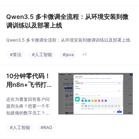
用模式、代理RAG、可
信构建、多智能体设计
和Agent协议。
Qwen3.5 多卡微调全流程：从环境安装到微
调训练以及部署上线
Qwen3.5 多卡微调全流程：从环境安装到微调训练以及部署上线
#算法
#人工智能
#java
+1
10分钟零代码！
用n8n+飞书打
造24小时智能客
还在为重复回答客户问
服机器人，大模
题而头疼？想要一个不
型入门到精通，
知疲倦的数字员工？今
收藏这篇就足够
天教你用两个免费工具
——n8n和飞书，零代
了！
#人工智能
#RAG
码搭建专属智能客服！