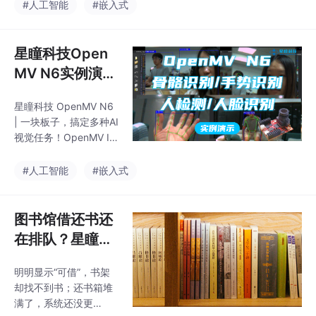
块，实现网球自动识
#人工智能
#嵌入式
别、定位与路径规划，
让机器人真正具备“看见
球、找到球、捡起球”的
星瞳科技Open
能力。通过星瞳科技Op
MV N6实例演
enMV的AI视觉能力，捡
示-骨骼识别+手
球机器人从“看不见、找
星瞳科技 OpenMV N6
掌关键点识别
不到”升级为“看得见、
| 一块板子，搞定多种AI
找得准、捡得快”，为智
+人检测+人脸检
视觉任务！OpenMV ID
能体育装备和无人训练
测 超丝滑～
E 一键运行代码及模
设备提供更高效的智能
型、Python编程，无需
#人工智能
#嵌入式
化升级方案。面对强
复杂的模型转换，轻松
光、阴影、标志线等复
实现任何图像识别需
杂环境，系统还能结合
求。
图书馆借还书还
目标跟踪与滤波算法排
在排队？星瞳科
技OpenMV给自
明明显示“可借”，书架
助借还终端装上
却找不到书；还书箱堆
“AI眼睛”
满了，系统还没更