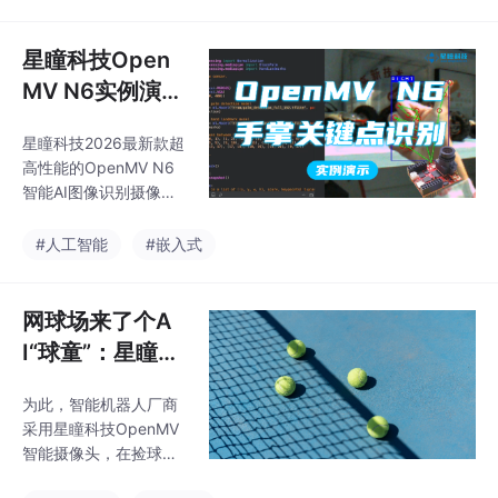
5.0版本固件功能大升
码，配套多场景应用套
识别摄像头 120
级！ 竞赛、机器人、工
件及竞赛支持，适合
帧YOLO目标检
业，必备神器～！2.5c
星瞳科技Open
测
m超小尺寸OpenMV AE
MV N6实例演
3双核AI智能摄像头正式
示-手掌关键点
开售！
星瞳科技2026最新款超
识别 YOLO目标
高性能的OpenMV N6
检测 2026最新
智能AI图像识别摄像
款智能AI图像识
头，600倍AI算力提
升，480FPS彩色全局
别摄像头
#人工智能
#嵌入式
快门，运行YOLO目标
检测可达120帧每秒，F
OMO目标检测可达200
网球场来了个A
帧每秒！
I“球童”：星瞳科
技OpenMV让捡
为此，智能机器人厂商
球机器人看得
采用星瞳科技OpenMV
准、走得稳、捡
智能摄像头，在捡球小
得快
车上部署AI视觉识别模