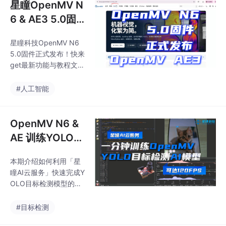
星瞳OpenMV N
6 & AE3 5.0固
件正式发布！快
星瞳科技OpenMV N6
来get最新功能
5.0固件正式发布！快来
与教程文档～固
get最新功能与教程文档
件升级演示 Ope
～内含OpenMV固件升
级演示、最新文档教程
nMV智能AI图像
#人工智能
5.0版本固件功能大升
识别摄像头 120
级！ 竞赛、机器人、工
帧YOLO目标检
业，必备神器～！2.5c
OpenMV N6 &
测
m超小尺寸OpenMV AE
AE 训练YOLO目
3双核AI智能摄像头正式
标检测1分钟搞
开售！
本期介绍如何利用「星
定！自行训练AI
瞳AI云服务」快速完成Y
神经网络模型 星
OLO目标检测模型的训
瞳OpenMV N6
练与部署。从上传数据
集、AI辅助标注到选择Y
OpenMV AE3
#目标检测
OLOv8模型训练，全程
图像识别智能摄