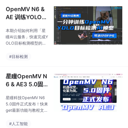
仅需1-2分钟，并支持将
像头电赛视觉
模型部署到OpenMV设
OpenMV N6 &
备进行实机检测（如猫
AE 训练YOLO目
狗识别）。同时展示了
标检测1分钟搞
星瞳科技新款OpenMV
本期介绍如何利用「星
定！自行训练AI
N6/AE摄像头的强大性
瞳AI云服务」快速完成Y
能：480FPS全局快
神经网络模型 星
OLO目标检测模型的训
门、120帧YOLO检测、
瞳OpenMV N6
练与部署。从上传数据
600倍AI算力提升，支
集、AI辅助标注到选择Y
OpenMV AE3
#目标检测
持多协议通信和硬件编
OLOv8模型训练，全程
码，配套多场景应用套
图像识别智能摄
仅需1-2分钟，并支持将
件及竞赛支持，适合
像头电赛视觉
模型部署到OpenMV设
星瞳OpenMV N
备进行实机检测（如猫
6 & AE3 5.0固
狗识别）。同时展示了
件正式发布！快
星瞳科技新款OpenMV
星瞳科技OpenMV N6
来get最新功能
N6/AE摄像头的强大性
5.0固件正式发布！快来
能：480FPS全局快
与教程文档～固
get最新功能与教程文档
门、120帧YOLO检测、
件升级演示 Ope
～内含OpenMV固件升
600倍AI算力提升，支
级演示、最新文档教程
nMV智能AI图像
#人工智能
持多协议通信和硬件编