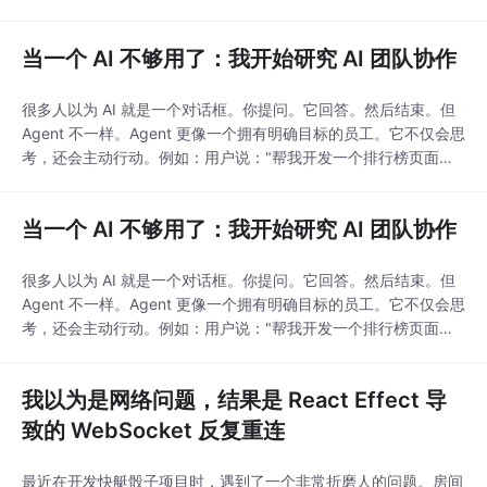
AI，会越来越懂你。
当一个 AI 不够用了：我开始研究 AI 团队协作
很多人以为 AI 就是一个对话框。你提问。它回答。然后结束。但
Agent 不一样。Agent 更像一个拥有明确目标的员工。它不仅会思
考，还会主动行动。例如：用户说："帮我开发一个排行榜页面。
普通 AI：告诉你怎么做给你示例代码Agent：阅读项目代码分析目
录结构查找相关接口编写代码修改文件运行测试修复错误最后直接
当一个 AI 不够用了：我开始研究 AI 团队协作
完成任务。从某种意义上来说：大模型负责思考。Agent 负责干
活。从 ChatGPT
很多人以为 AI 就是一个对话框。你提问。它回答。然后结束。但
Agent 不一样。Agent 更像一个拥有明确目标的员工。它不仅会思
考，还会主动行动。例如：用户说："帮我开发一个排行榜页面。
普通 AI：告诉你怎么做给你示例代码Agent：阅读项目代码分析目
录结构查找相关接口编写代码修改文件运行测试修复错误最后直接
我以为是网络问题，结果是 React Effect 导
完成任务。从某种意义上来说：大模型负责思考。Agent 负责干
活。从 ChatGPT
致的 WebSocket 反复重连
最近在开发快艇骰子项目时，遇到了一个非常折磨人的问题。房间