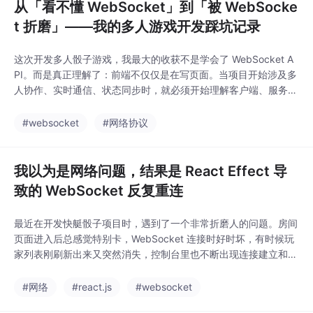
从「看不懂 WebSocket」到「被 WebSocke
t 折磨」——我的多人游戏开发踩坑记录
这次开发多人骰子游戏，我最大的收获不是学会了 WebSocket A
PI。而是真正理解了：前端不仅仅是在写页面。当项目开始涉及多
人协作、实时通信、状态同步时，就必须开始理解客户端、服务器
以及连接生命周期之间的关系。WebSocket 对我来说不再只是一
个技术名词。它是我第一次真正接触实时系统开发的起点。而那些
#websocket
#网络协议
连接失败、无限重连、消息丢失的坑，也成了这次项目里最深刻的
学习经历。
我以为是网络问题，结果是 React Effect 导
致的 WebSocket 反复重连
最近在开发快艇骰子项目时，遇到了一个非常折磨人的问题。房间
页面进入后总感觉特别卡，WebSocket 连接时好时坏，有时候玩
家列表刚刷新出来又突然消失，控制台里也不断出现连接建立和断
开的日志。第一反应当然是：是不是后端问题？于是我开始了长达
几个小时的排查。最后发现，问题根本不在网络，也不在后端，而
#网络
#react.js
#websocket
是在前端一个看起来完全正常的 React Effect 上。这篇文章记录