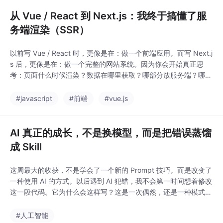
一下整个排查过程，希望能帮到以
从 Vue / React 到 Next.js：我终于搞懂了服
务端渲染（SSR）
以前写 Vue / React 时，更像是在：做一个前端应用。而写 Next.j
s 后，更像是在：做一个完整的网站系统。因为你会开始真正思
考：页面什么时候渲染？数据在哪里获取？哪部分放服务端？哪部
分放客户端？SEO 怎么做？缓存怎么设计？这也是我觉得 Next.js
最有意思的地方。它已经不只是 React 框架了。
#javascript
#前端
#vue.js
AI 真正的成长，不是换模型，而是把错误蒸馏
成 Skill
这周最大的收获，不是学会了一个新的 Prompt 技巧。而是改变了
一种使用 AI 的方式。以后遇到 AI 犯错，我不会第一时间想着修改
这一段代码。它为什么会这样写？这是一次偶然，还是一种模式？
如果以后还会发生，我能不能把它蒸馏成一条 Skill？当越来越多的
问题被沉淀成 Skill 时，你会发现，AI 并没有变得更聪明。但你的
#人工智能