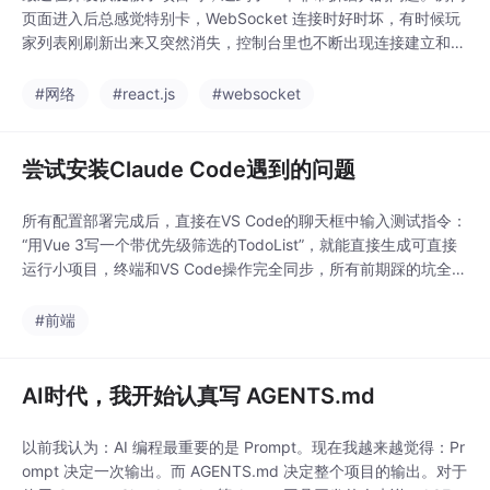
页面进入后总感觉特别卡，WebSocket 连接时好时坏，有时候玩
家列表刚刷新出来又突然消失，控制台里也不断出现连接建立和断
开的日志。第一反应当然是：是不是后端问题？于是我开始了长达
几个小时的排查。最后发现，问题根本不在网络，也不在后端，而
#网络
#react.js
#websocket
是在前端一个看起来完全正常的 React Effect 上。这篇文章记录
一下整个排查过程，希望能帮到以
尝试安装Claude Code遇到的问题
所有配置部署完成后，直接在VS Code的聊天框中输入测试指令：
“用Vue 3写一个带优先级筛选的TodoList”，就能直接生成可直接
运行小项目，终端和VS Code操作完全同步，所有前期踩的坑全部
完美解决。这个是他的生成效果核心避坑浓缩总结：1. 代理优选新
加坡节点，香港节点格直接放弃；2. 官方登录需外国手机号，国内
#前端
用户直接放弃，改用智谱绕开所有限制；3. 选智谱核心：模型聪
明适配好，新用户
AI时代，我开始认真写 AGENTS.md
以前我认为：AI 编程最重要的是 Prompt。现在我越来越觉得：Pr
ompt 决定一次输出。而 AGENTS.md 决定整个项目的输出。对于