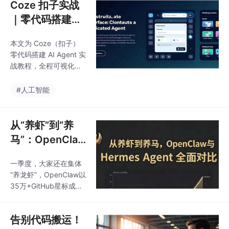
Coze 扣子实战
｜零代码搭建专
属 AI Agent，1
本文为 Coze（扣子）
0 分钟搞定个人
零代码搭建 AI Agent 实
智能助手
战教程，全程可视化操
作，无需编程基础，新
手可在10分钟内搭建出
#人工智能
可直接使用的个人文档
问答助手。教程详细拆
解从账号注册、智能体
从“养虾”到“养
创建、知识库配置到发
马”：OpenCla
布调用的全流程，附带
w与Hermes Ag
避坑指南与进阶技巧，
一季度，大家还在集体
ent全面技术对
适配国内场景，可直接
“养龙虾”，OpenClaw以
复制实操，快速掌握 AI
比及选型指南
35万+GitHub星标成为
Agent 搭建核心方法。
现象级项目；二季度，
风向骤变，一款名为He
告别代码搬运！
rmes的AI Agent横空出