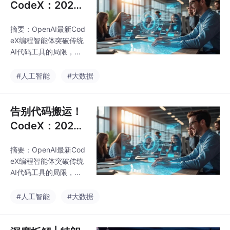
世，被网友戏称为“养
CodeX：2026
马”的它，仅用7周就屠
年开发者必备的
榜全球开源社区，星标
摘要：OpenAI最新Cod
全流程AI编程智
冲到84.4k，直接追平
eX编程智能体突破传统
能体
前辈。
AI代码工具的局限，实
现从需求分析到部署上
线的全流程开发。相比
#人工智能
#大数据
仅支持代码补全的Copil
ot等工具，CodeX具备
三大核心优势：1）端到
告别代码搬运！
端全栈开发能力；2）完
CodeX：2026
整桌面操控权限；3）
年开发者必备的
持续性记忆协作。通过
摘要：OpenAI最新Cod
全流程AI编程智
四要素提示框架、模块
eX编程智能体突破传统
化任务拆分等技巧，开
能体
AI代码工具的局限，实
发者可零成本提升效率
现从需求分析到部署上
90%。建议根据场景组
线的全流程开发。相比
#人工智能
#大数据
合使用不同AI工具：轻
仅支持代码补全的Copil
量任务用Copilot，复杂
ot等工具，CodeX具备
项目首选CodeX。
三大核心优势：1）端到