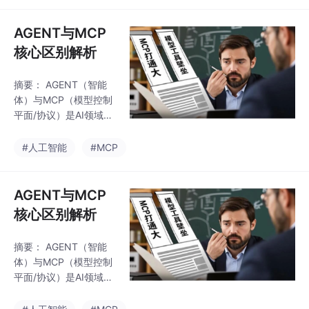
方案（适用于无法访问
商店的情况）。教程详
AGENT与MCP
细说明了前置准备、具
核心区别解析
体安装步骤（含图
示）、常见问题解决方
摘要： AGENT（智能
法，并补充了Edge和S
体）与MCP（模型控制
afari浏览器的兼容说
平面/协议）是AI领域的
明。最后提供了官方反
核心概念，但定位与功
馈渠道，确保用户能顺
能差异显著。AGENT是
#人工智能
#MCP
利完成安装并获得技术
具备自主决策、闭环执
支持。全文操作指引清
行能力的智能实体，可
晰，兼顾不同使用场景
独立完成复杂任务（如
AGENT与MCP
需求。
智能办公助手、工业机
核心区别解析
器人）；MCP则是标准
化交互协议，负责统一
摘要： AGENT（智能
大模型与外部工具/数据
体）与MCP（模型控制
的对接，降低开发成
平面/协议）是AI领域的
本。二者协同工作：AG
核心概念，但定位与功
ENT通过MCP调用工
能差异显著。AGENT是