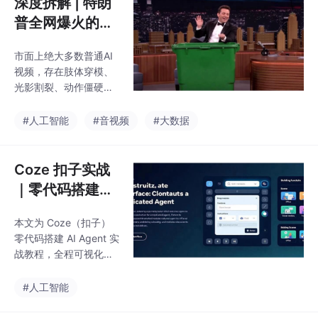
深度拆解 | 特朗
端全栈开发能力；2）完
普全网爆火的超
整桌面操控权限；3）
逼真AI恶搞视
持续性记忆协作。通过
市面上绝大多数普通AI
频，完整技术栈
四要素提示框架、模块
视频，存在肢体穿模、
化任务拆分等技巧，开
+工作流复盘
光影割裂、动作僵硬、
发者可零成本提升效率
镜头不稳定、剧情碎片
90%。建议根据场景组
化等问题。但特朗普传
#人工智能
#音视频
#大数据
合使用不同AI工具：轻
播的系列恶搞视频，具
量任务用Copilot，复杂
备极强的写实感和叙事
项目首选CodeX。
完整性。此类视频并非
Coze 扣子实战
二次剪辑、并非简单换
｜零代码搭建专
脸，而是全流程AI生成
属 AI Agent，1
的完整剧情短视频。其
本文为 Coze（扣子）
0 分钟搞定个人
核心优势集中在四点：
零代码搭建 AI Agent 实
场景空间统一，长时序
智能助手
战教程，全程可视化操
镜头连贯无断层人物互
作，无需编程基础，新
动符合物理重力、碰
手可在10分钟内搭建出
#人工智能
撞、惯性逻辑光影、景
可直接使用的个人文档
深、材质、环境氛围高
问答助手。教程详细拆