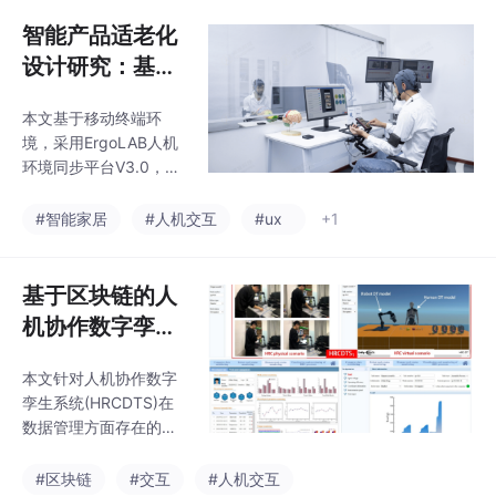
眼动和脑电数据。
智能产品适老化
设计研究：基于
移动终端的智能
本文基于移动终端环
家居界面原型人
境，采用ErgoLAB人机
机交互设计定量
环境同步平台V3.0，通
化分析
过同步采集用户主观偏
好、交互行为和眼动数
#智能家居
#人机交互
#ux
+1
据，对智能家居产品界
面设计特征进行评估。
基于区块链的人
机协作数字孪生
系统云边协同数
本文针对人机协作数字
据管理研究
孪生系统(HRCDTS)在
数据管理方面存在的问
题，提出基于区块链和
云边协同技术的解决方
#区块链
#交互
#人机交互