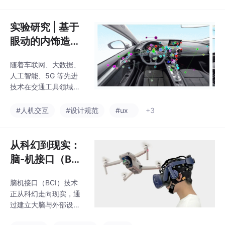
案。研究通过搬运机器
人装配案例，利用Ergo
LAB平台采集多模态生
实验研究 | 基于
理数据，构建了包含机
眼动的内饰造型
器人、人类、协作对象
特征认知与品牌
等五类数据的标准化模
随着车联网、大数据、
识别
型。实验验证了该方法
人工智能、5G 等先进
能实现安全高效的数据
技术在交通工具领域的
共享，存储成本降低4
应用与发展，汽车内饰
7%。研究为智能制造中
功能的多样性改善了驾
#人机交互
#设计规范
#ux
+3
的人机协作提供了数据
驶体验，但同时也增加
管理新思路，但仍需优
用户信息负担，分散驾
化数据安全性和查询效
驶注意力。研究用户对
从科幻到现实：
率等问题。
内饰造型特征的设计认
脑-机接口（BC
知，指导设计符合用户
I）到底是什么？
认知负荷的内饰人机系
脑机接口（BCI）技术
统，为未来智能汽车的
正从科幻走向现实，通
内饰设计带来启发。
过建立大脑与外部设备
的直接信息通路，实现