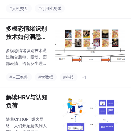
一独立的手势作为研究
对象，通过对表面肌电
#人机交互
#可用性测试
的测量分析单一手势疲
劳的能量消耗，但聚焦
于自然整合的交互性手
多模态情绪识别
势研究却很少。分析自
技术如何洞悉人
然整合手势疲劳的能量
类真情实感？
消耗模型，如浏览网
多模态情绪识别技术通
页、玩游戏、打字，可
过融合脑电、眼动、面
为设计更符合人体工效
部表情、语音及生理信
学的互联网产品提供建
号等多源数据，实现对
议。
人类情绪状态的精准识
#人工智能
#大数据
#科技
+1
别。该技术采用标准化
情绪诱发实验采集数
据，通过特征提取与模
解读HRV与认知
型融合提升识别准确
负荷
率，可应用于驾驶安
全、人机交互等领域。
随着ChatGPT爆火网
络，人们开始意识到人