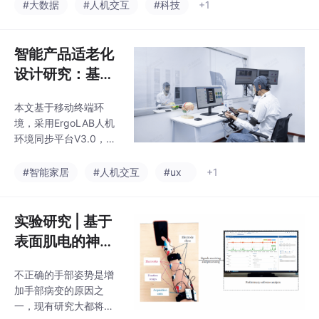
人机交互新方式。该技
#大数据
#人机交互
#科技
+1
术分为侵入式和非侵入
式两类，前者主要用于
医疗康复领域，后者则
智能产品适老化
在教育、游戏、心理健
设计研究：基于
康等领域广泛应用。
移动终端的智能
本文基于移动终端环
家居界面原型人
境，采用ErgoLAB人机
机交互设计定量
环境同步平台V3.0，通
化分析
过同步采集用户主观偏
好、交互行为和眼动数
#智能家居
#人机交互
#ux
+1
据，对智能家居产品界
面设计特征进行评估。
实验研究 | 基于
表面肌电的神经
网络预测模型人
不正确的手部姿势是增
机交互手势疲劳
加手部病变的原因之
研究
一，现有研究大都将单