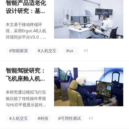
智能产品适老化
设计研究：基于
移动终端的智能
本文基于移动终端环
家居界面原型人
境，采用ErgoLAB人机
机交互设计定量
环境同步平台V3.0，通
化分析
过同步采集用户主观偏
好、交互行为和眼动数
#智能家居
#人机交互
#ux
+1
据，对智能家居产品界
面设计特征进行评估。
智能驾驶研究：
飞机座舱人机交
互对飞行员情景
本研究通过模拟飞行实
意识的影响
验比较了传统操作界面
与HUD平视显示器对飞
行员情景意识的影响。
采用ErgoLAB平台同步
#人机交互
#科技
#可用性测试
+1
记录5名被试的生理、