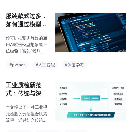
词工程和模型参数量选
择。LLM在质检系统中
扮演"大脑"角色，负责
服装款式过多，
生成结构化报告、提供
如何通过模型微
决策支持和流程优化建
调实现高效质检
议。提示词设计需要明
你可以把预训练好的通
确角色设定、任务定义
用AI质检模型想象成一
和格式约束，以确保模
位经验丰富的“老师
型输出准确可用。模型
傅”，他见过成千上万种
参数量的选择需平衡任
衣服，能识别大部分常
#python
#人工智能
#深度学习
务复杂度、数据量、部
见缺陷（如破洞、污
署环境和成本，视觉模
渍、线头）。但当工厂
型侧重检测精度与速度
突然开始生产一种全新
工业质检新范
的权衡，语言模型则根
的、带有特殊反光涂层
据任务需求选
式：传统与深度
的冲锋衣时，老师傅也
学习混合决策流
可能看走眼。模型微
本文提出了一种工业视
程设计
调，就是针对这位“老师
觉检测的分层混合决策
傅”进行的一次专项特
流程，通过结合传统算
训。我们不再需要他从
法与深度学习模型的优
零开始学习（那会耗费