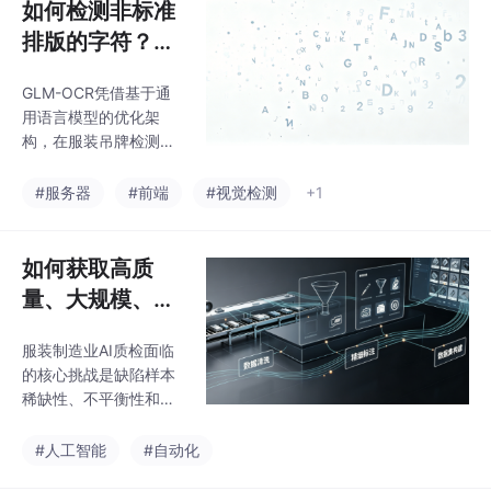
如何检测非标准
排版的字符？GL
M-OCR的适用
GLM-OCR凭借基于通
场景
用语言模型的优化架
构，在服装吊牌检测中
展现出高精度识别、端
到端高效推理和轻量化
#服务器
#前端
#视觉检测
+1
部署等优势，尤其擅长
处理复杂背景、多字体
及中英文混排场景。与
如何获取高质
Rapid-OCR（轻量高
量、大规模、多
速）和PaddleOCR（功
样化的缺陷数
能全面）相比，GLM-O
服装制造业AI质检面临
据？
CR在精度与速度的平衡
的核心挑战是缺陷样本
上表现突出，但存在定
稀缺性、不平衡性和多
制化成本较高、模型体
样性问题。传统数据增
积较大等局限。其核心
强方法（几何/像素变
#人工智能
#自动化
适用场景包括服装质
换）能快速扩充数据但
检、防伪溯源及仓储管