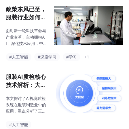
创造力有限，而生成式
理，特别适合对复杂版
AI技术（如GAN、扩散
政策东风已至，
面识别有高要求的业务
模型）可合成全新缺陷
服装行业如何抓
样本，突破数据瓶颈。
住智能化转型
实践策略建议采用混合
面对新一轮科技革命与
的‘黄金窗口‘？
方案：小样本启动→传
产业变革，主动拥抱A
统增强→生成式补充→
I，深化技术应用，中国
闭环迭代优化，同时严
服装产业必将焕发新的
格把控生成数据质量。
生机，在政策东风的护
#人工智能
#深度学习
#学习
+1
未来趋势将结合视觉大
航下，驶向“智造”未来
模型与物理仿真技术，
的广阔蓝海。
构建更高效的合成数据
服装AI质检核心
流水线，为AI质检提供
可持续的数据
技术解析：大模
型、提示词与参
本文探讨了AI视觉质检
数调优实战
系统在服装制造业中的
应用，重点分析了三个
关键技术：大语言模型
（LLM）的作用、提示
#人工智能