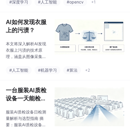
势，解决了传统"二选
#深度学习
#人工智能
#opencv
+1
巨量的新数据和时
一"方案的局限性。该架
间），而是利用少量
构采用两层设计：第一
（通常几十到几百张）
层使用传统方法快速处
AI如何发现衣服
新款冲锋衣的合格与缺
理80%的规则明确任务
陷图片，对他已有的知
上的污渍？
（如尺寸测量、色差检
识进行
测等），耗时仅7.7ms/
本文将深入解析AI发现
样本；第二层针对20%
衣服上污渍的技术原
的复杂样本采用深度学
理，涵盖从图像采集到
习模型（如CNN、分割
智能决策的全流程，并
网络）进行语义级缺陷
探讨其在服装行业的实
#人工智能
#机器学习
#算法
+2
识别。实验表明，相比
际应用与未来趋势。
纯深度学习方案，混合
流程速度提升3倍，同
一台服装AI质检
时复杂缺陷检出率比纯
传统方
设备一天能检测
多少件衣服？
服装AI质检设备日检测
量解析与选型指南 摘
要：服装AI质检设备的