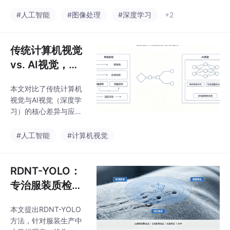
日检测量受多重因素影
响，包括硬件配置（相
#人工智能
#图像处理
#深度学习
+2
机数量、GPU算力）、
检测复杂度（缺陷类型
数量）、服装品类及生
传统计算机视觉
产流程等。主流设备可
vs. AI视觉，如
分为三类：高速基础型
何选择？
（日检1.2-2.5万件，检
本文对比了传统计算机
测简单缺陷）、标准全
视觉与AI视觉（深度学
检型（日检3500-8000
习）的核心差异与应用
件，覆盖10+项缺陷）
场景。传统方法依赖手
和高精度定制型（日检1
工特征提取，适合规则
#人工智能
#计算机视觉
500-4000件，用于精
明确、数据少、需实时
细质检）。实际产能需
处理的场景（如二维码
结合设备综合效率（OE
识别、工业测量）；而
RDNT-YOLO：
E），
AI视觉通过自动学习特
专治服装质检中
征，在复杂问题（如人
的“漏网之鱼”
脸识别、医学影像分
本文提出RDNT-YOLO
——线头、针
析）中表现更优，但需
方法，针对服装生产中
要大量数据和计算资
孔、商标错位