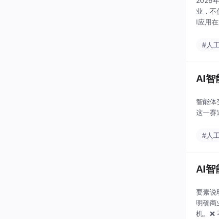
202
业，不
I应用
落地与
#人
AI
智能体
这一赛
#人
AI
要素说
明确商
机。❌