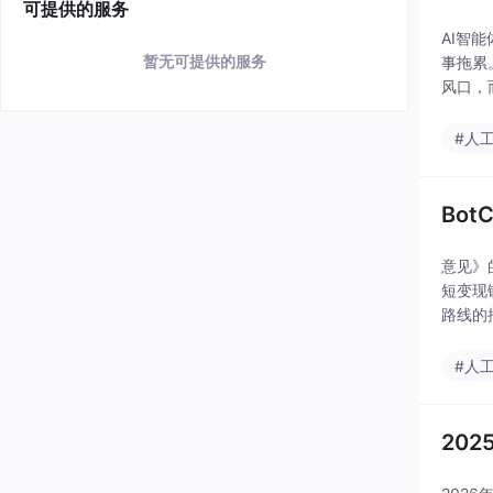
可提供的服务
AI智
暂无可提供的服务
事拖累
风口，
#人
Bo
意见》
短变现
路线的
——这
#人
20