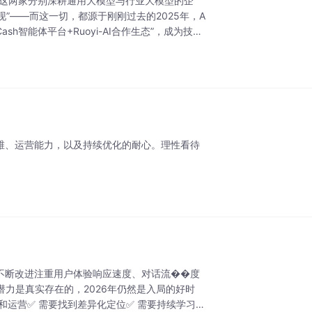
针。这两家分别深耕通用大模型与行业大模型的企
现”——而这一切，都源于刚刚过去的2025年，A
h智能体平台+Ruoyi-AI合作生态”，成为技术
维、运营能力，以及持续优化的耐心。理性看待
不断改进注重用户体验响应速度、对话流��度
力是真实存在的，2026年仍然是入局的好时
化和运营✅ 需要找到差异化定位✅ 需要持续学习跟