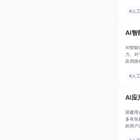
进核心
#人
AI
AI智
力。对
应用路
资料：
#人
AI
搭建用
多有良
的用户
AI智