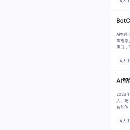
#人
Bo
AI智
事拖累
风口，
#人
AI
2026
入。与
智能体
商业化
#人