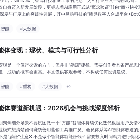
6年伊始，MiniMax与智谱科技相继上市的消息，为AI行业注入一剂强心
仅自身迈入新发展阶段，更标志着AI应用正式从“概念验证”转向“商业快变
在深度与广度上的突破性进展，其中昱扬科技的“臻灵数字人合成平台+BotCas
场景深耕的典型注
工智能
#大数据
智能体变现：现状、模式与可行性分析
变现是一个值得探索的方向，但并非"躺赚"捷径。需要创作者具备产品思
道，成功的概率会更高。本文仅供客观参考，不构成任何投资建议。
工智能
#重构
#大数据
+2
智能体赛道新机遇：2026机会与挑战深度解析
明聚焦细分场景不要试图做一个"万能"智能体持续优化迭代根据用户反馈
业模式想清楚如何赚钱善用营销工具推广员、会员体系等AI智能体赛道的潜
 不是"躺赚"生意❌ 不是做个智能体就能赚钱✅ 需要投入时间精力进行优