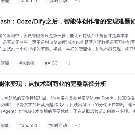
工智能
#android
#实时互动
+3
tCash：Coze/Dify之后，智能体创作者的变现难
能体的浪潮中，会做智能体只是第一步，能让它持续产生价值才是真本事。
。是否真正省事（而不是增加复杂度)成本结构是否合理数据是否可控能
而是找到一个可持续的节奏。毕竟，再好的智能体，如果不能变现，终究
工智能
#大数据
#AIGC
+2
智能体变现：从技术到商业的完整路径分析
年，AI领域的竞争持续升温。Meta发布首款AI模型Muse Spark，扎
此同时，甲骨文在加州裁员超700人，反映出AI行业的分化正在加剧。这
（Agent）作为AI技术落地的重要载体，正在从概念验证走向商业变现。
需求源于两个层面的推
工智能
#android
#实时互动
+2