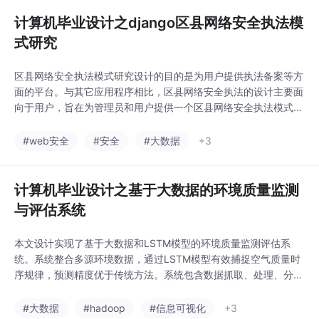
据库设计及主要模块的实现过程，其中健
计算机毕业设计之django区县网络安全执法模
式研究
区县网络安全执法模式研究设计的目的是为用户提供执法备案等方
面的平台。与其它应用程序相比，区县网络安全执法的设计主要面
向于用户，旨在为管理员和用户提供一个区县网络安全执法模式研
究。用户可以通过系统及时查看执法备案等。区县网络安全执法模
式研究是在Windows操作系统下的应用平台。为防止出现兼容性
#web安全
#安全
#大数据
+3
及稳定性问题，服务器选择的是jdango，用户与管理员后台之间
的数据存储主要通过MySQL。用户在使用应用
计算机毕业设计之基于大数据的环境质量监测
与评估系统
本文设计实现了基于大数据和LSTM模型的环境质量监测评估系
统。系统整合多源环境数据，通过LSTM模型有效捕捉空气质量时
序规律，预测精度优于传统方法。系统包含数据抓取、处理、分
析、可视化和管理五大模块，实现了从数据采集到预测展示的全流
程。实验表明，该系统能准确预测空气质量，提供直观的可视化界
#大数据
#hadoop
#信息可视化
+3