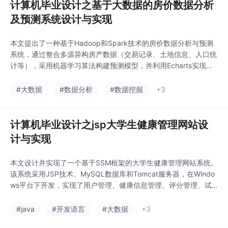
计算机毕业设计之基于大数据的房价数据分析
及预测系统设计与实现
本文提出了一种基于Hadoop和Spark技术的房价数据分析与预测
系统，通过整合多源异构房产数据（交易记录、土地信息、人口统
计等），采用机器学习算法构建预测模型，并利用Echarts实现数
据可视化。系统包含数据抓取、处理、分析、预测和管理五大模
块，能够自动采集清洗数据、建立预测模型，并通过可视化看板直
#大数据
#数据分析
#数据挖掘
+3
观展示房价趋势。实验表明，该系统在房价预测方面具有较高准确
性，为房地产市场参与者提供了有效的决策支
计算机毕业设计之jsp大学生健康管理网站设
计与实现
本文设计并实现了一个基于SSM框架的大学生健康管理网站系统。
该系统采用JSP技术、MySQL数据库和Tomcat服务器，在Windo
ws平台下开发，实现了用户管理、健康信息管理、评分管理、试
题管理、健康答卷管理及在线考试等核心功能。通过系统化、智能
化的设计，有效解决了传统人工管理方式效率低下、难以应对大规
#java
#开发语言
#大数据
+3
模数据处理的问题。论文重点阐述了系统功能分析、设计思路、数