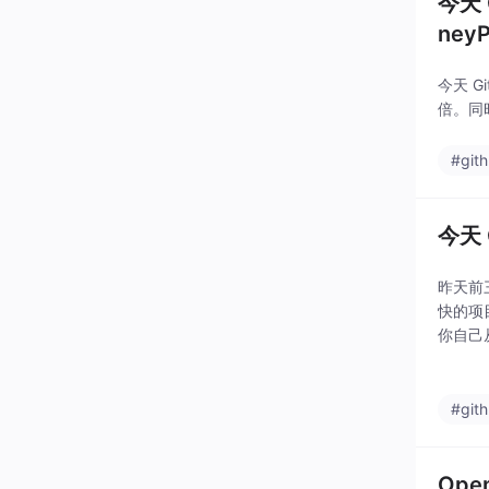
今天 
neyP
今天 
倍。同
#git
今天
昨天前
快的项目
你自己
#git
Ope