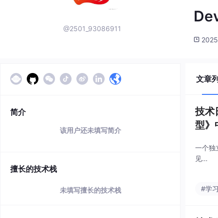
De
@2501_93086911
2025
文章
技术
简介
型》
该用户还未填写简介
一个独立
见…
擅长的技术栈
#学
未填写擅长的技术栈