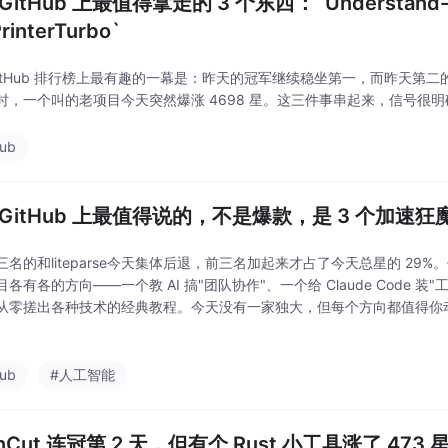
GitHub 上最值得拿走的 3 个东西：`Understand-Any
rinterTurbo`
GitHub 排行榜上最有趣的一幕是：昨天的冠军继续稳坐第一，而昨天第二的滑
时，一个叫的老项目今天突然爆涨 4698 星。这三件事串起来，信号很
hub
 GitHub 上最值得说的，不是爆款，是 3 个加速狂
三名的和liteparse今天集体后退，前三名加起来才占了今天总星的 29
各有各的方向——一个教 AI 搞"团队协作"、一个给 Claude Code 
从零搓出各种技术的经典教程。今天没有一家独大，但每个方向都值得你
hub
#人工智能
nCut 连冠第 2 天，但有个 Rust 小工具涨了 473 