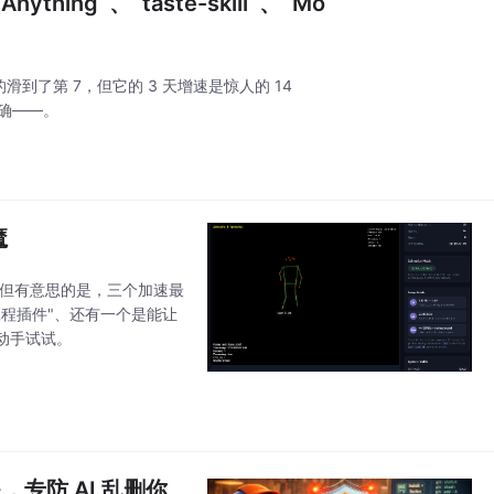
thing`、`taste-skill`、`Mo
到了第 7，但它的 3 天增速是惊人的 14
明确——。
魔
%。但有意思的是，三个加速最
装"工程插件"、还有一个是能让
动手试试。
星，专防 AI 乱删你