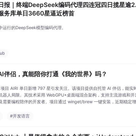
日报｜终端DeepSeek编码代理四连冠四日揽星逾2.4万
服务库单日3660星逼近榜首
中运行的DeepSeek模型编码代理。
hub
AI伴侣，真能陪你打通《我的世界》吗？
ub 项目 AIRI 单日新增 797 星引发关注。该项目提供自托管 AI 伴
机器人局限。其技术采用 WebGPU+桌面端混合架构，支持主流游戏和
及需要编程陪伴的开发者。项目通过 winget/brew 一键安装，近期稳定
足于纯文本
#开发语言