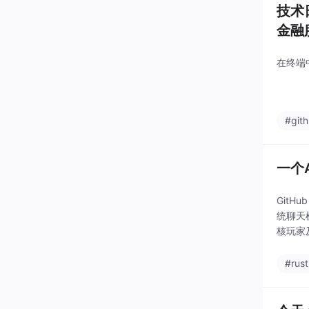
技术
金融
在终端
#git
一个
GitH
统聊天
核玩家
不再满
#rust