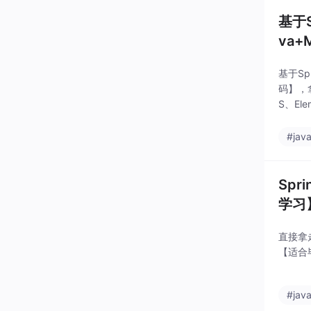
基于
va+
基于Sp
码】，
S、El
#jav
Sp
学习】
直接拿
【适合毕
#jav