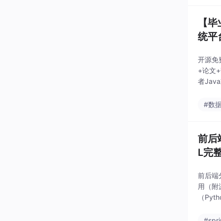
【毕业
统平
开源免费
+论文+
者Ja
#数
前后端
L完
前后端分
用（附源
（Py
#spr