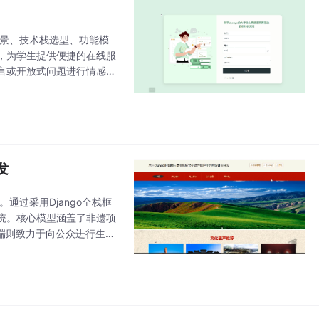
背景、技术栈选型、功能模
，为学生提供便捷的在线服
言或开放式问题进行情感分
动端体验。利用BI工具对历年测
发
通过采用Django全栈框
统。核心模型涵盖了非遗项
前端则致力于向公众进行生
 Native App，