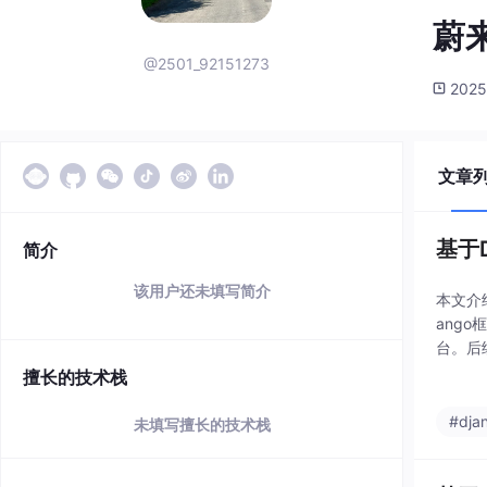
蔚
@2501_92151273
2025
文章
基于
简介
该用户还未填写简介
本文介
ang
台。后
统：基于
擅长的技术栈
#dja
未填写擅长的技术栈