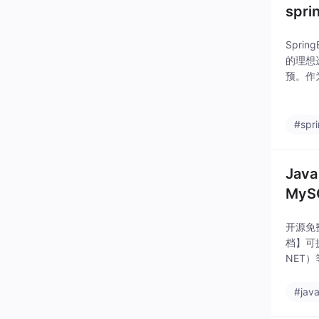
sp
Spr
的理想
预。作
在线考
管理
#spr
Jav
MyS
开源免费
档】可提
NET
#jav