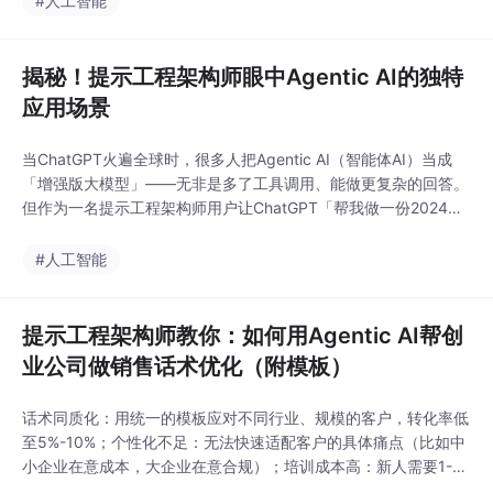
#人工智能
ntic AI的“自主性”也带来了新挑战：如果没有正确的提示引导，
揭秘！提示工程架构师眼中Agentic AI的独特
应用场景
当ChatGPT火遍全球时，很多人把Agentic AI（智能体AI）当成
「增强版大模型」——无非是多了工具调用、能做更复杂的回答。
但作为一名提示工程架构师用户让ChatGPT「帮我做一份2024年
新能源汽车市场分析报告」，它只能基于2023年之前的训练数
据，给出泛泛而谈的结论；用大模型做糖尿病患者管理，它无法长
#人工智能
期跟踪用户血糖变化，更不能根据趋势调整方案；让大模型优化电
商转化率，它只会说「优化首页
提示工程架构师教你：如何用Agentic AI帮创
业公司做销售话术优化（附模板）
话术同质化：用统一的模板应对不同行业、规模的客户，转化率低
至5%-10%；个性化不足：无法快速适配客户的具体痛点（比如中
小企业在意成本，大企业在意合规）；培训成本高：新人需要1-3
个月才能掌握有效话术，流失率高。传统话术依赖人工经验，无法