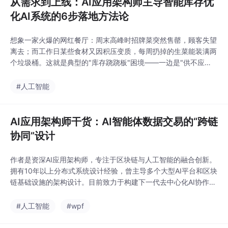
从需求到上线：AI应用架构师主导智能库存优
化AI系统的6步落地方法论
想象一家火爆的网红餐厅：周末高峰时招牌菜突然售罄，顾客失望
离去；而工作日某些食材又因积压变质，每周扔掉的生菜能装满两
个垃圾桶。这就是典型的"库存跷跷板"困境——一边是"供不应
求"的机会损失，一边是"供过于求"的资金浪费。根据Gartner调
研，全球企业平均因库存管理不善损失15-20%的年营收，而AI驱
#人工智能
动的库存优化系统能将库存成本降低20-35%，同时缺货率减少5
0%以上。
AI应用架构师干货：AI智能体数据交易的“跨链
协同”设计
作者是资深AI应用架构师，专注于区块链与人工智能的融合创新。
拥有10年以上分布式系统设计经验，曾主导多个大型AI平台和区块
链基础设施的架构设计。目前致力于构建下一代去中心化AI协作网
络。
#人工智能
#wpf