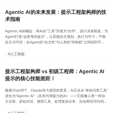
文）；执行反馈：用调整后的提示生成响应
Agentic AI的未来发展：提示工程架构师的技
术指南
Agentic AI的崛起，将AI从“工具”升级为“伙伴”。设计决策框架：为
Agent打造“会思考的提示”，让其能自主规划、执行与学习；平衡
自主与可控：在Agent的“自主性”与人类的“控制权”之间找到平
衡，避免Agent失控；推动伦理发展：将伦理规则融入提示设计，
让Agent的行为符合人类价值观。未来，Agentic AI将渗透到各行
#人工智能
各业（如医疗、教育、制造业），而提示工程架构师，将成为连接
人类
提示工程架构师 vs 初级工程师：Agentic AI
提示的核心技能差距！
随着ChatGPT、Claude等大模型的普及，AI正在从“单轮问答工具”
进化为“Agentic AI”（具有代理能力的AI）——它能像人类一样自
主决策、多轮对话、调用工具、处理复杂任务。自动帮你写代码并
调试（调用IDE工具）；帮你做市场调研（调用搜索引擎、分析数
据）；甚至帮你管理项目（跟进进度、提醒 deadlines）。但Age