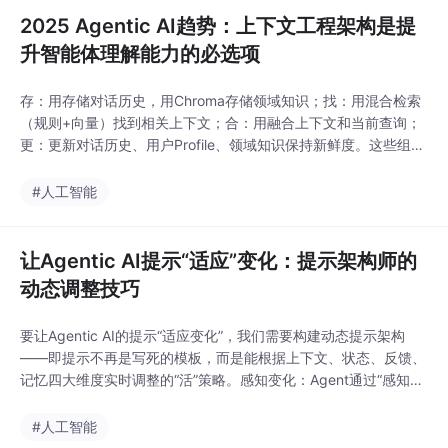
2025 Agentic AI趋势：上下文工程架构是提
升智能体理解能力的必选项
存：用存储对话历史，用Chroma存储领域知识；找：用混合检索
（规则+向量）找到相关上下文；合：用融合上下文和当前查询；
更：更新对话历史、用户Profile、领域知识保持新鲜度。这些组件
共同构成了智能体的“理解大脑”，能让智能体像人类一样“记住过
去、理解现在、预测未来”。2025年，上下文工程能力将成为智能
#人工智能
体的“核心竞争力”——谁能更好地管理上下文，谁就能设计出更懂
用户的智能体。
让Agentic AI提示“适应”变化：提示架构师的
动态调整技巧
要让Agentic AI的提示“适应变化”，我们需要构建动态提示架构
——即提示不再是写死的模板，而是能根据上下文、状态、反馈、
记忆四大维度实时调整的“活”策略。感知变化：Agent通过“感知模
块”收集外部信息（用户输入、环境状态）和内部信息（自身状
态、历史记忆）；判断调整：根据感知到的变化，用“决策模块”选
#人工智能
择对应的提示调整策略（比如切换模板、修改变量、补充上下