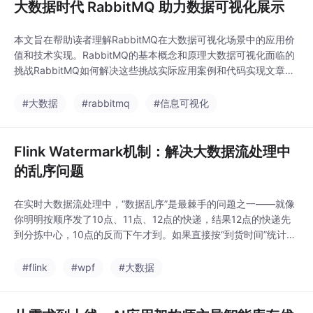
大数据时代 RabbitMQ 助力数据可视化展示
本文旨在帮助读者理解RabbitMQ在大数据可视化场景中的应用价
值和技术实现。RabbitMQ的基本概念和原理大数据可视化面临的
挑战RabbitMQ如何解决这些挑战实际应用案例和代码实现文章将
从RabbitMQ的基础知识开始，逐步深入到与大数据可视化的集成
方案，最后通过实际案例展示完整的实现过程。RabbitMQ：一个
#大数据
#rabbitmq
#信息可视化
开源的消息代理和队列服务器，用于在分布式系统中存储和转发消
息消息队列：应用程序之
Flink Watermark机制：解决大数据流处理中
的乱序问题
在实时大数据流处理中，“数据乱序”是最棘手的问题之一——就像
你明明按顺序发了10点、11点、12点的快递，结果12点的快递先
到分拣中心，10点的反而下午才到。如果直接按“到货时间”统计上
午的快递量，结果肯定错得离谱。Flink的Watermark机制就是为
解决这个问题而生的：它像一条“时间截止线”，告诉系统“所有事件
#flink
#wpf
#大数据
时间≤T的数椐都已经到齐了，可以开始计算了”。本文将用快递分
拣的生活化比喻，一步步