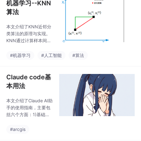
机器学习--KNN
算法
本文介绍了KNN近邻分
类算法的原理与实现。
KNN通过计算样本间距
离（欧几里得距离或曼
哈顿距离）和少数服从
#机器学习
#人工智能
#算法
多数原则进行分类。算
法步骤包括：计算距
离、排序选取K个最近
Claude code基
邻、投票确定类别。文
本用法
中使用Python的scikit-l
earn库实现了红酒数据
本文介绍了Claude AI助
集分类，并演示了电影
手的使用指南，主要包
类型预测案例。KNN是
括六个方面：1)基础命
惰性学习算法，训练阶
令如/init、/compact、/
段仅存储数据，预测时
clear等操作；2)Claude
#arcgis
才计算距离。其优点在
与MCP服务器交互命
于简单易理解，但K值