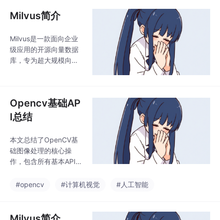
令；3)权限管理设置；
选择会影响分类效果。
4)自定义命令创建方
Milvus简介
该方法适用于多分
法；5)Hook机制配置；
6)SubAgent并行任务
Milvus是一款面向企业
功能。重点讲解了文件
级应用的开源向量数据
管理、对话控制、记忆
库，专为超大规模向量
模式、IDE集成等核心功
相似度搜索设计，支持
能，以及如何通过配置
亿级向量的毫秒级检
文件实现自动化操作和
索。与Chroma和FAISS
权限控制。文章提供了
Opencv基础AP
相比，Milvus具备分布
详细的技术参数和操
式架构、混合搜索（向
I总结
量+元数据）、多种索
引优化等核心优势，适
本文总结了OpenCV基
用于高并发、大数据量
础图像处理的核心操
的生产环境。其典型应
作，包含所有基本API调
用场景包括企业级RAG
用！
系统、推荐引擎和图像
#opencv
#计算机视觉
#人工智能
检索。部署方式灵活，
从嵌入式测试到Kubern
etes集群均可支持。建
Milvus简介