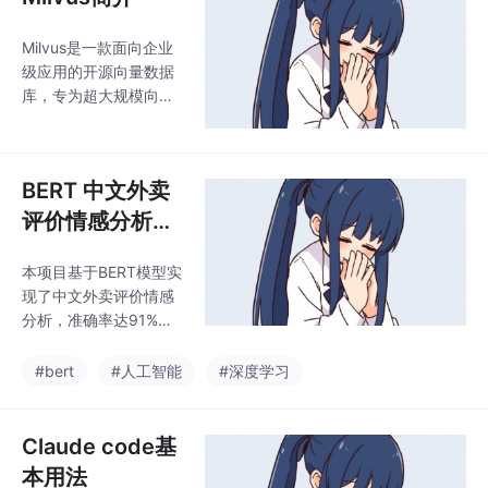
议根据项目规模选择工
具：原型
Milvus是一款面向企业
级应用的开源向量数据
库，专为超大规模向量
相似度搜索设计，支持
亿级向量的毫秒级检
索。与Chroma和FAISS
BERT 中文外卖
相比，Milvus具备分布
式架构、混合搜索（向
评价情感分析项
量+元数据）、多种索
目
引优化等核心优势，适
本项目基于BERT模型实
用于高并发、大数据量
现了中文外卖评价情感
的生产环境。其典型应
分析，准确率达91%。
用场景包括企业级RAG
针对12,000条标注评论
系统、推荐引擎和图像
（正面4,000/负面8,00
#bert
#人工智能
#深度学习
检索。部署方式灵活，
0），采用冻结BERT参
从嵌入式测试到Kubern
数+微调分类层的策
etes集群均可支持。建
略，在PyTorch框架下
Claude code基
议根据项目规模选择工
构建了包含数据预处
本用法
具：原型
理、模型训练和评估的