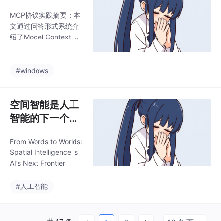
平均保留细节）、中值
MCP协议实践摘要：本
滤波（去除椒盐噪声）
文通过问答形式系统介
和双边滤波（保留边
绍了Model Context Pr
缘）；3）方法对比：
otocol（MCP）的核心
高斯滤波适合一般场
概念与使用方法。MCP
景，中值滤波针对椒盐
作为AI领域的标准化协
#windows
噪声，双边滤波能保留
议，采用客户端-服务器
边缘但计算复杂；4）O
架构实现Prompt（提示
penCV实现示例。文章
词）、Tool（工具）、R
空间智能是人工
为图像去噪处理提供了
esource（资源）三大
智能的下一个前
实用的方法选择和参
核心功能的动态调用。
沿领域
重点解析了常见开发困
From Words to Worlds:
惑，包括：1）使用字符
Spatial Intelligence is
串名称而非直接函数调
AI’s Next Frontier
用的解耦设计；2）Ses
sion对象的客户端角色
#人工智能
定位；3）动态发现（