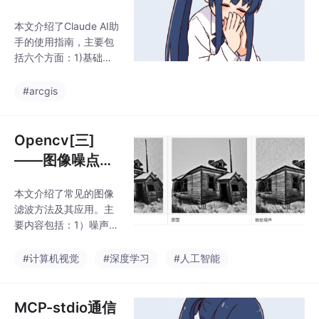
完整流程。实验显示模
本文介绍了Claude AI助
型快速收敛且泛化良
手的使用指南，主要包
好，但存在轻微过拟
括六个方面：1)基础命
合。项目验证了预训练
令如/init、/compact、/
模型在中文NLP任务中
clear等操作；2)Claude
#arcgis
的有效性，未来可通过
与MCP服务器交互命
全参数微调、改进评估
令；3)权限管理设置；
指标等进一步提升性
4)自定义命令创建方
Opencv[三]
能。该案例为理解
法；5)Hook机制配置；
——图像噪点消
6)SubAgent并行任务
除
功能。重点讲解了文件
本文介绍了常见的图像
管理、对话控制、记忆
滤波方法及其应用。主
模式、IDE集成等核心功
要内容包括：1）噪声类
能，以及如何通过配置
型（高斯噪声、椒盐噪
文件实现自动化操作和
声）和滤波器概念；2）
#计算机视觉
#深度学习
#人工智能
权限控制。文章提供了
5种滤波方法：均值滤
详细的技术参数和操
波（简单平均）、方框
滤波（可调节归一
MCP-stdio通信
化）、高斯滤波（加权