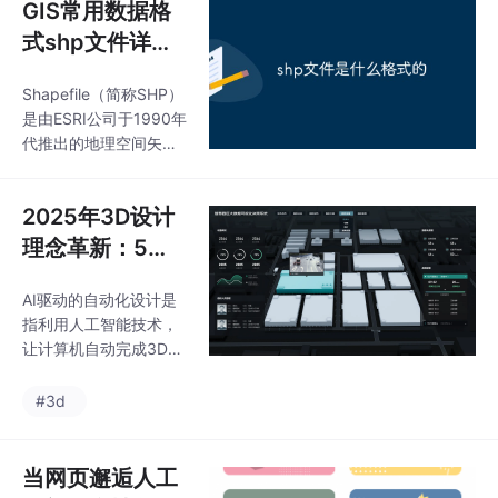
GIS常用数据格
式shp文件详
解，一文带你全
Shapefile（简称SHP）
看懂。
是由ESRI公司于1990年
代推出的地理空间矢量
数据格式，已成为GIS
领域的行业标准之一。
2025年3D设计
它通过多个关联文件共
同存储空间几何数据与
理念革新：5大
属性信息，广泛应用于
颠覆性思维重塑
地图制作、空间分析和
AI驱动的自动化设计是
行业标准
数据交换。1. 文件组成
指利用人工智能技术，
Shapefile由至少三个必
让计算机自动完成3D模
要文件.shp：主文件，
型的创建和优化。通过
存储几何实体（点、
机器学习算法，计算机
#3d
线、面等）的坐标数
可以学习大量的3D模型
据。.shx：索引文件，
数据，从而自动识别物
记录几何数据的位置偏
体的形状、纹理和结
当网页邂逅人工
移，加速查询。.dbf：
构，并生成高质量的3D