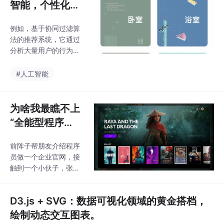
智能，个性化体
属性表文件（dB
模型。可持续性设计思
验超乎想象
维是指在设计过程中，
例如，基于协同过滤算
充分考虑资源的节约和
法的推荐系统，它通过
环境的保护，减少对环
分析大量用户的行为数
境的影响。这种设计思
据，找到具有相似兴趣
维不仅关注产品的功能
的用户群体，然后将这
#人工智能
和美观，还关注产品的
些用户喜欢的内容推荐
生命周期和环境影响。
给目标用户。例如，在
沉浸式设计体验是指通
电商网页中，用户咨询
为啥我最瞧不上
过虚拟现实（VR）或增
商品信息、物流配送等
强现实（AR
“全能型程序
问题时，智能客服可以
员”？看似啥都
快速响应，提供详细的
前阵子帮朋友介绍程序
会，实则全是坑
解答，提高用户购物的
员做一个企业官网，接
便捷性。个性化内容推
触到一个小伙子，张口
荐的优势显而易见。例
就拍胸脯：“哥，你放
如，一些网页会根据用
心，这活我一个人包圆
户的浏览习惯，自动调
D3.js + SVG：数据可视化领域的黄金搭档，
了！UI设计、前端切
整导航栏的位置和菜单
图、后端接口、服务器
绘制动态交互图表。
的排序，将用户常用的
部署，甚至域名备案我