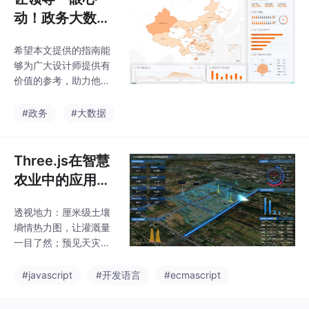
验完全一致团队愿意学
动！政务大数据
习新技术最终，技术选
看板的「体制内
型应该基于项目需求、
希望本文提供的指南能
审美」指南
团队技能、长期维护和
够为广大设计师提供有
性能要求的综合考虑。
价值的参考，助力他们
Vue和Flutter都是优秀
在日常工作中更加得心
的前端解决方案，没有
应手，创造出更具吸引
#政务
#大数据
绝对的优劣，只有适合
力和实用性的用户界
与否。建议通过构建概
面。为了确保色彩的一
念验证(Proof of
致性和专业性，设计师
Three.js在智慧
应遵循品牌指南中的色
农业中的应用：
彩规范，并参考国家或
环境数据孪生可
地方的官方色彩标准。
透视地力：厘米级土壤
视化落地经验
设计师应根据具体的数
墒情热力图，让灌溉量
据特性和展示需求，选
一目了然；预见天灾：
择最适合的图表形式。
融合天地空数据的霜冻
高效的数据可视化技术
预警，挽救95%灾害损
#javascript
#开发语言
#ecmascript
不仅能提升数据展示的
失；识微见著：多光谱
专业性和权威性，还能
虫情三维标记，防治窗
显著改善用户的理解和