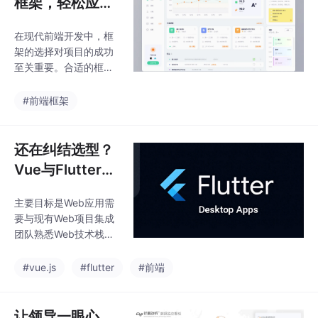
框架，轻松应对
溯技术为这一难题提供
任何项目
了一种全新的解决方
在现代前端开发中，框
案。通过创建动态的 3
架的选择对项目的成功
D 时间轴，用户可以直
至关重要。合适的框架
观地查看生产过程中的
不仅能提高开发效率，
每一个环节，并回溯到
还能确保代码的可维护
#前端框架
任意时间点进行详细分
性和可扩展性。本文将
析。这种技术不仅提高
详细介绍七种主流的前
了数据的可读性和可用
端框架：React、Vue.j
还在纠结选型？
性，还为生产优化和问
s、Angular、Svelte、L
题排查
Vue与Flutter核
aravel Blade、Next.js
心差异剖析，从
和Nuxt.js。这些框架各
主要目标是Web应用需
此不再迷茫！
具特色，适用于不同类
要与现有Web项目集成
型和规模的项目。通过
团队熟悉Web技术栈重
掌握这些框架，开发者
视SEO和初始加载性能
可以更好地应对各种项
需要覆盖多个平台(iO
#vue.js
#flutter
#前端
目需求。
S、Android、Web、桌
面)追求极致的UI性能和
动画效果希望各平台体
让领导一眼心