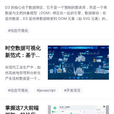
功能放在更显眼的位
都能弄，比找个团队还
置。比如，在搜索结果
D3 的核心在于数据绑定。它不是一个预制的图表库，而是一个将
省心，价格还便宜一
页
数据与文档对象模型（DOM）绑定在一起的引擎。数据驱动：你
半。”朋友心动了，当即
提供数据，D3 提供将数据映射到 DOM 元素（如 SVG 元素）的方
签了单，结果不到半个
法。强大的数据处理：内置了大量用于数据操作、比例尺计算、布
月就踩了大雷——前端
局算法（如力导向图、饼图布局）的函数。平滑的过渡与动画：通
#信息可视化
兼容性差，手机端乱
过可以轻松创建基于数据变化的动画效果。丰富的交互支持：可以
码；后端接口频繁崩
方便地监听各种事件（点击、悬停、拖动等
溃，数据传不进去；备
时空数据可视化
案流程拖了快一个月还
新范式：基于Th
没搞定，最后朋友急得
上火，只能解约重新找
ree.js的生产全
人，白扔了几千块定
在现代工业生产中，如
流程时间轴回溯
金。
何高效地管理和分析生
技术解析
产全流程数据是一个关
键问题。传统的数据可
视化方法往往只能展示
#信息可视化
#javascript
#开发语言
静态的数据快照，难以
捕捉和回溯生产过程中
的动态变化。然而，基
掌握这7大前端
于 Three.js 的时间轴回