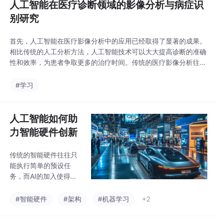
人工智能在医疗诊断领域的影像分析与病症识
别研究
首先，人工智能在医疗影像分析中的应用已经取得了显著的成果。
相比传统的人工分析方法，人工智能技术可以大大提高诊断的准确
性和效率，为患者争取更多的治疗时间。传统的医疗影像分析往往
依赖于医生的经验和专业知识，然而，由于医学影像数据的复杂性
和数量庞大，传统方法往往难以处理。随着技术的不断进步和应用
#学习
的深入推广，相信人工智能技术将会为医疗健康领域带来更多的创
新和突破，为人类健康事业作出更大的贡献。特别是在影像
人工智能如何助
力智能硬件创新
传统的智能硬件往往只
能执行简单的预设任
务，而AI的加入使得智
能硬件能够学习、理解
并响应复杂的环境变
#智能硬件
#架构
#机器学习
+2
化。比如，在医疗领