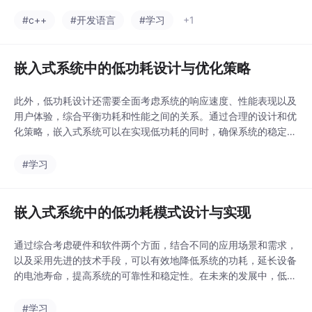
时性和并发性以及关注
据、医疗图像、生理指
可测试性和可移植性等
#c++
#开发语言
#学习
+1
标等，以辅助诊断、治
方面的努力，我们可以
疗和健康管理。这些只
设计出高效、稳定且易
是数据可视化应用的一
于维护的嵌入式系统软
嵌入式系统中的低功耗设计与优化策略
部分示例，实际上，数
件架构。此外，嵌入式
据可视化几乎可以应用
系统的软件架构设计还
于
此外，低功耗设计还需要全面考虑系统的响应速度、性能表现以及
需要考虑实时性和并发
用户体验，综合平衡功耗和性能之间的关系。通过合理的设计和优
性。同时，对于需要处
化策略，嵌入式系统可以在实现低功耗的同时，确保系统的稳定性
理多个并发任务的嵌入
和可靠性，为用户提供更加持久且高效的使用体验。随着物联网和
式系统，软件架构还需
智能穿戴设备的兴起，对于延长电池续航时间的需求也日益增加，
#学习
要提供有效的并发控制
低功耗设计成为设计师们亟需解决的挑战之一。在嵌入式系统中，
机制，以确保系统的稳
可以采取多种优化策略来实现低功耗设计，如合理选择芯片
定性和安全性。嵌入式
嵌入式系统中的低功耗模式设计与实现
系统的软件架构设计是
一项复杂且关键的工程
通过综合考虑硬件和软件两个方面，结合不同的应用场景和需求，
任务，它直接关系到系
以及采用先进的技术手段，可以有效地降低系统的功耗，延长设备
的电池寿命，提高系统的可靠性和稳定性。在未来的发展中，低功
耗设计将会变得越来越重要，也将会有更多创新的方法和技术被应
用到低功耗模式的设计与实现中。在软件设计方面，可以通过优化
#学习