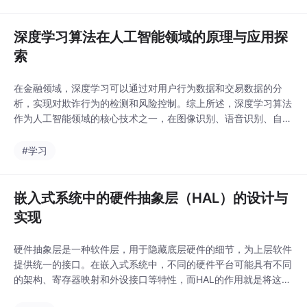
码中的潜在问题。例
器人还可以协助进行家
如，可以利用深度学习
务劳动，如清洁、烹饪
模型对代码进行词嵌
深度学习算法在人工智能领域的原理与应用探
等，提高人们的生活质
入、代码向量表示等处
量。在生产线上，机
索
理，然后通过分类、聚
类等技术来识别代码中
在金融领域，深度学习可以通过对用户行为数据和交易数据的分
的问题。1.静态代码分
析，实现对欺诈行为的检测和风险控制。综上所述，深度学习算法
析：AI可以通过静态代
作为人工智能领域的核心技术之一，在图像识别、语音识别、自然
码分析技术，对代码进
语言处理等领域展现出了强大的能力和广阔的应用前景。随着硬件
行无执行的分析，以检
计算能力的提升和算法优化的不断深入，深度学习必将在未来的人
#学习
测代码中的错误、漏
工智能发展中扮演着至关重要的角色，为我们的生活和工作带来更
洞、不符合规范的编码
多的便利和可能性。深度学习通过模拟人脑神经网络的结构和
风格等问题。3.代码质
嵌入式系统中的硬件抽象层（HAL）的设计与
量度量：AI可以通过代
码质量度量指标
实现
硬件抽象层是一种软件层，用于隐藏底层硬件的细节，为上层软件
提供统一的接口。在嵌入式系统中，不同的硬件平台可能具有不同
的架构、寄存器映射和外设接口等特性，而HAL的作用就是将这些
硬件相关的细节进行抽象，以便上层软件可以更方便地编写和移