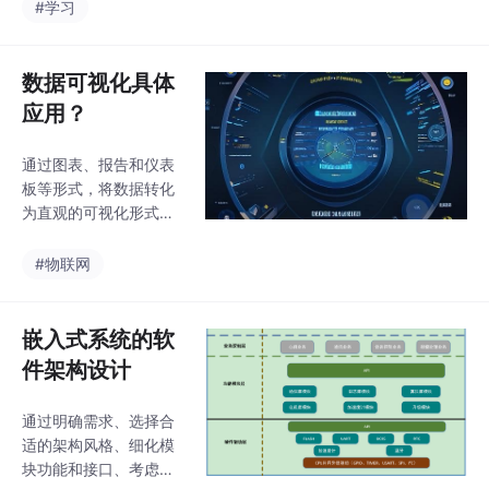
植。1. 寄存器映射：一种常见的HAL设计方法是通过对底层硬件的
#学习
寄存器进行映射，提供统一的寄存器访问接口。这种方法将硬件功
能封装在驱动程序中，并提供统一的接口给上层软件
数据可视化具体
应用？
通过图表、报告和仪表
板等形式，将数据转化
为直观的可视化形式，
帮助决策者更好地理解
数据，洞察业务趋势，
#物联网
制定更有效的策略。通
过数据可视化，可以分
析用户行为、兴趣、情
嵌入式系统的软
感倾向等，帮助企业和
件架构设计
个人更好地理解社交媒
体上的趋势和互动模
通过明确需求、选择合
式。医生、研究人员和
适的架构风格、细化模
患者可以通过可视化工
块功能和接口、考虑实
具来分析和理解病历数