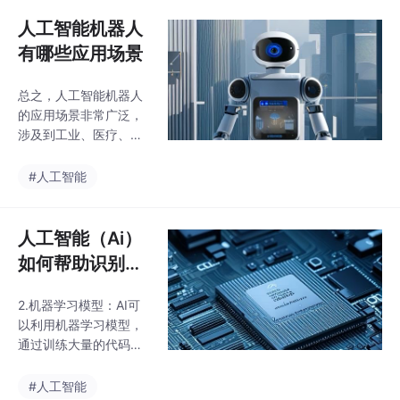
域，AI与智能硬件的结
合可以实现远程医疗监
人工智能机器人
护、智能诊断等功能，
有哪些应用场景
为患者提供更加便捷、
高效的医疗服务。以智
总之，人工智能机器人
能机器人为例，通过AI
的应用场景非常广泛，
技术，机器人可以实时
涉及到工业、医疗、家
分析工作环境和任务需
庭、物流、交通、金融
求，自动调整运动轨迹
等多个领域。随着技术
#人工智能
和操作方式，以最高效
的不断进步和应用场景
的方式完成任务。人工
的不断拓展，人工智能
智能（AI）与智能硬件
机器人的功能和性能也
人工智能（Ai）
的结合，正逐渐引领着
将不断提升，为人们的
科技产业的革新。A
如何帮助识别代
生活和工作带来更多的
码中的潜在问题
便利和效益。3.家庭服
2.机器学习模型：AI可
务：在家庭领域，人工
以利用机器学习模型，
智能机器人可以作为智
通过训练大量的代码数
能助理，帮助人们控制
据，学习代码中的特征
家庭电器、安防设备和
和模式，从而识别出代
#人工智能
智能音响等。同时，机