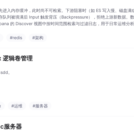
进入内存缓冲，此时尚不可检索。下游阻塞时（如 ES 写入慢、磁盘满或网络异常）
队列被填满后 Input 触发背压（Backpressure），拒绝上游新数据。数据
ibana 的 Discover 视图中按时间范围检索与过滤日志，用于日常运
#redis
#架构
ux 逻辑卷管理
csdd。
x
#运维
#服务器
nc服务器