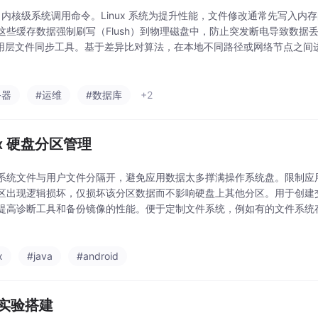
c： 内核级系统调用命令。Linux 系统为提升性能，文件修改通常先写入内存
这些缓存数据强制刷写（Flush）到物理磁盘中，防止突发断电导致数据丢
应用层文件同步工具。基于差异比对算法，在本地不同路径或网络节点之间
文件生命周期管理与跨机备份问题Rsync（Remote Synchronize）是
务器
#运维
#数据库
+2
ux 硬盘分区管理
系统文件与用户文件分隔开，避免应用数据太多撑满操作系统盘。限制应
区出现逻辑损坏，仅损坏该分区数据而不影响硬盘上其他分区。用于创建
提高诊断工具和备份镜像的性能。便于定制文件系统，例如有的文件系统
放大量大文件。
x
#java
#android
 实验搭建