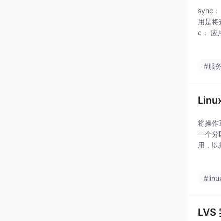
syn
用是将
c： 
解决的是
#服
Lin
将操作
一个分
用，以
系统存
#linu
LVS