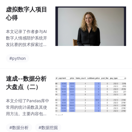
别、大模型回复、语音
建议实际应用时采用真
合成和数字人驱动等模
虚拟数字人项目
实数据。该项目为校园
块的实现尝试。作者通
快递服
心得
过小demo试验逐步理
解项目核心，发现最初
本文记录了作者参与AI
定位与主办方提供的数
数字人情感陪护系统开
据存在偏差，转而聚焦
发比赛的技术探索过
多模态情感识别和数字
程。文章详细梳理了项
人面部驱动。文中分享
目需求和技术路线，包
#python
了环境配置、模型部署
括语音识别、情绪识
中的各种报错及解决方
别、大模型回复、语音
案，包括网络访问、磁
合成和数字人驱动等模
速成--数据分析
盘空间、版本兼容等问
块的实现尝试。作者通
题，体现了技术实践中
大盘点（二）
过小demo试验逐步理
解项目核心，发现最初
本文介绍了Pandas库中
定位与主办方提供的数
常用的统计函数及其使
据存在偏差，转而聚焦
用方法。主要内容包
多模态情感识别和数字
括：1) DataFrame的轴
人面部驱动。文中分享
概念，axis=0表示垂直
#数据分析
#数据挖掘
了环境配置、模型部署