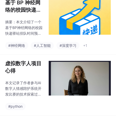
基于 BP 神经网
络的校园快递取
件优化系统
摘要：本文介绍了一个
基于BP神经网络的校园
快递驿站排队时间预测
系统开发项目。项目通
过收集时段、课程安
#神经网络
#人工智能
#深度学习
+1
排、天气等6个关键指
标数据，使用双隐含层
BP神经网络进行建模，
虚拟数字人项目
最终实现0.9的可决系数
心得
和2分钟内的预测误差。
系统部署采用微信小程
本文记录了作者参与AI
序形式，通过API接口连
数字人情感陪护系统开
接预测模型。作者分享
发比赛的技术探索过
了从数据收集、模型训
程。文章详细梳理了项
练到小程序开发的全过
目需求和技术路线，包
#python
程经验，并指出AI生成
括语音识别、情绪识
数据存在规律性问题，