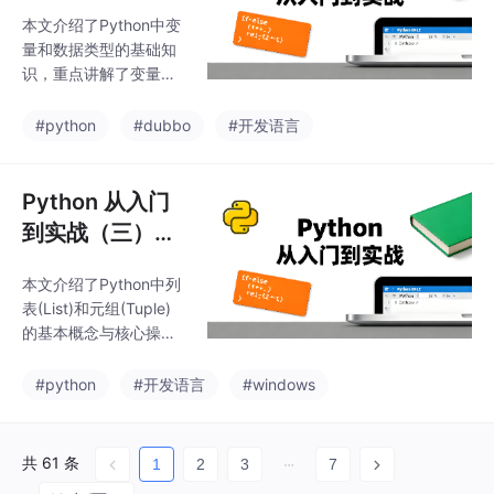
变量与数据类型
n解释器安装和VS Cod
本文介绍了Python中变
（搞定 Python
e编辑器配置），以及如
量和数据类型的基础知
何创建并运行"Hello Wo
的 “数据积木”）
识，重点讲解了变量的
rld"程序。文章还提供
作用、命名规则和使用
了常见问题排查方法，
方法，以及字符串的常
#python
#dubbo
#开发语言
帮助初学者解决安装过
用操作技巧。变量作为
存储数据的容器，能够
提高代码的灵活性和复
Python 从入门
用性，其命名需遵循特
到实战（三）：
定规则以避免错误。字
列表与元组（批
符串处理方面，文章详
本文介绍了Python中列
量管理数据的
细说明了大小写转换、
表(List)和元组(Tuple)
拼接、空白处理以及前
“容器”）
的基本概念与核心操
缀/后缀删除等实用方
作。列表是可修改的数
法，帮助初学者掌握Pyt
据容器，通过方括号[]
#python
#开发语言
#windows
hon基础数据操作。通
定义，支持元素的增删
过实际代码示例，读者
改查；元组是不可修改
可以快速理解并应用这
的容器，用圆括号()定
些基础概念，为后续学
共 61 条
1
2
3
7
义。文章详细讲解了列
习更复杂