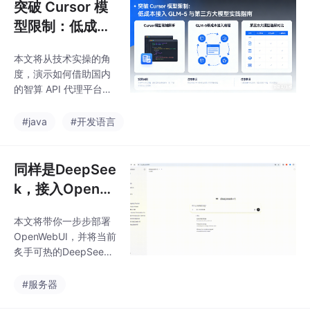
突破 Cursor 模
型限制：低成本
接入 GLM-5 与
本文将从技术实操的角
第三方大模型实
度，演示如何借助国内
践指南
的智算 API 代理平台，
将 GLM-5 模型无缝接
入 Cursor，打造一个低
#java
#开发语言
延迟、无额度焦虑的“满
血版”本地 AI 编程助
手。
同样是DeepSee
k，接入OpenW
ebUI之后体验直
本文将带你一步步部署
接提升一个档次
OpenWebUI，并将当前
炙手可热的DeepSeek
R1模型无缝接入其中
#服务器