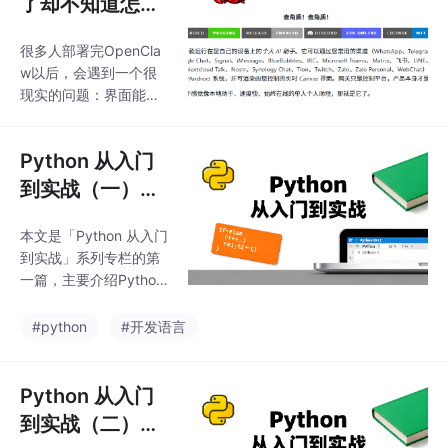
了却不知道怎么
用？先把它带出
很多人部署完OpenCla
局域网
w以后，会遇到一个很
现实的问题：界面能打
开，AI也能运行，但大
多数能力仍然停留在本
Python 从入门
机或局域网里
到实战（一）：
环境搭建与第一
本文是「Python 从入门
个程序（零基础
到实战」系列专栏的第
保姆级教程）
一篇，主要介绍Python
开发环境搭建和第一个
程序的编写。内容涵
#python
#开发语言
盖：Python的优势（简
单易用、应用广泛）、
详细的环境配置步骤
Python 从入门
（包括Windows/macO
到实战（二）：
S/Linux系统下的Pytho