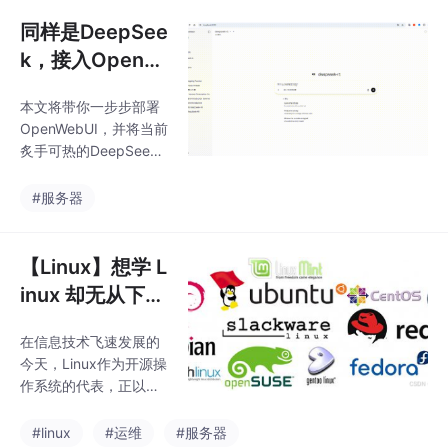
同样是DeepSee
k，接入OpenW
ebUI之后体验直
本文将带你一步步部署
接提升一个档次
OpenWebUI，并将当前
炙手可热的DeepSeek
R1模型无缝接入其中
#服务器
【Linux】想学 L
inux 却无从下
手？这篇文章帮
在信息技术飞速发展的
你搭建从 0 到 1
今天，Linux作为开源操
的知识框架
作系统的代表，正以其
强大的稳定性、安全性
和灵活性，在服务器、
#linux
#运维
#服务器