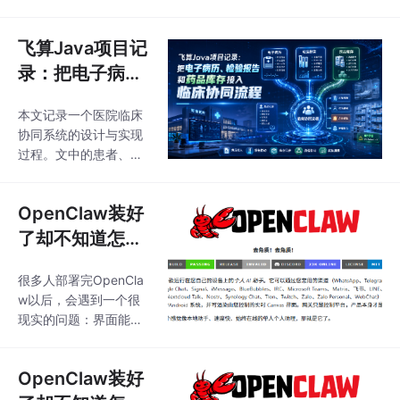
嵌入式设备、超级计算
机甚至桌面环境中占据
着举足轻重的地位。那
飞算Java项目记
么，究竟什么是Linux？
录：把电子病
简单来说，Linux是一款
历、检验报告和
免费使用和自由传播的
本文记录一个医院临床
药品库存接入临
类UNIX操作系统，它基
协同系统的设计与实现
于POSIX和UNIX的多用
床协同流程
过程。文中的患者、药
户、多任务、支持多线
品和业务数据均为演示
程和多CPU的操作系统
数据，重点在于梳理电
架构，由全球成千上万
OpenClaw装好
子病历、检验报告、处
的程序员共同维护和完
方和库存之间如何建立
了却不知道怎么
善。
可追踪的协同链路。
用？先把它带出
很多人部署完OpenCla
局域网
w以后，会遇到一个很
现实的问题：界面能打
开，AI也能运行，但大
多数能力仍然停留在本
OpenClaw装好
机或局域网里