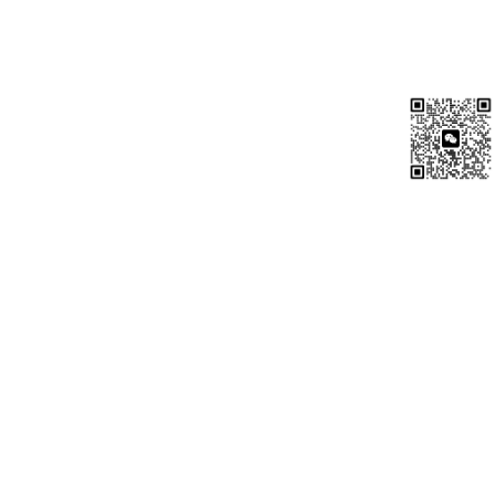
队：大中
香港、澳门
易率先达成交易
华区
第二梯
美国、英国、澳
消费能力强，对设计感和品牌溢
队：英语
大利亚、加拿大
价接受度高，适合小众品牌
市场
第三梯
新加坡、马来西
华人用户基础扎实，现有小红书
队：东南
亚
用户多，商品推荐逻辑更顺畅
亚
这一分阶段策略使小红书能够在现有市场验证供应链与运营能力，
再谋求更大范围的扩张。
二、 Redshop数据采集的三大核心挑战
多地区访问与地理限制
Redshop覆盖九个独立市场，各市场在以下方面存在显著差异：
● 商品目录与库存情况