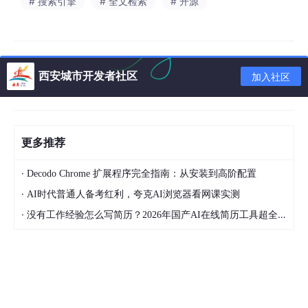
# 搜索引擎
# 全文检索
# 开源
pp Store免费榜首位。日活跃用户从不足70万跃升
至340万，在美国和马来西亚的华人社区中积累了相
当规模的海外用户群。
合适的领军人物：2026年2月底，小红书成立"redn
西安城市开发者社区
加入社区
ote"国际业务部门，引入电商高管Rednote 国际业
务负责人主导Redshop的建设与运营。Rednote 国
际业务负责人被认为是小红书内部最懂"种草+电商
转化"逻辑的人。
更多推荐
差异化定位：有别于拼多多、SHEIN或TikTok Shop
的价格竞争路线，Redshop聚焦非遗手工艺品、国
·
Decodo Chrome 扩展程序完全指南：从安装到高阶配置
潮商品和小众设计师品牌——这些品类在亚马逊上难
·
AI时代普通人备考红利，夸克AI浏览器看网课实测
觅踪迹，却天然契合小红书的内容叙事。
·
没有工作经验怎么写简历？2026年国产AI在线简历工具超全实战指南，有哪些好用的国产AI在线简历工具？
市场进入策略：三层优先级布局
市场层级
地区
战略逻辑
第一梯
文化认同度高，语言障碍低，最