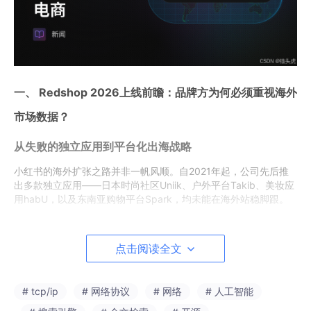
一、 Redshop 2026上线前瞻：品牌方为何必须重视海外
市场数据？
从失败的独立应用到平台化出海战略
小红书的海外扩张之路并非一帆风顺。自2021年起，公司先后推
出多款独立应用——日本时尚社区Uniik、户外平台Takib、美妆应
用habU，以及东南亚购物平台Spark，均未能在海外站稳脚跟。
零售行业分析师张伟荣将此前的失败归因于"从零开始"的打法——
小红书缺乏与当地成熟平台抗衡所需的内容积累和用户社区。
点击阅读全文
Redshop的不同之处体现在三个关键维度：
真实的海外用户基础：2025年初，TikTok禁令风波
# tcp/ip
# 网络协议
# 网络
# 人工智能
推动大批海外用户涌入小红书，一度将其推上美国A