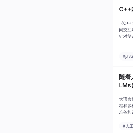
C+
《C+
间交互导
针对复
具。高
#jav
随着人
LM
大语言
程和多
准备和
和思维
后，提
#人