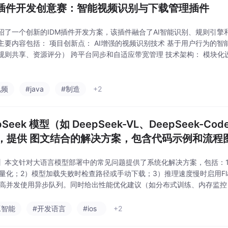
M插件开发创意赛：智能视频识别与下载管理插件
绍了一个创新的IDM插件开发方案，该插件融合了AI智能识别、规则引擎
主要内容包括： 项目创新点： AI增强的视频识别技术 基于用户行为的智
规则共享、资源评分） 跨平台同步和自适应带宽管理 技术架构： 模块化
、社交模块） 详细的系统交互流程 完整的JavaScript代码实现 特色功
视频
#java
#制造
+2
pSeek 模型（如 DeepSeek-VL、DeepSeek-
，提供 图文结合的解决方案，包含代码示例和流程
】本文针对大语言模型部署中的常见问题提供了系统化解决方案，包括：1
-bit量化；2）模型加载失败时检查路径或手动下载；3）推理速度慢时启用Flash
PI高并发使用异步队列。同时给出性能优化建议（如分布式训练、内存监控
/Kubernetes）。通过量化对比和代码示例，展示了不同优化方案对显存占用
工智能
#开发语言
#ios
+2