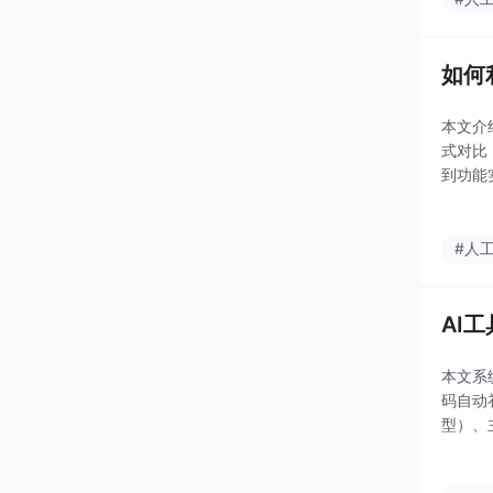
如何
本文介
式对比
到功能实
布、查
#人
AI
本文系统
码自动
型）、
式训练