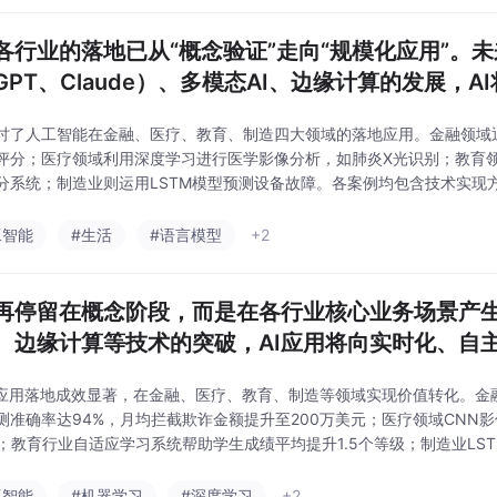
在各行业的落地已从“概念验证”走向“规模化应用”。
GPT、Claude）、多模态AI、边缘计算的发展，
务流程，实现真正的智能化转型。
讨了人工智能在金融、医疗、教育、制造四大领域的落地应用。金融领域
评分；医疗领域利用深度学习进行医学影像分析，如肺炎X光识别；教育领
分系统；制造业则运用LSTM模型预测设备故障。各案例均包含技术实现方案、
t设计及数据可视化图表。研究表明，AI已从概念验证走向规模化应用，显
质
工智能
#生活
#语言模型
+2
不再停留在概念阶段，而是在各行业核心业务场景产
、边缘计算等技术的突破，AI应用将向实时化、自
进。
业应用落地成效显著，在金融、医疗、教育、制造等领域实现价值转化。金融风
测准确率达94%，月均拦截欺诈金额提升至200万美元；医疗领域CNN
%；教育行业自适应学习系统帮助学生成绩平均提升1.5个等级；制造业LS
5%，年节省380万美元。当前面临数据隐私、模型可解释性等挑战，联邦
工智能
#机器学习
#深度学习
+2