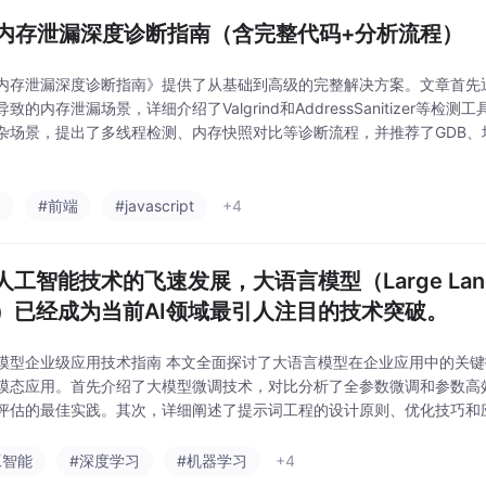
+内存泄漏深度诊断指南（含完整代码+分析流程）
+内存泄漏深度诊断指南》提供了从基础到高级的完整解决方案。文章首先
致的内存泄漏场景，详细介绍了Valgrind和AddressSanitizer等
杂场景，提出了多线程检测、内存快照对比等诊断流程，并推荐了GDB、
级技巧部分涵盖内存屏障检测和对象生命周期追踪等方法。修复方案包括智能
a
#前端
#javascript
+4
工智能技术的飞速发展，大语言模型（Large Languag
s）已经成为当前AI领域最引人注目的技术突破。
模型企业级应用技术指南 本文全面探讨了大语言模型在企业应用中的关
模态应用。首先介绍了大模型微调技术，对比分析了全参数微调和参数高
评估的最佳实践。其次，详细阐述了提示词工程的设计原则、优化技巧和
链技术。在多模态应用部分，重点讲解了视觉-语言模型和融合技术，并
出了企业级解决方案
工智能
#深度学习
#机器学习
+4