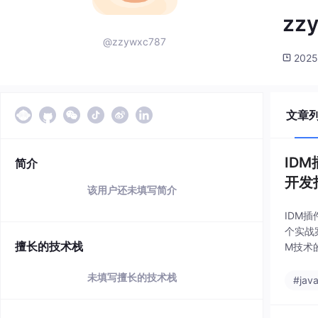
zz
@zzywxc787
2025
文章
ID
简介
开发
该用户还未填写简介
IDM
个实战
擅长的技术栈
M技术的
例 智
未填写擅长的技术栈
#jav