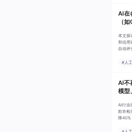
AI
（如
于业
本文探
和信用
自动评
omp
临数据
#人
AI
模型
度演
AI行
欺诈检
降40
时间4
#人