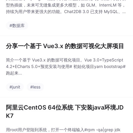
型热插拔，未来可无缝集成更多大模型，如 GLM、InternLM 等，
持续为用户带来更强大的功能。Chat2DB 3.0 已支持 MySQL、Or
acle、OceanBase、达梦等 22 种主流数据库，涵盖了国产数据
库，未来还计划接入 Redis、MongoDB 等 NoSQL 引擎，真正实
#数据库
现全场景数据管理需求的覆盖，无论你使
分享一个基于 Vue3.x 的数据可视化大屏项目
简介一个基于 Vue3.x 的数据可视化项目。Vue 3.0+TypeScript
4.2+ECharts 5.0+预览安装与使用# 初始化项目yarn bootstrap#
跑起来...
#junit
#less
阿里云CentOS 64位系统 下安装java环境JD
K7
用root用户登陆到系统，打开一个终端输入#rpm -qa|grep jdk