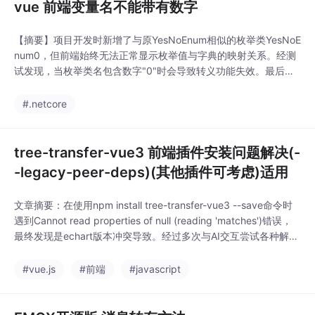
vue 前端变量名不能带有数字
【摘要】项目开发时新增了与原YesNoEnum相似的枚举类YesNoE
num0，但前端始终无法正常显示枚举值与字典的映射关系。经测
试发现，当枚举类名包含数字"0"时会导致转义功能失效。最后将
枚举类名改为YesNoZeroEnum后问题解决，证实命名规则会影响
前端对枚举值的解析。该问题反映出某些框架对特殊字符（如数字
#.netcore
后缀）的处理存在限制。
tree-transfer-vue3 前端插件安装问题解决(-
-legacy-peer-deps)(其他插件可考虑)适用
文章摘要：在使用npm install tree-transfer-vue3 --save命令时
遇到Cannot read properties of null (reading 'matches')错误，
最终发现是echart版本冲突导致。经过多次与AI交互尝试各种解决
方案（如清除缓存、修改代理仓库、调整DNS等）均未果，耗时两
小时。最终通过添加--legacy-peer-deps参数成功绕过依
#vue.js
#前端
#javascript