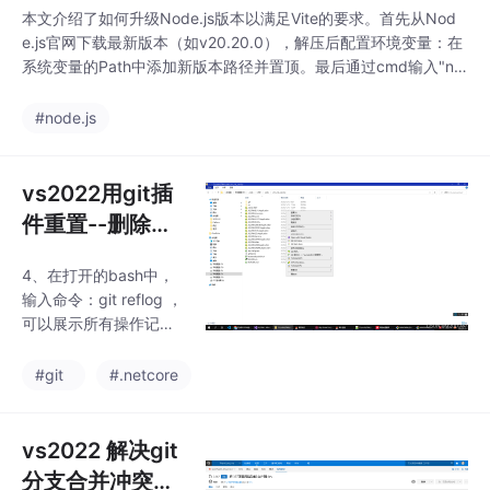
本文介绍了如何升级Node.js版本以满足Vite的要求。首先从Nod
e.js官网下载最新版本（如v20.20.0），解压后配置环境变量：在
系统变量的Path中添加新版本路径并置顶。最后通过cmd输入"no
de -v"验证版本更新。需要注意的是，环境变量修改后可能需要重
启cmd才能生效。整个过程包括下载、解压、配置环境变量和验证
#node.js
四个步骤，解决了Vite对高版本Node.js的需
vs2022用git插
件重置--删除更
改(--hard)后恢
4、在打开的bash中，
复删除的内容
输入命令：git reflog ，
可以展示所有操作记
录，如下图所示，他应
该从上到下时间由当前
#git
#.netcore
往前推的，可以按回车
显示更多记录。5、在
当前代码管理根目录重
vs2022 解决git
新打开一个bash，将上
分支合并冲突问