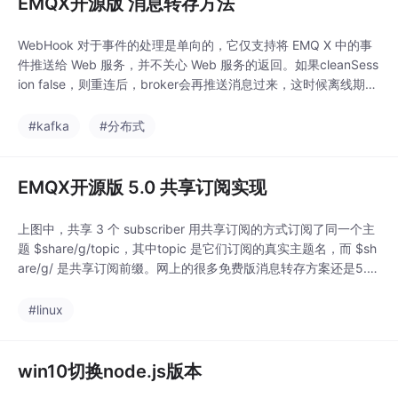
EMQX开源版 消息转存方法
WebHook 对于事件的处理是单向的，它仅支持将 EMQ X 中的事
件推送给 Web 服务，并不关心 Web 服务的返回。如果cleanSess
ion false，则重连后，broker会再推送消息过来，这时候离线期间
没收到的数据全来了，压力剧增又容易再次掉线，然后开始了一个
可怕的死循环。WebHook是在消息进来的某个钩子节点时，发送
#kafka
#分布式
HTTP请求到某个Web服务，在Web服务里面执行我们想要的
EMQX开源版 5.0 共享订阅实现
上图中，共享 3 个 subscriber 用共享订阅的方式订阅了同一个主
题 $share/g/topic，其中topic 是它们订阅的真实主题名，而 $sh
are/g/ 是共享订阅前缀。网上的很多免费版消息转存方案还是5.0
以前的版本下的措施，emqx5.0已经提供了一个稳定的多个消费
端订阅同一个主题消息的机制，可以方便的来实现数据持久化。当
#linux
发布者的生产能力较强时，可能会出现订阅者的消费能力无法
win10切换node.js版本