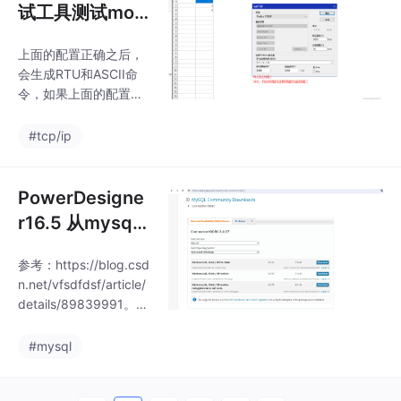
试工具测试mod
bus tcp与PLC
上面的配置正确之后，
设备连接使用方
会生成RTU和ASCII命
法
令，如果上面的配置能
正常读到PLC的温湿度
数据，那么就可以直接
#tcp/ip
用这个RTU命令格式来
作为上位机命令格式去
组装命令了。读写数
PowerDesigne
量：2 （1个字（qwor
r16.5 从mysql
d）等于16位，不是通
5.7逆向工程
常的一个字节8位，所
参考：https://blog.csd
以2个字就组成了32
n.net/vfsdfdsf/article/
位，通常我们说4个字
details/89839991。下
节才有32位）起始地
载地址：https://dev.m
址：1 （这个1相当于PL
ysql.com/downloads/c
#mysql
C地址里面的尾数，比
onnector/odbc/点击下
如地址30001，起始地
面的32位的下载，按下
址就是1，PLC地址300