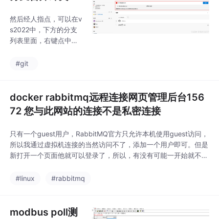
一步找到的head信息复
题
制下来，输入命令：git
然后经人指点，可以在v
reset --hard 头信息。
s2022中，下方的分支
是可以给与安全目录授
列表里面，右键点中自
权的，如果没有生效出
己最新需要提交的分
现上面的截图正常状
支。然后点合并到Curre
#git
态，关闭命令窗口，重
nt Branch。然后找到有
新打开一个bash，或者
冲突的文件，检查一下
重新输入上述提
自己的修改内容和别人
docker rabbitmq远程连接网页管理后台156
的修改内容是否准确，
72 您与此网站的连接不是私密连接
最后在打开的冲突文件
上方中间点接受合并。
只有一个guest用户，RabbitMQ官方只允许本机使用guest访问，
我在vs2022中推送了更
所以我通过虚拟机连接的当然访问不了，添加一个用户即可。但是
改的分支内容之后，到t
新打开一个页面他就可以登录了，所以，有没有可能一开始就不用
fs自动化拉取请求这里
新增账户，直接重新打开一个页面guest登录就好了。经过测试，
总是提示1个冲突组织自
创建账号之后，我在原有登录弹窗的页面上不管是用guest 还是ad
#linux
#rabbitmq
动合并。重建分支，拉
min还是无法登录。授权：rabbitmqctl set_user_tags a
取最新代码，重新修改
代码也没用。
modbus poll测