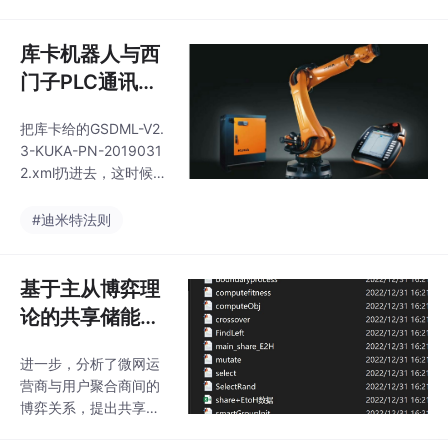
该框架通过模板化工程
框架，需要的联系我，
数据、脚本化流程驱
标价即实价。PHP资产
动、参数化模型与耦合
库卡机器人与西
管理系统，
场数据自动传递，实现
门子PLC通讯案
从炉温曲线到焊点疲劳
例中文版：配置
寿命的一键式评估，显
把库卡给的GSDML-V2.
资料与实用手册
著缩短迭代周期（由 3-
3-KUKA-PN-2019031
4 周降至 2-3 天）。本
2.xml扔进去，这时候设
框架将“回流焊-温度循
备目录里就能看到KUK
环”两大可靠性工况纳入
A机器人选项了。用Wir
#迪米特法则
同一数据链路，通过模
eshark抓包发现PLC疯
板化、脚本化、参数化
狂发诊断请求，最后在
的设计，把繁琐的手工
机器人配置里把Profine
基于主从博弈理
操作压
t看门狗时间从默认2s改
论的共享储能与
成5s，世界安静了。库
综合能源微网优
卡机器人与西门子PLC
进一步，分析了微网运
化运行研究的M
通讯案例中文版，有配
营商与用户聚合商间的
置资料，库文件可以拿
ATLAB代码实现
博弈关系，提出共享储
来直接用，也可以参考
能背景下微网运营商与
借鉴学习研究，送相关