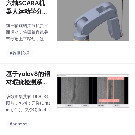
六轴SCARA机
器人运动学分
析、建模与运动
前三轴旋转关节负责平
控制：Matlab、
面运动，第四轴直线关
Simulink、Sims
节专攻上下移动，这组
cap...
合在3C电子装配线上简
直是劳模。第三关节的1
#数据挖掘
标记说明这是个平移关
节，别傻乎乎用旋转关
节的建模方式。最后在
基于yolov8的钢
Simscape里连上电机模
材瑕疵检测系统
型，看着三维动画中机
实验使用采用东
械臂行云流水地画圆，
该数据集共有 1800 张
北大学团队制作
顿时觉得调参时掉的头
图片，包括：开裂(Craz
发都值了。记住，别迷
的钢材缺陷检测
ing, Cr)、夹杂物(Inclus
信高级算法，SCARA这
数据集 NEU-DE
ion, In)、斑点(Patches,
种快枪手，有时候PD控
Pa)、点蚀表面(Pitted_
T
#pandas
制加前馈就能跑出骚操
Surface, PS)、轧制氧
作。六轴，scara机器人