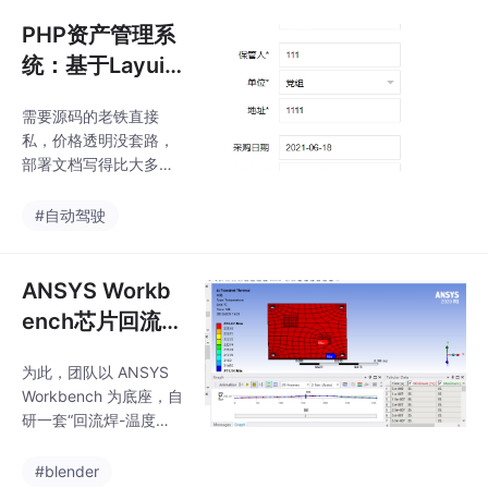
化皮(Rolled-in_Scale,
运动学分析，建模和运
RS)、划痕(Scratches,
PHP资产管理系
动控制。六轴，s
Sc)等 6 种不同的缺
统：基于Layui
陷。最后说个实战经验
开源框架的IT办
——遇到扎堆的小瑕疵
需要源码的老铁直接
公固定资产与设
时，把输入分辨率从64
私，价格透明没套路，
0提到1280，虽然速度
备管理源码，部
部署文档写得比大多数
掉到80ms，但划
署简单，本地/
开源项目都详细。今天
推荐个刚上线的PHP资
局...
#自动驾驶
产管理系统，基于layui
mini框架二次开发，特
别适合中小型团队的固
ANSYS Workb
定资产管理。部署比想
ench芯片回流
象中简单，PHP环境装
焊：温度循环热
好之后，把数据库配置
为此，团队以 ANSYS
应力仿真分析录
扔到config目录就能
Workbench 为底座，自
跑。PHP资产管理系
屏与案例分析
研一套“回流焊-温度循
统，适用于IT办公行业
环”全自动热力耦合框架
固定资产及设备管理源
（以下简称本框架）。
#blender
码，基于layuimini开源