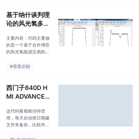
白在数据科学和机器学
赖问题。门控机制：控
习领域，时间序列预测
制信息的输入和输出循
基于纳什谈判理
一直是
环状态：存储当前时间
论的风光氢多主
步的信息注意力机制是
体能源系统合作
一种基于加权的组合方
主要内容：代码主要做
博弈运行策略优
式，可以动态地关注序
的是一个基于合作博弈
列中的不同时间步特
化与仿真实现
的风光氢能源交易的问
征。通过注意力权重，
题，首先，考虑主体间
模型可以更好地捕捉长
的电能交易建立各主体
#语音识别
距离依赖关系，提高预
的优化运行模型， 然后
测性能。注意力机制的
基于纳什谈判理论建立
核心在于学习权重，这
风–光–氢多主体合作运
西门子840D H
些权重决定了每个时间
行模型， 接着将其等效
步对当前预测的贡献程
MI ADVANCED
为联盟效益最大化和电
FOR PC 也可用
能交易支付谈判两个子
这代码看着糙但特管
于810D,840DS
问题，运用交替方向乘
用，每天自动按日期建
子法提出上述两个子问
L中文版
文件夹备份，比软件自
题的分布式求解方法，
带的备份功能还省心。
求解效果非常好，店主
5、可以连接840D（PL