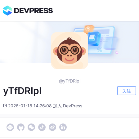
@yTfDRlpl
yTfDRlpl
关注
2026-01-18 14:26:08 加入 DevPress