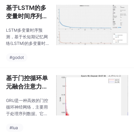
用户聚合商间的 Stacke
手册资料。库卡机器人
基于LSTM的多
lberg 博弈模型，并证
与西门子PLC通讯案例
明Stackelberg 均衡解
变量时间序列预
的存在性与唯一性。进
测：新手友好指
一步，分析了微网运营
LSTM多变量时序预
南
商与用户聚合商间的博
测，基于长短期记忆网
弈关系，提出共享储能
络(LSTM)的多变量时间
背景下微网运营商与用
序列预测输入数据为Ex
户聚合商间的 Stackelb
cel格式，程序已经调试
#godot
erg 博弈模型，并证明S
好，无需更改代码替换
tackelberg 均衡解的存
数据集即可运行1、运行
在性与唯一性。主要内
环境要求MATLAB版本
基于门控循环单
容：代码主要做的是基
为2019及其以上2、评
元融合注意力机
于主从
价指标包括:R2、MAE、
制（GRU-Atten
MSE、RMSE等，符合
GRU是一种高效的门控
tion）的时间序
您的需要3、代码文注
循环神经网络，主要用
释清晰，质量极高4、
列预测
于处理序列数据。它通
测试数据集，可以直接
过门控机制（遗忘门和
运行源程序。替换你的
更新门）来控制信息的
#lua
数据即可用 适合新手小
流动，从而缓解长期依