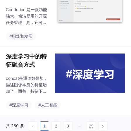
大的任务管理工
法。3）在求解损失函
Condution 是一款功能
具：Condution
数的最小值时，可以通
强大、简洁易用的开源
过梯度下降法来一步步
任务管理工具，它可以
的迭代求解，得到最小
帮助用户有效地管理日
化的损失函数和模型参
常任务，提高工作效
#职场和发展
数值。4）如果我们需
率。如果您正在寻找一
要求解损失函数的最大
款免费、易于使用的任
值，可通过梯度上升法
务管理工具，那么 Con
深度学习中的特
来迭代。梯度下降法和
dution 是一个不错的选
梯度上升法可相互转
征融合方式
择。Github地址：GitH
ub: https://github.co
concat是通道数叠加，
m/Shabang-Systems/
描述图像本身的特征增
Condution。
加了，而每一特征下的
信息是没有增加。add
为简单的像素叠加，通
#深度学习
#人工智能
道不变；add后描述图
像的特征下的信息量增
多了，但是描述图像的
共 250 条
1
2
3
25
维度本身并没有增加，