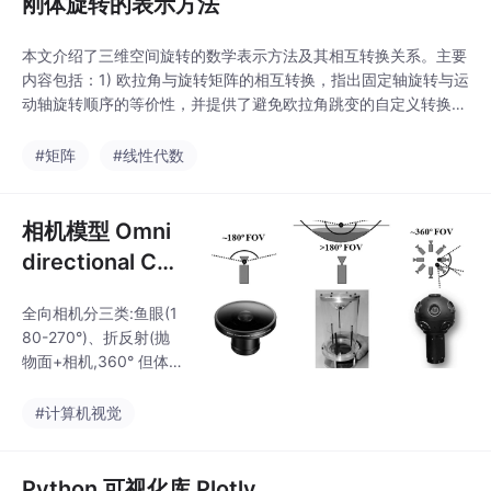
刚体旋转的表示方法
本文介绍了三维空间旋转的数学表示方法及其相互转换关系。主要
内容包括：1) 欧拉角与旋转矩阵的相互转换，指出固定轴旋转与运
动轴旋转顺序的等价性，并提供了避免欧拉角跳变的自定义转换代
码；2) 轴角表示与旋转矩阵的转换关系，说明旋转轴对应特征值
为1的特征向量；3) 四元数与欧拉角、旋转矩阵的转换公式；4) 方
#矩阵
#线性代数
向余弦矩阵的概念。文章综合了多个参考来源，系统阐述了不同旋
转表示方法之间的数学联系与实用转换技巧
相机模型 Omni
directional Ca
mera（全方位
全向相机分三类:鱼眼(1
摄像机）
80-270°)、折反射(抛
物面+相机,360° 但体积
大)、多相机背靠背拼
接。模型:Geyer 用球面
#计算机视觉
统一折反射,Scaramuzz
a 用 3-4 阶泰勒多项式
统一鱼眼+折反射(更鲁
Python 可视化库 Plotly