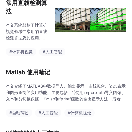
常用直线检测算
法
本文系统总结了计算机
视觉领域中常用的直线
检测算法及其应用。首
先介绍了直线检测在智
慧交通、车道线检测等
#计算机视觉
#人工智能
场景的重要性，然后详
细分析了多种经典算
法：1. 基于霍夫变换的
Matlab 使用笔记
Hough_line算法；2. LS
D快速直线检测算法；
本文介绍了MATLAB中数据导入、输出显示、曲线拟合、姿态表示
3. FLD直线特征检测算
和图形绘制等实用功能。主要包括：1)使用importdata导入图像、
法；4. EDlines高效检测
文本和剪切板数据；2)disp和fprintf函数的输出显示方法，后者支
算法；5. LSWMS实时
持格式化输出；3)polyfit函数进行多项式曲线拟合；4)四元数与旋
检测算法；6. CannyLin
转矩阵、欧拉角的相互转换函数；5)plot函数的基本绘图参数设
#自动驾驶
#人工智能
#计算机视觉
es鲁棒检测算法；7. 基
置。这些内容涵盖了MATLAB数据处理与可视化的基础操作，适用
于概率模型的MCMLSD
于
算法；8. 具有