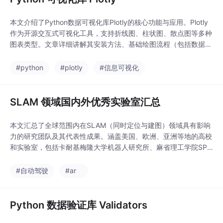
棒)。标定:平面棋盘多
角度拍照求内参+畸变,
本文介绍了Python数据可视化库Plotly的核心功能与应用。Plotly
OcamCalib/OpenCV fi
作为开源交互式可视化工具，支持折线图、柱状图、散点图等多种
sheye 都可用。工程:正
图表类型。文章详细讲解其安装方法、基础绘图流程（包括数据生
向投影(世界→像素)、
成、图表创建与布局设置），并提供了柱状图、散点图和饼图的具
反投影(像素→射线)、
体实现代码。最佳实践部分涵盖Pandas数据集成、图表保存为HT
#python
#plotly
#信息可视化
生成 LUT 展开为针孔/
ML文件以及自定义样式等技巧。Plotly的交互特性和跨平台支持使
柱面/Per
其成为数据分析和展示
SLAM 领域国内外优秀实验室汇总
本文汇总了全球范围内在SLAM（同时定位与建图）领域具有影响
力的研究团队及其代表性成果。涵盖美国、欧洲、亚洲等地的高校
和实验室，包括卡耐基梅隆大学机器人研究所、麻省理工学院SPA
RK实验室、苏黎世联邦理工大学计算机视觉与几何实验室等。重
点介绍了各团队的研究方向（如视觉/激光SLAM、语义导航、多机
#自动驾驶
#ar
器人协作等）、开源项目（如VINS-Mono、ORB-SLAM2、Kimer
a等）以及经典论文（如iS
Python 数据验证库 Validators