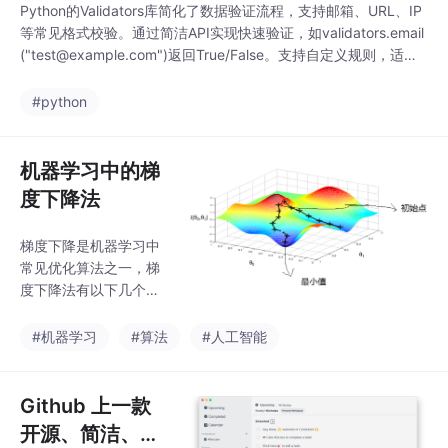
Python的Validators库简化了数据验证流程，支持邮箱、URL、IP
等常见格式校验。通过简洁API实现快速验证，如validators.email
("test@example.com")返回True/False。支持自定义规则，适合
表单验证、API参数检查等场景。相比其他验证工具更轻量专注，
显著提升开发效率。安装简单（pip install validators），是
#python
机器学习中的梯
度下降法
梯度下降是机器学习中
常见优化算法之一，梯
度下降法有以下几个作
用：1）梯度下降是迭代
法的一种，可以用于求
#机器学习
#算法
#人工智能
解最小二乘问题。2）在
求解机器学习算法的模
型参数，即无约束优化
Github 上一款
问题时，主要有梯度下
开源、简洁、强
降法（）和最小二乘