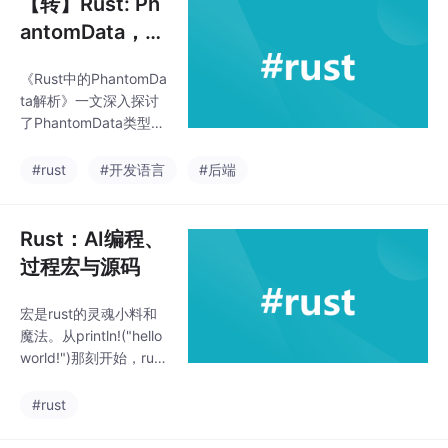
【转】Rust: Ph
antomData，#
may_dangle和D
《Rust中的PhantomDa
rop Check 真真
ta解析》一文深入探讨
假假
了PhantomData类型在
Rust中的作用，包括其
与#may_dangle属性及
#rust
#开发语言
#后端
Drop检查机制的关联。
文章建议对PhantomDa
ta理解不深的开发者阅
Rust：AI编程、
读，以厘清相关概念。
过程宏与源码
该文发表在知乎专栏，
详细解析了这些特性之
宏是rust的灵魂小料和
间的真假关系，对理解
魔法。从println!("hello
Rust所有权系统具有参
world!")那刻开始，rust
考价值。
世界无宏不成席，无宏
不欢。和显性的声明宏
#rust
不同，隐藏在代码深处
的过程宏，静悄悄。尽