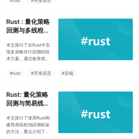
#rust
#开发语言
可在线程间共享。文章
详细解析了不同组合的
特性类型：1)标准类型
Rust : 量化策略
通常同时实现Send+Sy
回测与多线程技
nc；2)内部可变类型(C
术原型
ell)实现Send但不Syn
本文探讨了在Rust中实
c；3)线程保护类型(Mu
现多策略并行回测的技
texGuard)实现Sync但
术方案。通过枚举类型
不Send；4)不安全指针
统一封装不同策略的输
类型(Rc)既不Send也不
入参数(Parameter)和输
#rust
#开发语言
#后端
Sync。最后通过书籍版
出结果(OutPut)，将策
略函数抽象为统一的Fn
Once()->OutPut闭包格
Rust: 量化策略
式，并使用Box<dyn F
回测与简易线程
nOnce>进行动态分
池构建、子线程
发。采用标准库thread
本文探讨了使用Rust构
执行观测
模块实现1:1的线程策略
建简易线程池回测框架
映射，使3个策略的并
的方法，重点介绍了两
行执行时间从单线程的
种消息传递机制：MPS