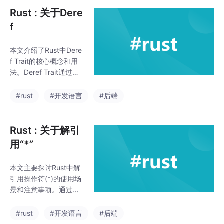
管它的出现并不是用来
Rust : 关于Dere
装B的，但如果你喜欢
f
装，过程宏一定不可以
不玩。你可以不用，但
本文介绍了Rust中Dere
你不能不懂。对rust人
f Trait的核心概念和用
来讲，不理解宏，定会
法。Deref Trait通过隐
少了一份亲切和挚爱。
式自动解引用来简化代
如果从定义逐步展开，
码操作，其核心逻辑是
#rust
#开发语言
#后端
过程宏的线索就会慢慢
将*T转换为*(T.deref
就浮出水面。
())。文章详细解析了常
见的取引用和解引用操
Rust : 关于解引
作，包括&*T、&**T等
用“*”
组合操作的含义，并重
点说明了点操作符.背后
本文主要探讨Rust中解
隐含的多步自动解引用
引用操作符(*)的使用场
过程。此外，还介绍了
景和注意事项。通过多
通过Deref实现的类型转
个代码示例展示了：1)
换&T到&U的机制，以及
基本解引用和重新借用
#rust
#开发语言
#后端
这种转换
的模式匹配；2) 自定义