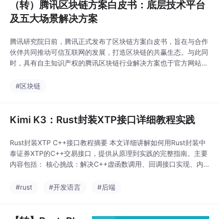
（转）腾讯区块链方案白皮书：底层技术平台
及五大场景解决方案
腾讯研究院日前，腾讯正式发布了区块链方案白皮书，旨在与合作
伙伴共同推动可信互联网的发展，打造区块链的共赢生态。与此同
时，具有自主知识产权的腾讯区块链行业解决方案也于官方网站正
式发布。数字经济时代，腾讯区块链将以其高性能、高安全性、高
速接入、高效运营等核心优势，在鉴证证明、智能合约、共享经
#区块链
济、数字资产等领域拥有多样化的应用前景......
Kimi K3：Rust封装XTP接口详细教程实践
Rust封装XTP C++接口教程摘要 本文详细讲解如何用Rust封装中
泰证券XTP的C++交易接口，提供从原理到实践的完整指南。主要
内容包括： 核心挑战：解决C++虚函数调用、回调接口实现、内
存布局匹配等关键难题，而非简单extern "C"调用 技术方案：采用
libloading动态加载DLL+手工重建vtable的方案，避免bindgen对
#rust
#开发语言
#后端
C++支持不足的问题 实现步骤： 分析XTP API