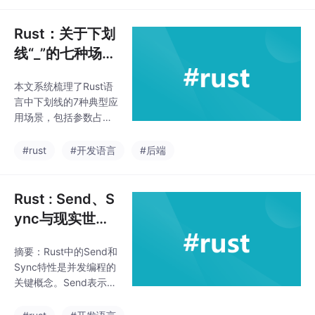
智能指针MyBox与Dere
f特性的实现；3) 解引
Rust：关于下划
用导致所有权转移的情
线“_”的七种场景
况；4) 可变引用的解引
总结
用赋值；5) match语句
本文系统梳理了Rust语
中与ref、_等模式搭配
言中下划线的7种典型应
使用时的所有权处理。
用场景，包括参数占
特别指出Box和自定义
位、生命周期表示、变
MyBox在解引用行为上
量忽略、类型擦除、所
#rust
#开发语言
#后端
的差异，以及match模
有权保护、模式匹配通
式中ref和_等特殊符号
配、类型推断辅助等用
避
法。
Rust : Send、S
ync与现实世界
的映射
摘要：Rust中的Send和
Sync特性是并发编程的
关键概念。Send表示类
型所有权可在线程间转
移，Sync表示类型引用