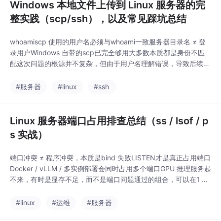
Windows 本地文件上传到 Linux 服务器的完
整实践（scp/ssh），以及常见踩坑总结
whoamiscp 使用的用户名必须与whoami一致服务器目录名 ≠ 登
录用户Windows 自带的scp已完全够用大多数本质都是身份不匹
配这次问题的根源并不复杂，但由于用户名理解错误，导致后续排
错方向不断跑偏，浪费了大量时间。希望这篇文章能帮助你在：Wi
ndows → Linux 文件传输深度学习服务器使用ssh / scp 实战场景
#服务器
#linux
#ssh
中少踩坑、快定位、一次成功。
Linux 服务器端口占用排查总结（ss / lsof / p
s 实战）
端口冲突 ≠ 程序冲突，本质是bind 失败LISTEN才是真正占用端口
Docker / vLLM / 多实例部署会同时占用多个端口GPU 推理服务起
不来，有时是显存不足，而不是端口问题通过的组合，可以在1 分
钟内完成端口 → 进程 → 项目 → 是否可关闭的完整定位，非常适
合服务器排障和模型部署场景。
#linux
#运维
#服务器