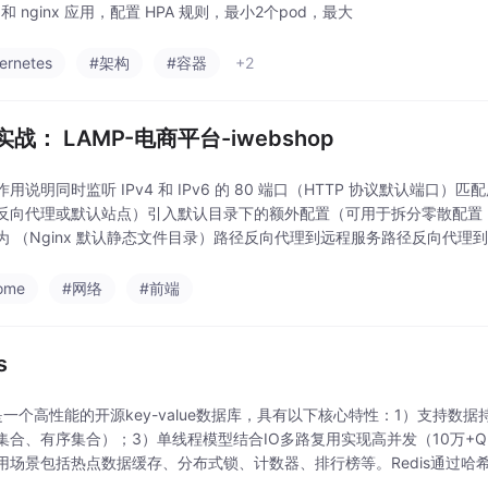
p 和 nginx 应用，配置 HPA 规则，最小2个pod，最大
ernetes
#架构
#容器
+2
战： LAMP-电商平台-iwebshop
作用说明同时监听 IPv4 和 IPv6 的 80 端口（HTTP 协议默认端
反向代理或默认站点）引入默认目录下的额外配置（可用于拆分零散配置
为 （Nginx 默认静态文件目录）路径反向代理到远程服务路径反向代理到
具集（提供命令，用于管理
ome
#网络
#前端
s
is是一个高性能的开源key-value数据库，具有以下核心特性：1）支持
集合、有序集合）；3）单线程模型结合IO多路复用实现高并发（10万+
用场景包括热点数据缓存、分布式锁、计数器、排行榜等。Redis通过
避免了线程竞争，配合epoll