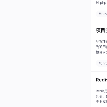
对 ph
#kub
项目实
配置项
为通用
根目录
m 工
#chr
Redi
Red
列表、
主要应
程设计