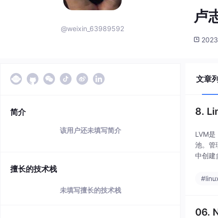
卢志
@weixin_63989592
2023
文章
8. 
简介
该用户还未填写简介
LVM是
池。管
中创建
擅长的技术栈
#linu
未填写擅长的技术栈
06.