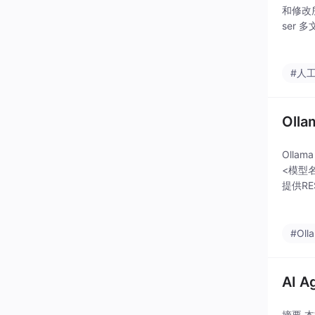
和修改所
ser 多
个
#人
Ol
Olla
<模型名
提供RE
自动管
#Oll
AI 
摘要 