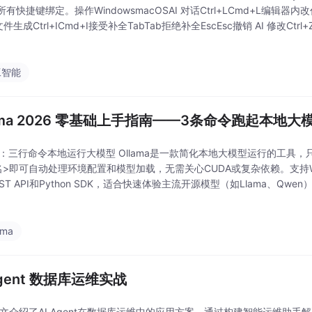
有快捷键绑定。操作WindowsmacOSAI 对话Ctrl+LCmd+L编辑器内改代码
文件生成Ctrl+ICmd+I接受补全TabTab拒绝补全EscEsc撤销 AI 修改Ctrl+
工智能
lama 2026 零基础上手指南——3条命令跑起本地大
ma：三行命令本地运行大模型 Ollama是一款简化本地大模型运行的工具，只需安
>即可自动处理环境配置和模型加载，无需关心CUDA或复杂依赖。支持Windo
ST API和Python SDK，适合快速体验主流开源模型（如Llama、Qwe
理模型 内置API，支持流式输出 无需AP
ama
Agent 数据库运维实战
本文介绍了AI Agent在数据库运维中的应用方案，通过构建智能运维助手