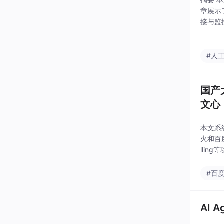
章展示了
接与监
和指标
#人
国产大
文心，
本文系
火和百度
llin
装实现
#百
AI 