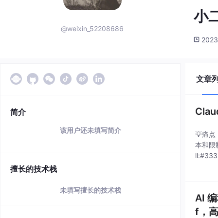
小二
@weixin_52208686
2023
文章
Cla
简介
该用户还未填写简介
💡痛点
本和限
ll:#333
擅长的技术栈
未填写擅长的技术栈
AI 
f，高