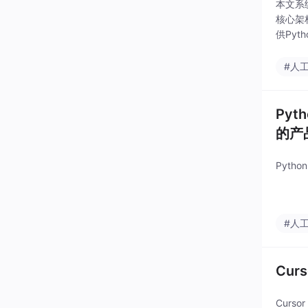
本文系
核心架构
供Pyt
期/工作
#人
Pyt
的产
Pyth
#人
Cur
Curs