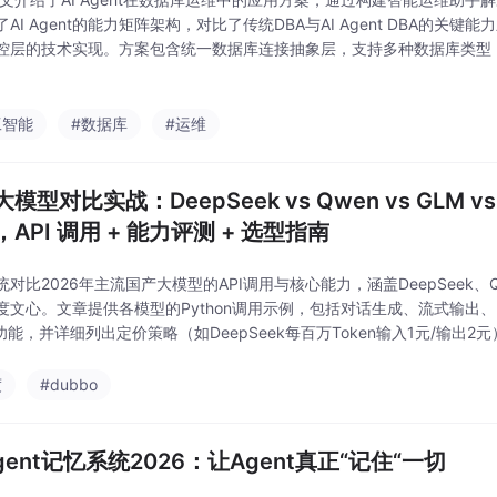
AI Agent的能力矩阵架构，对比了传统DBA与AI Agent DBA的关
控层的技术实现。方案包含统一数据库连接抽象层，支持多种数据库类型，
监控等核心功能，并给出MySQL和PostgreSQL的具体实现示例。该方案
工智能
#数据库
#运维
模型对比实战：DeepSeek vs Qwen vs GLM v
API 调用 + 能力评测 + 选型指南
统对比2026年主流国产大模型的API调用与核心能力，涵盖DeepSeek、
文心。文章提供各模型的Python调用示例，包括对话生成、流式输出、Embedd
g等功能，并详细列出定价策略（如DeepSeek每百万Token输入1元/输
多模型路由，支持根据需求自动选择最优模型。最后包含编
度
#dubbo
Agent记忆系统2026：让Agent真正“记住“一切