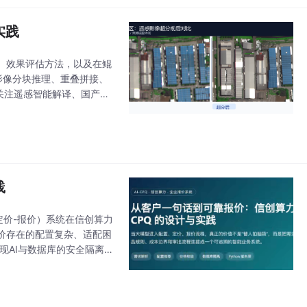
实践
、效果评估方法，以及在鲲
面影像分块推理、重叠拼接、
适合关注遥感智能解译、国产算
践
-定价-报价）系统在信创算力
价存在的配置复杂、适配困
现AI与数据库的安全隔离，
化配置方案，还能沉淀业