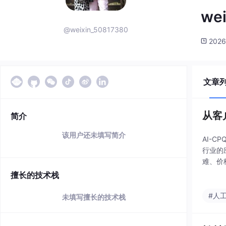
we
@weixin_50817380
2026
文章
从客
简介
该用户还未填写简介
AI-
行业的
难、价
确保报
擅长的技术栈
#人
未填写擅长的技术栈