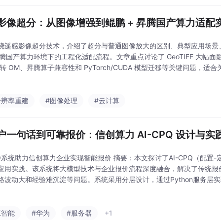
影像超分：从图像增强到鲲鹏 + 昇腾国产算力适配
绕遥感影像超分技术，介绍了超分与普通图像放大的区别、典型应用场景
 昇腾国产算力环境下的工程化适配流程。文章重点讨论了 GeoTIFF 大幅
X 转 OM、昇腾算子兼容性和 PyTorch/CUDA 模型迁移等关键问题，
和超分一体机方案的技术团队参考。
分辨率重建
#图像处理
#云计算
户一句话到可靠报价：信创算力 AI-CPQ 设计与实
CPQ系统助力信创算力企业实现智能报价 摘要：本文探讨了AI-CPQ（配置
应用实践。该系统将大模型技术与企业报价流程深度融合，解决了传统报
格波动大和经验难沉淀等问题。系统采用分层设计，通过Python服务层实
价过程的可控性和可追溯性。AI-CPQ不仅能将客户需求自动转化为结构
工智能
#华为
#服务器
+1