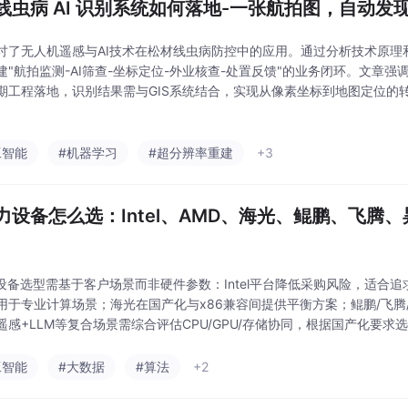
线虫病 AI 识别系统如何落地-一张航拍图，自动发
讨了无人机遥感与AI技术在松材线虫病防控中的应用。通过分析技术原理
建"航拍监测-AI筛查-坐标定位-外业核查-处置反馈"的业务闭环。文章强
期工程落地，识别结果需与GIS系统结合，实现从像素坐标到地图定位的
AI结果与外业核查分离。同时提出系统应支持不同区域采用差异化识别策
工智能
#机器学习
#超分辨率重建
+3
算力设备怎么选：Intel、AMD、海光、鲲鹏、飞腾
力设备选型需基于客户场景而非硬件参数：Intel平台降低采购风险，适合
用于专业计算场景；海光在国产化与x86兼容间提供平衡方案；鲲鹏/飞腾
遥感+LLM等复合场景需综合评估CPU/GPU/存储协同，根据国产化要
是匹配需求——Intel解决信任问题，AMD提供性能，海光实现过渡，国
工智能
#大数据
#算法
+2