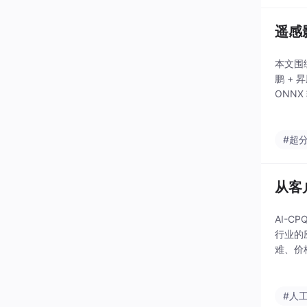
遥感
本文围
鹏 +
ONN
力部署
#超
从客
AI-
行业的
难、价
确保报
#人