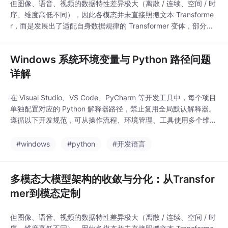
但图像、语音、视频的数据特性差异极大（离散 / 连续、空间 / 时
序、维度高低不同），因此各模态并未直接照搬文本 Transforme
r，而是发展出了适配自身数据规律的 Transformer 变体，部分保
留了卷积等传统算子的优势，形成了 “主干向 Transformer 收敛、
细节按模态定制” 的格局。，因此其骨干架构经历了从卷积主导到
Windows 系统环境变量与 Python 路径问题
Transformer 主导的迭代，生成式模型近年完成了从
详解
在 Visual Studio、VS Code、PyCharm 等开发工具中，每个项目
单独配置对应的 Python 解释器路径，禁止复用全局默认解释器。
遵循以下开发规范，可从操作流程、环境管理、工具使用多个维度
彻底规避依赖包装错环境的问题，同时保障多项目、多版本 Pytho
n 之间互不干扰。每个独立项目必须对应专属的虚拟运行环境，禁
#windows
#python
#开发语言
止所有项目共用系统全局 Python、Anaconda base
多模态大模型架构的收敛与分化：从Transfor
mer到模态定制
但图像、语音、视频的数据特性差异极大（离散 / 连续、空间 / 时