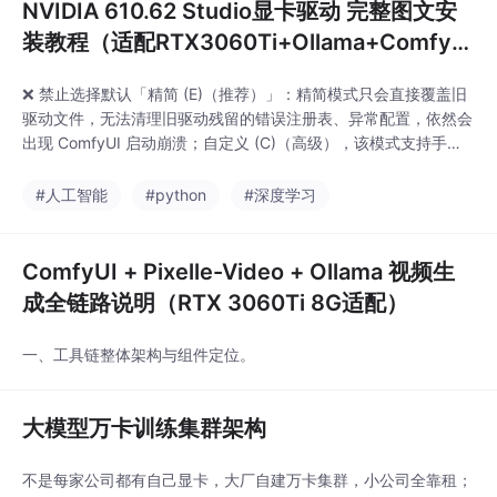
NVIDIA 610.62 Studio显卡驱动 完整图文安
装教程（适配RTX3060Ti+Ollama+ComfyU
I）
❌ 禁止选择默认「精简 (E)（推荐）」：精简模式只会直接覆盖旧
驱动文件，无法清理旧驱动残留的错误注册表、异常配置，依然会
出现 ComfyUI 启动崩溃；自定义 (C)（高级），该模式支持手动
筛选安装组件、开启清洁安装；点击右下角【下一步 (N)】，进入
组件配置核心页面。✅必须保留勾选图形驱动程序：显卡核心驱
#人工智能
#python
#深度学习
动，CUDA 硬件加速的基础依赖；HD 音频驱动程序：显卡 HDMI/
DP 接口音视频输出
ComfyUI + Pixelle-Video + Ollama 视频生
成全链路说明（RTX 3060Ti 8G适配）
一、工具链整体架构与组件定位。
大模型万卡训练集群架构
不是每家公司都有自己显卡，大厂自建万卡集群，小公司全靠租；