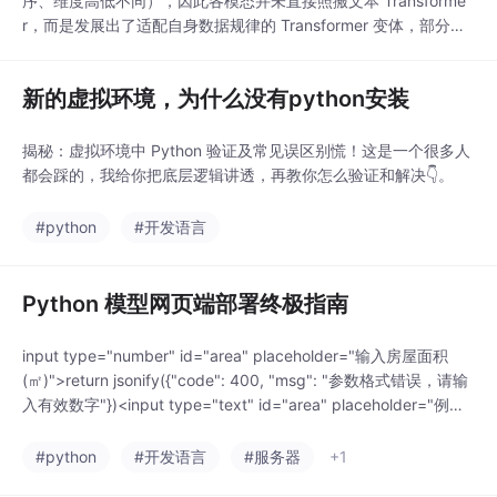
序、维度高低不同），因此各模态并未直接照搬文本 Transforme
r，而是发展出了适配自身数据规律的 Transformer 变体，部分保
留了卷积等传统算子的优势，形成了 “主干向 Transformer 收敛、
细节按模态定制” 的格局。，因此其骨干架构经历了从卷积主导到
新的虚拟环境，为什么没有python安装
Transformer 主导的迭代，生成式模型近年完成了从
揭秘：虚拟环境中 Python 验证及常见误区别慌！这是一个很多人
都会踩的，我给你把底层逻辑讲透，再教你怎么验证和解决👇。
#python
#开发语言
Python 模型网页端部署终极指南
input type="number" id="area" placeholder="输入房屋面积
(㎡)">return jsonify({"code": 400, "msg": "参数格式错误，请输
入有效数字"})<input type="text" id="area" placeholder="例
如：80、100"># ====================== 核心安全配置
=======
#python
#开发语言
#服务器
+1