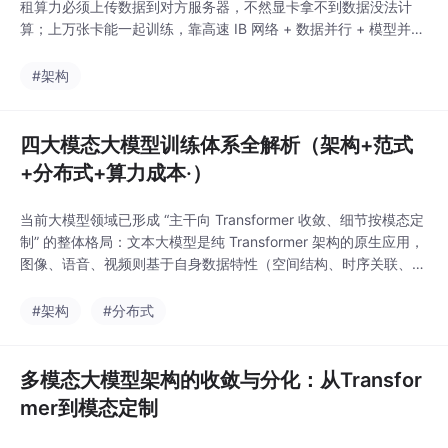
租算力必须上传数据到对方服务器，不然显卡拿不到数据没法计
算；上万张卡能一起训练，靠高速 IB 网络 + 数据并行 + 模型并行
+ 流水线并行，把数据和模型拆开分工算。
#架构
四大模态大模型训练体系全解析（架构+范式
+分布式+算力成本·）
当前大模型领域已形成 “主干向 Transformer 收敛、细节按模态定
制” 的整体格局：文本大模型是纯 Transformer 架构的原生应用，
图像、语音、视频则基于自身数据特性（空间结构、时序关联、维
度高低）对 Transformer 做针对性改造，配套差异化的训练范
式、分布式工程方案与算力成本模型。语音是一维时序连续信号，
#架构
#分布式
短时声学模式稳定、长时存在语义依赖，训练以 Conformer 混合
多模态大模型架构的收敛与分化：从Transfor
mer到模态定制