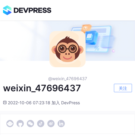
@weixin_47696437
weixin_47696437
关注
2022-10-06 07:23:18 加入 DevPress