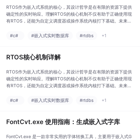
RTOS作为嵌入式系统的核心，其设计哲学是在有限的资源下提供
确定性的实时响应。理解RTOS的核心机制不仅有助于正确使用现
有RTOS，还能为自定义调度器或操作系统内核打下基础。未来发
展趋势安全性增强：支持功能安全标准（如ISO 26262、IEC 615
08）虚拟化支持：在同一硬件上运行多个OS实例AI集成：为边缘
#c#
#嵌入式实时数据库
#rtdbs
+1
AI计算提供实时调度支持云原生：与云平台无缝集成，支持OTA远
程管理掌握RTOS的核心
RTOS核心机制详解
RTOS作为嵌入式系统的核心，其设计哲学是在有限的资源下提供
确定性的实时响应。理解RTOS的核心机制不仅有助于正确使用现
有RTOS，还能为自定义调度器或操作系统内核打下基础。未来发
展趋势安全性增强：支持功能安全标准（如ISO 26262、IEC 615
08）虚拟化支持：在同一硬件上运行多个OS实例AI集成：为边缘
#c#
#嵌入式实时数据库
#rtdbs
+1
AI计算提供实时调度支持云原生：与云平台无缝集成，支持OTA远
程管理掌握RTOS的核心
FontCvt.exe 使用指南：生成嵌入式字库
FontCvt.exe 是一款非常实用的字体转换工具，主要用于嵌入式G