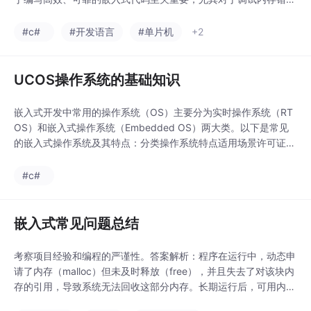
误、优化内存使用和预防安全漏洞具有关键意义。编写更可靠的代
码：避免栈溢出和内存破坏高效调试：快速定位内存相关问题优化
#c#
#开发语言
#单片机
+2
性能：减少栈使用，提高缓存效率增强安全性：防止缓冲区溢出攻
击系统设计：合理分配栈空间，支持多任务和中断掌握栈
UCOS操作系统的基础知识
嵌入式开发中常用的操作系统（OS）主要分为实时操作系统（RT
OS）和嵌入式操作系统（Embedded OS）两大类。以下是常见
的嵌入式操作系统及其特点：分类操作系统特点适用场景许可证R
TOSFreeRTOS开源、轻量级（最小6KB RAM），支持优先级抢
占低资源MCU（如STM32）硬实时、抢占式多任务，内存分区管
#c#
理工业控制、汽车电子商业授权（部分开源）RT-Thread国产开
源，集成GUI/网络
嵌入式常见问题总结
考察项目经验和编程的严谨性。答案解析：程序在运行中，动态申
请了内存（malloc）但未及时释放（free），并且失去了对该块内
存的引用，导致系统无法回收这部分内存。长期运行后，可用内存
逐渐减少，最终导致系统崩溃、重启。成对编程：写malloc的时候