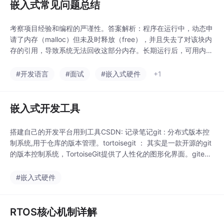
嵌入式常见问题总结
考察项目经验和编程的严谨性。答案解析：程序在运行中，动态申
请了内存（malloc）但未及时释放（free），并且失去了对该块内
存的引用，导致系统无法回收这部分内存。长期运行后，可用内存
逐渐减少，最终导致系统崩溃、重启。成对编程：写malloc的时候
立刻写上free。谁申请，谁释放：在同一个模块或抽象层内管理内
#开发语言
#面试
#嵌入式硬件
+1
存。使用静态/全局数组：在资源紧张的嵌入式系统中，经常直接
使用静态数组来避免动态内存分配。
嵌入式开发工具
搭建自己的开发平台用到工具CSDN: 记录笔记git : 分布式版本控
制系统,用于仓库的版本管理。tortoisegit ： 其实是一款开源的git
的版本控制系统，TortoiseGit提供了人性化的图形化界面。gite
e： 基于git的代码托管和研发协作平台。禅道迅捷版： 禅道迅捷
版是易软天创旗下的一款轻量级的项目管理工具。......
#嵌入式硬件
RTOS核心机制详解