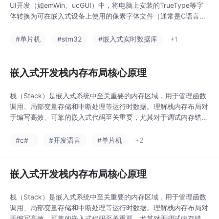
UI开发（如emWin、ucGUI）中，将电脑上安装的TrueType等字
体转换为可在嵌入式设备上使用的像素字体文件（通常是C语言源
文件格式）。下面我为你整理了它的主要功能和使用方法。
#单片机
#stm32
#嵌入式实时数据库
+1
嵌入式开发栈内存布局核心原理
栈（Stack）是嵌入式系统中至关重要的内存区域，用于管理函数
调用、局部变量存储和中断处理等运行时数据。理解栈内存布局对
于编写高效、可靠的嵌入式代码至关重要，尤其对于调试内存错
误、优化内存使用和预防安全漏洞具有关键意义。编写更可靠的代
码：避免栈溢出和内存破坏高效调试：快速定位内存相关问题优化
#c#
#开发语言
#单片机
+2
性能：减少栈使用，提高缓存效率增强安全性：防止缓冲区溢出攻
击系统设计：合理分配栈空间，支持多任务和中断掌握栈
嵌入式开发栈内存布局核心原理
栈（Stack）是嵌入式系统中至关重要的内存区域，用于管理函数
调用、局部变量存储和中断处理等运行时数据。理解栈内存布局对
于编写高效、可靠的嵌入式代码至关重要，尤其对于调试内存错