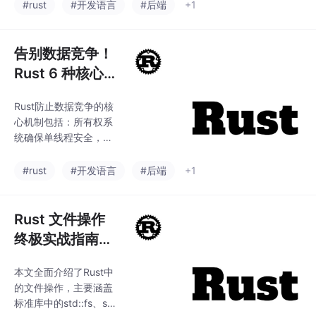
1）四种智能指针（Bo
#rust
#开发语言
#后端
+1
合使用泛型和特性来构
x、Rc、Arc、RefCel
建灵活、类型安全且可
l）的使用场景和示例；
复用的代码。特别强调
2）内部可变性模式的原
告别数据竞争！
了特性约束在
理和实现方式；3）宏
Rust 6 种核心技
编程基础，包括声明宏
术让多线程编程
和过程宏的编写方法；
Rust防止数据竞争的核
“零风险”
4）unsafe Rust的使用
心机制包括：所有权系
场景和注意事项。文章
统确保单线程安全，通
通过大量中文示例（如
过Send/Sync标记跨线
链表、共享配置、多线
程安全类型，提供Mute
#rust
#开发语言
#后端
+1
程任务等）展示了这些
x/RwLock等线程同步
技术在实践中的应用，
工具，以及消息传递和
并强调了内存安全和线
原子操作等模式。这些
Rust 文件操作
程安全的
机制在编译期和运行期
终极实战指南：
协同工作，严格限制多
从基础读写到进
线程数据访问方式，从
本文全面介绍了Rust中
阶锁控，一文搞
根本上杜绝了数据竞争
的文件操作，主要涵盖
的可能性。开发者只需
定所有 IO 场景
标准库中的std::fs、st
遵循Rust的规则选择合