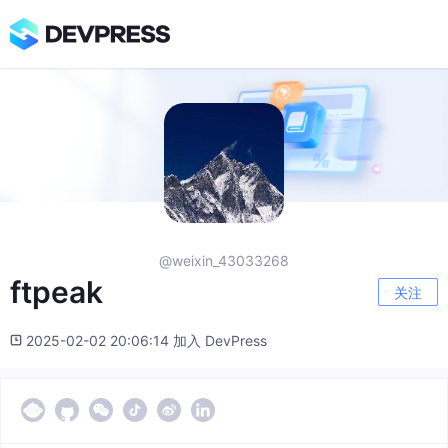
@weixin_43033268
ftpeak
关注
2025-02-02 20:06:14 加入 DevPress