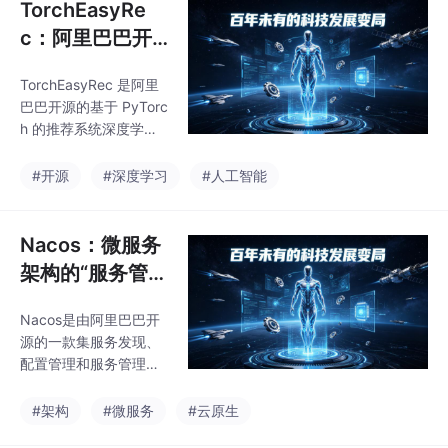
TorchEasyRe
c：阿里巴巴开
源的推荐系统深
TorchEasyRec 是阿里
度学习框架详解
巴巴开源的基于 PyTorc
h 的推荐系统深度学习
框架，专为构建生产级
推荐模型而设计。该框
#开源
#深度学习
#人工智能
架实现了业界最先进的
推荐算法，涵盖召回、
排序、多任务学习和生
Nacos：微服务
成式推荐等完整链路，
架构的“服务管家
支持 20+ 生产级模型
“与“配置中心“完
（如 DSSM、DIN、De
Nacos是由阿里巴巴开
全指南
epFM、MMoE、HSTU
源的一款集服务发现、
等）和 10+ 特征类型。
配置管理和服务管理于
框架具备强大的扩展能
一体的动态平台，专为
力，支持分布式训练、
微服务架构设计。本文
#架构
#微服务
#云原生
大规模 Embedding、
全面介绍了Nacos的核
零冲突 Hash、混合