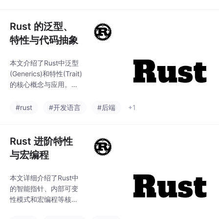
操作。在错误处理方
的使用方法，帮助读者
面，Rust采用panic!处
掌握Rust中流程控制与
理不可恢复错误，Resul
Rust 的泛型、
函数编
t枚举处理可恢复错误，
特性与代码抽象
通过?运算符和自定义错
误类型实现错误传播。
本文介绍了Rust中泛型
自定义错误类型需要实
(Generics)和特性(Trait)
现Display和Error特
的核心概念与应用。泛
征，支持错误自动转
型通过参数化类型实现
换。这种设计使Rust兼
代码复用，支持函数、
#rust
#开发语言
#后端
+1
具安全性和灵活性，既
结构体和枚举的通用实
能在严重错误时终止程
现。特性定义方法集
序，也能优雅
合，实现多态和抽象。
Rust 进阶特性
文章详细讲解了泛型基
与宏编程
础语法、特性约束、der
ive派生特质等核心知识
本文详细介绍了Rust中
点，并通过栈数据结
的智能指针、内部可变
构、缓存系统、日志系
性模式和宏编程等核心
统、数据验证框架等实
概念。主要内容包括：
际案例，展示了如何结