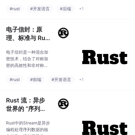
d::path和std::io模块的
适的工具（如Arc+Mute
使用。内容包括路径处
#rust
#开发语言
#后端
+1
x或通道），即可安全实
理、文件创建/读写/删
现并发编程。
除、目录操作、元数据
获取等基础功能，以及
电子信封：原
缓冲I/O、错误处理等关
理、标准与 Rus
键技巧。文章还介绍了
t 实现
walkdir、memmap2等
电子信封是一种混合加
第三方库的进阶用法，
密技术，结合了对称加
并提供了最佳实践建
密的高效性和非对称加
议，如优先使用缓冲I/
密的安全性。其核心原
O、充分处理错误等。
理是用对称密钥加密数
#rust
#前端
#开发语言
+1
通过详实的代码示例，
据，再用接收方的公钥
帮助开发者掌握Rust中
加密该对称密钥，形成
高效安全
包含加密密钥和密文
Rust 流：异步
的"信封"。该技术遵循P
世界的 “序列处
KCS#7、CMS等标准，
理王者”！从基础
广泛应用于安全邮件、
Rust中的Stream是异步
到并发神操作，
金融交易等领域。文中
编程处理序列数据的核
提供了符合PKCS#7标
实战案例全拆解