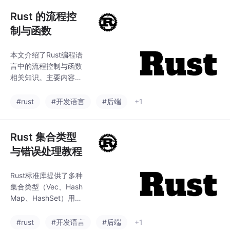
心功能、技术原理和实
战应用： 核心功能：N
Rust 的流程控
acos提供两大核心能
制与函数
力： 服务注册与发现：
支持动态服务注册、健
本文介绍了Rust编程语
康检查和负载均衡 配置
言中的流程控制与函数
管理：实现配置集中存
相关知识。主要内容包
储、动态刷新和多环境
括：条件判断（if-els
隔离 技术特点： 独创
e、iflet模式匹配）、三
#rust
#开发语言
#后端
+1
性：同时支持AP（服务
种循环结构（loop、whi
发现）和CP（配置管
le、for）、函数的定义
理）模式 高性能：采用
与调用（参数、返回
Rust 集合类型
Distro和Ra
值、函数指针）以及函
与错误处理教程
数的高级特性（默认参
数模拟、可变参数实现
Rust标准库提供了多种
和递归函数）。此外还
集合类型（Vec、Hash
讲解了代码块作用域规
Map、HashSet）用于
则和变量遮蔽特性。文
动态存储数据，支持增
章通过丰富的代码示例
删改查、排序、过滤等
#rust
#开发语言
#后端
+1
详细展示了各语法特性