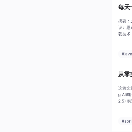
每天
摘要：
设计思
载技术
#jav
从零实
这篇文章
g AI
2.5) 
出可能
#spr