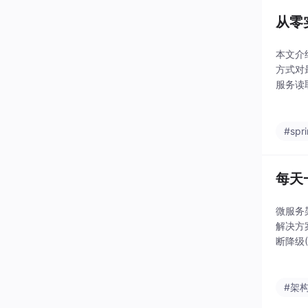
从零实
本文介
方式对
服务读
了可能
了基
#spr
每天
微服务
解决方案
断降级
分布式
#架