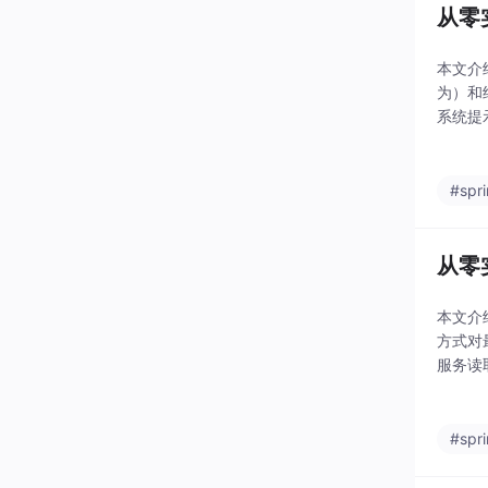
从零
本文介
为）和
系统提
验证阶
步。
#spr
从零实
本文介
方式对
服务读
了可能
了基
#spr