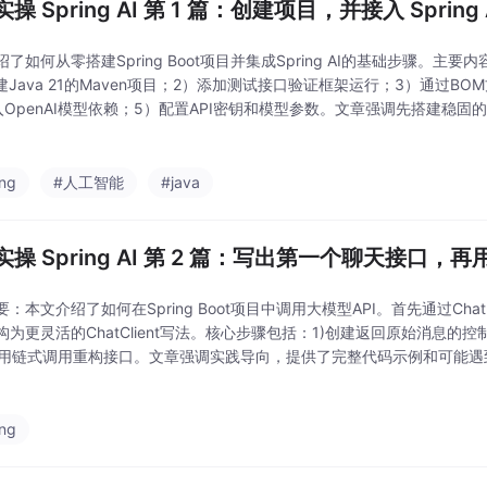
操 Spring AI 第 1 篇：创建项目，并接入 Spring 
了如何从零搭建Spring Boot项目并集成Spring AI的基础步骤。主要内容包括
r创建Java 21的Maven项目；2）添加测试接口验证框架运行；3）通过BOM方
入OpenAI模型依赖；5）配置API密钥和模型参数。文章强调先搭建稳固
备，并列举了版本兼容、密钥管理等常见
ing
#人工智能
#java
操 Spring AI 第 2 篇：写出第一个聊天接口，再用 C
：本文介绍了如何在Spring Boot项目中调用大模型API。首先通过Cha
为更灵活的ChatClient写法。核心步骤包括：1)创建返回原始消息的控制器；2
3)用链式调用重构接口。文章强调实践导向，提供了完整代码示例和可能遇
码问题等）。最终实现从用户输入到模型响应完整闭环，为后续实
ing