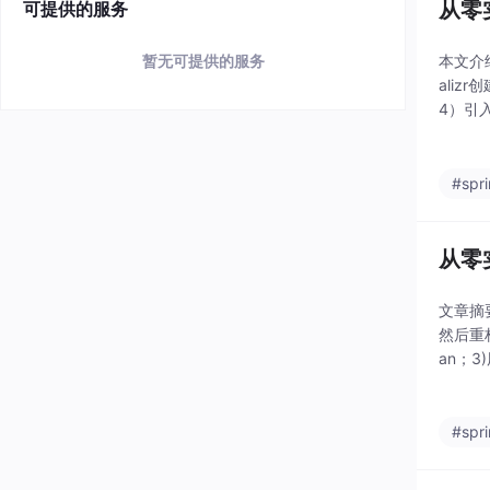
从零实
可提供的服务
本文介绍
暂无可提供的服务
aliz
4）引
发做准
#spr
从零实
文章摘要
然后重构
an；
钥、编
#spr