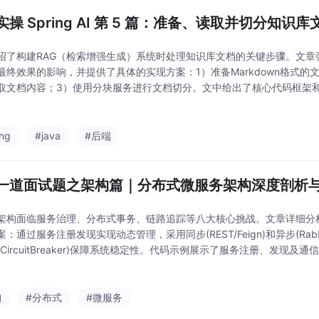
操 Spring AI 第 5 篇：准备、读取并切分知识库
绍了构建RAG（检索增强生成）系统时处理知识库文档的关键步骤。文章
最终效果的影响，并提供了具体的实现方案：1）准备Markdown格式的文
取文档内容；3）使用分块服务进行文档切分。文中给出了核心代码框架
遇到的六大常见问题（如文档长度、重复内容等）。该环节为后续生成Embe
ing
#java
#后端
一道面试题之架构篇｜分布式微服务架构深度剖析
架构面临服务治理、分布式事务、链路追踪等八大核心挑战。文章详细分
：通过服务注册发现实现动态管理，采用同步(REST/Feign)和异步(Rab
(CircuitBreaker)保障系统稳定性。代码示例展示了服务注册、发现
系统提供实践参考。
构
#分布式
#微服务