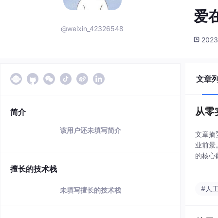
爱
@weixin_42326548
2023
文章
从零实
简介
该用户还未填写简介
文章摘
业前景
的核心
践驱动
擅长的技术栈
#人
未填写擅长的技术栈