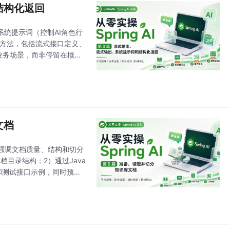
和结构化返回
系统提示词（控制AI角色行
实现方法，包括流式接口定义、
业务场景，而非停留在概念
识库问答助手的目标更近一
文档
强调文档质量、结构和切分
档目录结构；2）通过Java
和测试接口示例，同时预告
dding和向量检索奠定