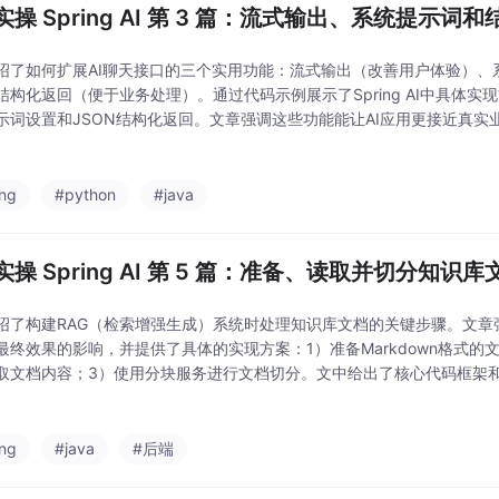
实操 Spring AI 第 3 篇：流式输出、系统提示词
绍了如何扩展AI聊天接口的三个实用功能：流式输出（改善用户体验）、
结构化返回（便于业务处理）。通过代码示例展示了Spring AI中具体
示词设置和JSON结构化返回。文章强调这些功能能让AI应用更接近真实
段，并提供了可能遇到的问题及解决方案。这些改进使项目向着企业级知
ing
#python
#java
操 Spring AI 第 5 篇：准备、读取并切分知识库
绍了构建RAG（检索增强生成）系统时处理知识库文档的关键步骤。文章
最终效果的影响，并提供了具体的实现方案：1）准备Markdown格式的文
取文档内容；3）使用分块服务进行文档切分。文中给出了核心代码框架
遇到的六大常见问题（如文档长度、重复内容等）。该环节为后续生成Embe
ing
#java
#后端