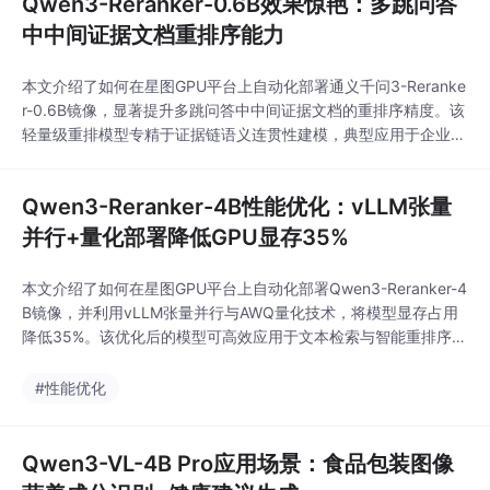
Qwen3-Reranker-0.6B效果惊艳：多跳问答
中中间证据文档重排序能力
本文介绍了如何在星图GPU平台上自动化部署通义千问3-Reranke
r-0.6B镜像，显著提升多跳问答中中间证据文档的重排序精度。该
轻量级重排模型专精于证据链语义连贯性建模，典型应用于企业知
识库问答、法律与医疗专业检索等需深度推理的场景，助力LLM准
确率提升18%以上。
Qwen3-Reranker-4B性能优化：vLLM张量
并行+量化部署降低GPU显存35%
本文介绍了如何在星图GPU平台上自动化部署Qwen3-Reranker-4
B镜像，并利用vLLM张量并行与AWQ量化技术，将模型显存占用
降低35%。该优化后的模型可高效应用于文本检索与智能重排序场
景，例如在搜索引擎或问答系统中，对海量候选答案进行精准的相
关性排序，从而提升信息检索质量。
#性能优化
Qwen3-VL-4B Pro应用场景：食品包装图像