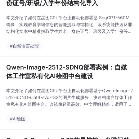
份证号/班级/入学年份结构化导入
本文介绍了如何在星图GPU平台上自动化部署🧬 SeqGPT-560M
镜像，实现教育学籍信息的智能提取与结构化。该系统能快速从非
结构化文本中精准抽取学生姓名、身份证号、班级及入学年份等关
键信息，并生成规整表格，极大提升了教务管理的数据录入效率与
准确性。
#自然语言处理
Qwen-Image-2512-SDNQ部署案例：自媒
体工作室私有化AI绘图中台建设
本文介绍了如何在星图GPU平台上自动化部署基于Qwen-Image-2
512-SDNQ-uint4-svd-r32的图片生成服务，快速构建自媒体工作
室私有化AI绘图中台。该镜像轻量高效、中文理解精准，适用于小
红书封面制作、抖音场景图生成、电商主图批量产出等典型内容创
作场景，显著提升视觉内容生产效率与数据安全性。
#AI绘图