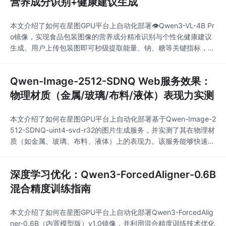
营养成分识别+健康建议生成
本文介绍了如何在星图GPU平台上自动化部署👁️Qwen3-VL-4B Pr
o镜像，实现食品包装图像的营养成分精准识别与个性化健康建议
生成。用户上传包装图即可秒级提取能量、钠、糖等关键指标，并
获得基于膳食指南的通俗化饮食建议，适用于超市选购、慢病管理
及健康科普等真实场景。
Qwen-Image-2512-SDNQ Web服务效果：
物理材质（金属/玻璃/布料/液体）表现力实测
本文介绍了如何在星图GPU平台上自动化部署基于Qwen-Image-2
512-SDNQ-uint4-svd-r32的图片生成服务，并实测了其在物理材
质（如金属、玻璃、布料、液体）上的表现力。该服务能够快速生
成具有真实质感的产品渲染图，适用于电商、设计等需要高质量视
觉内容的场景。
深度学习优化：Qwen3-ForcedAligner-0.6B
混合精度训练指南
本文介绍了如何在星图GPU平台上自动化部署Qwen3-ForcedAlig
ner-0.6B（内置模型版）v1.0镜像，并利用混合精度训练技术优化