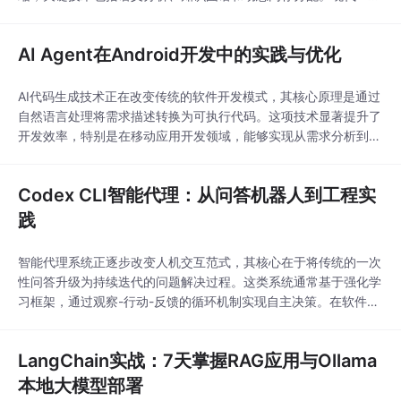
统采用分层压缩策略，结合TF-IDF特征提取和AST语义哈希等技
术，可有效降低30%-50%的内存占用。以Claude Code为例的三
AI Agent在Android开发中的实践与优化
层压缩机制，通过Skill系统实现模块化知识加载，特别适用于代码
补全、技术文档生成等开发场
AI代码生成技术正在改变传统的软件开发模式，其核心原理是通过
自然语言处理将需求描述转换为可执行代码。这项技术显著提升了
开发效率，特别是在移动应用开发领域，能够实现从需求分析到界
面生成的全流程自动化。AI Agent作为关键技术组件，具备语义解
析、代码生成和上下文记忆等能力，在Android开发中可达到92%
Codex CLI智能代理：从问答机器人到工程实
的代码生成准确率。实际应用场景包括快速原型设计、代码优化和
多平台适配等，其中实在智能Agen
践
智能代理系统正逐步改变人机交互范式，其核心在于将传统的一次
性问答升级为持续迭代的问题解决过程。这类系统通常基于强化学
习框架，通过观察-行动-反馈的循环机制实现自主决策。在软件开
发领域，Codex CLI展示了如何将大语言模型转化为实用工程工
具，其Agent Loop架构包含认知推理、工具执行和上下文管理三
LangChain实战：7天掌握RAG应用与Ollama
层机制，支持类似敏捷开发的渐进式目标达成。这种技术显著提升
了AI在复杂场景下的实用性，特别适用
本地大模型部署