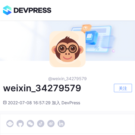
@weixin_34279579
weixin_34279579
关注
2022-07-08 16:57:29 加入 DevPress