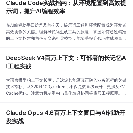
Claude Code实战指南：从环境配置到高效提
示词，提升AI编程效率
在AI编程助手日益普及的今天，提示词工程和环境配置成为开发者
高效协作的关键。理解AI代码生成工具的原理，掌握如何通过精准
的上下文构建和角色定义来引导模型，能显著提升代码生成质量与
开发效率。从基础的概念澄清到实战中的分步引导，这些技术不仅
适用于Claude Code，也是与各类AI编程工具高效交互的核心技
DeepSeek V4百万上下文：可部署的长记忆A
能。通过将AI助手无缝融入需求分析、代码生成、调试重构等开发
全周期，开发者可以将其转化为稳定的效
I工程实践
大语言模型的上下文长度，是决定其能否真正融入业务流程的关键
技术指标。从32K到100万token，不仅是数量级跃升，更涉及KV
Cache优化、注意力机制重构与量化编译协同等底层工程原理。这
种长上下文能力赋予模型‘岗位记忆’，使其能持续理解用户近三个
月内的完整工作流，显著降低幻觉率并提升RAG效果。在跨境电商
Claude Opus 4.6百万上下文窗口与AI辅助开
客服、律所知识推理、工业设备诊断等垂直场景中，它已实现
从‘关键词匹配’到‘跨文档语义缝合’
发实战