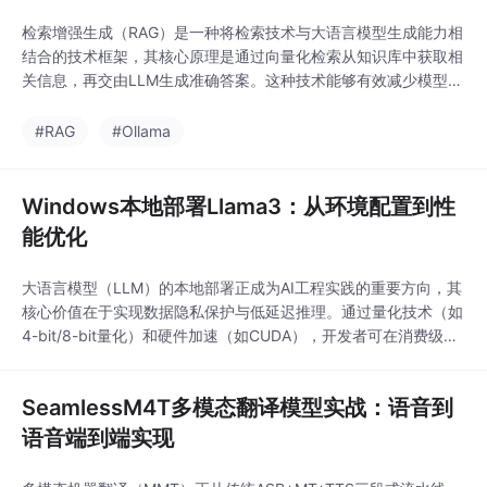
检索增强生成（RAG）是一种将检索技术与大语言模型生成能力相
结合的技术框架，其核心原理是通过向量化检索从知识库中获取相
关信息，再交由LLM生成准确答案。这种技术能够有效减少模型幻
觉现象，提升回答的专业性和可信度。在工程实践中，RAG技术常
与本地大模型部署方案结合使用，Ollama作为轻量级的本地模型
#RAG
#Ollama
管理工具，支持Llama、Mistral等主流开源模型，为开发者提供了
数据安全、成本可控的AI应用部
Windows本地部署Llama3：从环境配置到性
能优化
大语言模型（LLM）的本地部署正成为AI工程实践的重要方向，其
核心价值在于实现数据隐私保护与低延迟推理。通过量化技术（如
4-bit/8-bit量化）和硬件加速（如CUDA），开发者可在消费级GP
U（如RTX 3060）上高效运行Llama3等开源模型。本地化部署特
别适用于敏感数据处理、实时对话系统开发等场景，结合Hugging
SeamlessM4T多模态翻译模型实战：语音到
Face生态工具链（Transformers/BitsAndBytes）
语音端到端实现