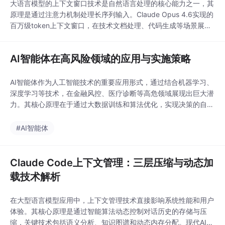
大语言模型的上下文窗口技术是自然语言处理的核心能力之一，其
原理是通过注意力机制处理长序列输入。Claude Opus 4.6实现的
百万级token上下文窗口，在技术文档处理、代码生成等场景展现
出显著优势。这种长上下文能力特别适合处理跨文档关联分析、复
杂代码生成等工程实践需求，能有效提升开发效率和质量。通过实
AI智能体在高风险领域的应用与实施策略
测案例可见，在Python自动化脚本开发中，模型不仅能生成可运
行代码，还能提供异常处理、性能
AI智能体作为人工智能技术的重要应用形式，通过结合机器学习、
深度学习等技术，在金融风控、医疗诊断等高危领域展现出巨大潜
力。其核心原理在于通过大数据训练和算法优化，实现决策的自动
化与智能化。技术价值体现在提升效率、降低错误率及增强可解释
性等方面。应用场景广泛覆盖金融交易风险评估、医疗影像分析等
#AI智能体
对精度要求极高的领域。特别是在Anthropic的Claude系列模型
中，通过实时性保障和领域知识注入等技术
Claude Code上下文管理：三层压缩与动态加
载技术解析
在大型语言模型应用中，上下文管理技术直接影响系统性能和用户
体验。其核心原理是通过智能算法动态控制对话历史的存储与压
缩，关键技术包括语义分析、知识图谱和动态内存分配。现代AI系