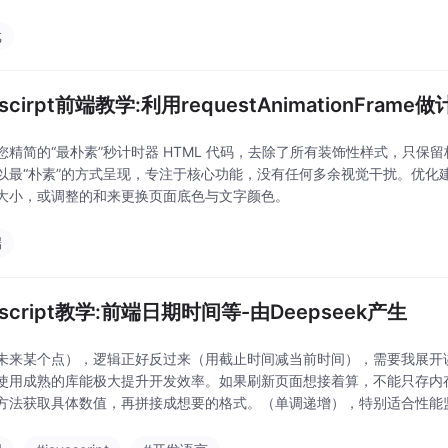
戏
ascirpt前端教学:利用requestAnimationFram
您精简的“最朴素”秒计时器 HTML 代码，去除了所有装饰性样式，只
以最“朴素”的方式呈现，专注于核心功能，没有任何多余视觉干扰。优化建
大小，或调整的和来更换页面底色与文字颜色。
端
ascript教学:前端日期时间等-由Deepseek产生
未来某个点），逻辑正好反过来（用截止时间减当前时间），需要我展开
使用成熟的库能极大提升开发效率。如果刷新页面想接着算，不能只存内存，需要
方法获取具体数值，再拼接成想要的格式。（单调递增），特别适合性能
切后台会导致定时器延迟，累加会不准。做性能打