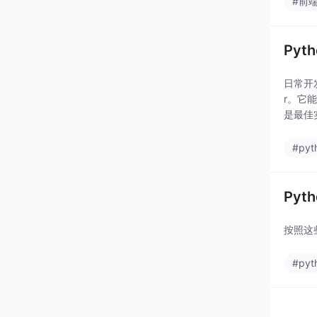
#前
Pyt
日常开
r。它
是最佳
#pyt
Pyt
按照这些
#pyt