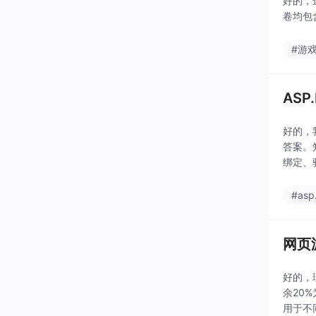
好的，
卷均包
#游
ASP
好的，
答案。
绑定、
#asp
网页
好的，
余20
用于不