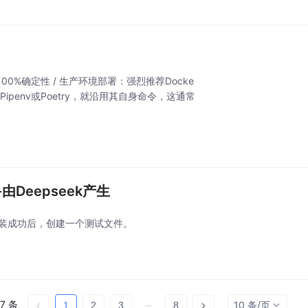
0%确定性 / 生产环境部署：强烈推荐Docke
env或Poetry，就沿用其自身命令，这通常
-由Deepseek产生
x。安装成功后，创建一个测试文件。
77 条
10 条/页
1
2
3
8