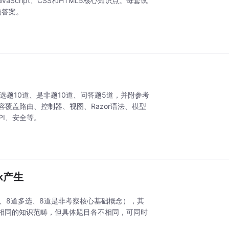
Script、CSS和HTML5核心知识点。每套试
确答案。
多选题10道、是非题10道、问答题5道，并附参考
容覆盖路由、控制器、视图、Razor语法、模型
PI、安全等。
k产生
、8道多选、8道是非考察核心基础概念），其
盖相同的知识范畴，但具体题目各不相同，可同时