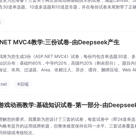
这里为您准备了三套关于网页游戏动画基础技术的试卷，涵盖Canvas、Java
含30道单选题、10道多选题和10道是非题，并在每份试卷末尾附带了正
戏
.NET MVC4教学:三份试卷-由Deepseek产生
我将为您生成3份《ASP.NET MVC4》试卷，每份均包含单选题30道、
知识分布：基础约60%，中等约20%，高级约20%（剩余部分）。题目内
验证、布局、过滤器、Area、依赖注入、异步、缓存、捆绑压缩、Web A
.net
#后端
游戏动画教学:基础知识试卷-第一部分-由Deepsee
理解您的要求。我重新为您设计了三套的试卷，每套试卷中（即24道单选
%为略有提升的运用或辨析题，但整体难度保持在同一水平。三套试卷覆
同班级或考核轮次。