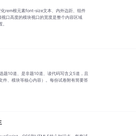
m根元素font-size文本、内外边距、组件
依赖视口高度的模块视口的宽度是整个内容区域
置。
选题10道、是非题10道、读代码写含义5道，且
、文件、模块等核心内容）。每份试卷附有简要答
生