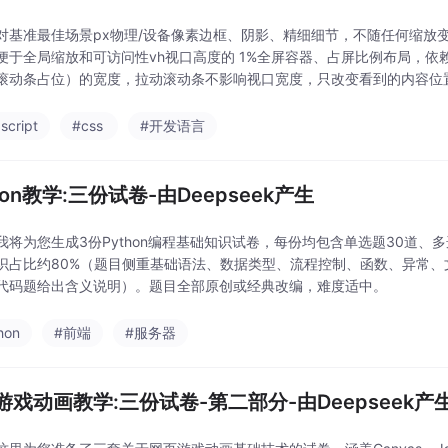
对基准最佳场景px物理/设备像素边框、阴影、精细细节，不随任何缩放变化re
便于全局缩放和可访问性vh视口高度的 1%全屏容器、占屏比例布局，
滚动条占位）的宽度，拉动滚动条不影响视口宽度，只改变看到的内容位
script
#css
#开发语言
hon教学:三份试卷-由Deepseek产生
我将为您生成3份Python编程基础知识试卷，每份均包含单选题30道、多
识占比约80%（题目侧重基础语法、数据类型、流程控制、函数、异常
代码题给出含义说明）。题目全部原创或经典改编，难度适中。
hon
#前端
#服务器
游戏动画教学:三份试卷-第二部分-由Deepseek产