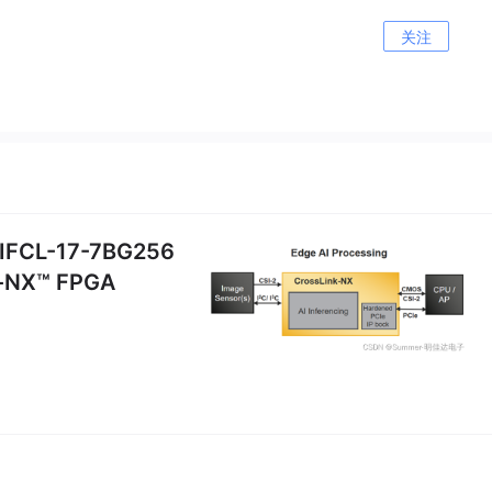
关注
FCL-17-7BG256
X™ FPGA