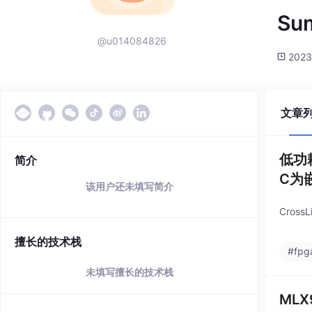
Su
@u014084826
2023
文章
低功耗
简介
C为嵌
该用户还未填写简介
Cross
擅长的技术栈
#fp
未填写擅长的技术栈
MLX