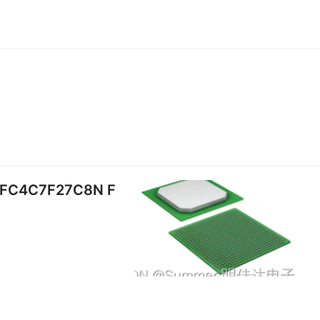
C4C7F27C8N F