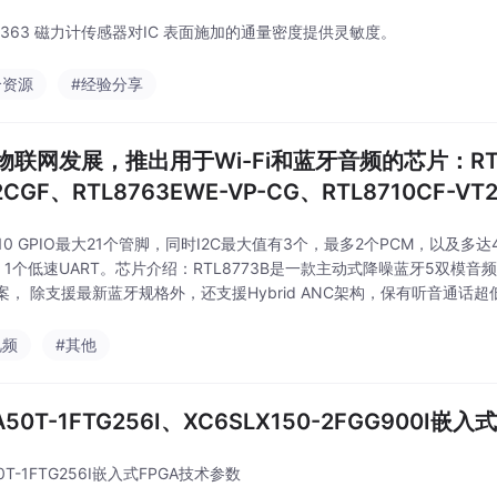
90363 磁力计传感器对IC 表面施加的通量密度提供灵敏度。
合资源
#经验分享
物联网发展，推出用于Wi-Fi和蓝牙音频的芯片：RTL8
2CGF、RTL8763EWE-VP-CG、RTL8710CF-VT
CG
710 GPIO最大21个管脚，同时I2C最大值有3个，最多2个PCM，以及多
T，1个低速UART。芯片介绍：RTL8773B是一款主动式降噪蓝牙5双模
案， 除支援最新蓝牙规格外，还支援Hybrid ANC架构，保有听音通话
实现特色化Hi-Res (high-resolution, 高清)
视频
#其他
A50T-1FTG256I、XC6SLX150-2FGG900I嵌
50T-1FTG256I嵌入式FPGA技术参数