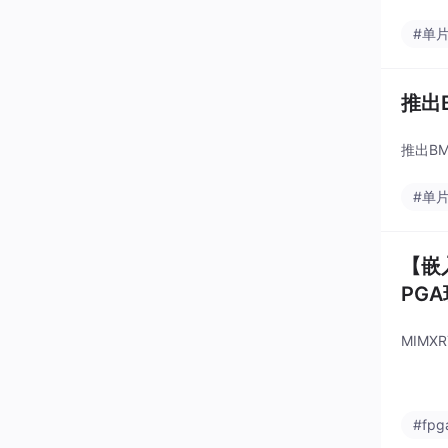
#单
推出
推出B
#单
【嵌入
PG
MIMX
#fp