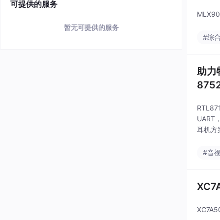
可提供的服务
MLX
暂无可提供的服务
#综
助力
875
FR-
RTL8
UAR
耳机方
产品升级，
#音
XC7
XC7A