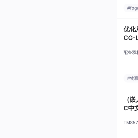
#fp
优化
CG-
配备双
#物
（嵌入
C中
TMS5