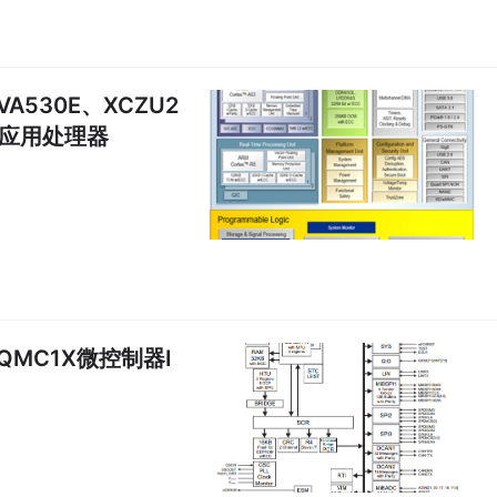
A530E、XCZU2
双核应用处理器
5QMC1X微控制器I